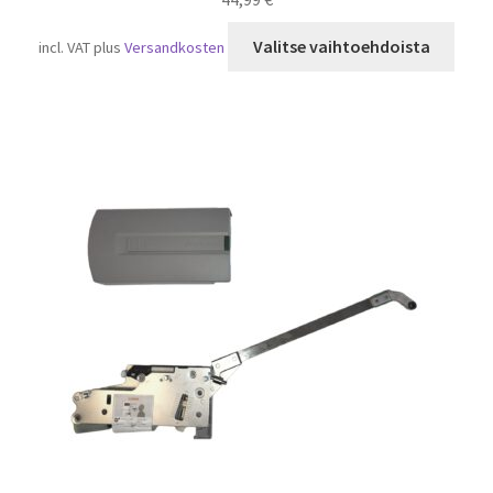
Tällä
Valitse vaihtoehdoista
incl. VAT
plus
Versandkosten
tuot
on
usea
muun
Voit
tehd
valin
tuot
sivull