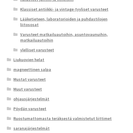
Klassiset antiikki- ja vintage-tyyliset varusteet
Lääketieteen, laboratorioiden ja puhdastilojen
liitososat
Varusteet matkailuautoihin, asuntovaunuihin,
matkailuautoihin
ylelliset varusteet
Liukuovien helat
magneettinen salpa
Mustat varusteet
Muut varusteet
ohjausjärjestelmät
Pöydän varusteet
Ruostumattomasta teräksestä valmistetut liittimet
saranajärjestelmät