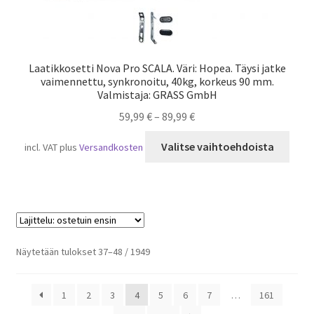
Laatikkosetti Nova Pro SCALA. Väri: Hopea. Täysi jatke
vaimennettu, synkronoitu, 40kg, korkeus 90 mm.
Valmistaja: GRASS GmbH
59,99
€
–
89,99
€
Tällä
Valitse vaihtoehdoista
incl. VAT
plus
Versandkosten
tuot
on
usea
muun
Voit
tehd
Suosituimmat
Näytetään tulokset 37–48 / 1949
valin
ensin
tuot
1
2
3
4
5
6
7
…
161
sivull