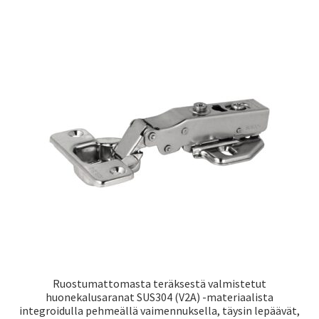
usea
muun
Voit
tehd
valin
tuot
sivull
Ruostumattomasta teräksestä valmistetut
huonekalusaranat SUS304 (V2A) -materiaalista
integroidulla pehmeällä vaimennuksella, täysin lepäävät,