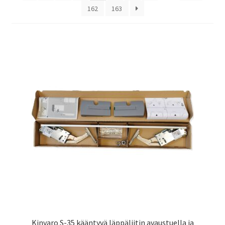
162
163
Laivaliikenne
Kinvaro S-35 kääntyvä läppäliitin avaustuella ja