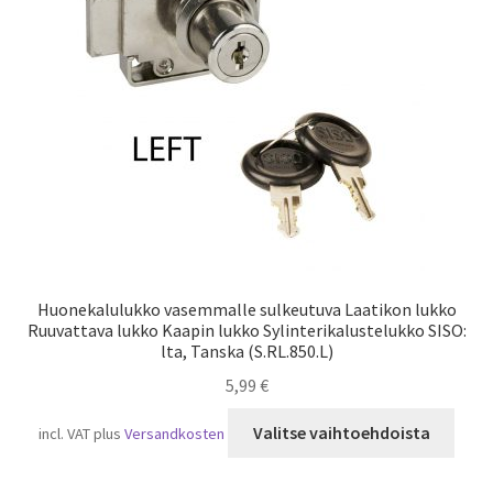
tuot
sivull
Huonekalulukko vasemmalle sulkeutuva Laatikon lukko
Ruuvattava lukko Kaapin lukko Sylinterikalustelukko SISO:
lta, Tanska (S.RL.850.L)
5,99
€
Tällä
Valitse vaihtoehdoista
incl. VAT
plus
Versandkosten
tuot
on