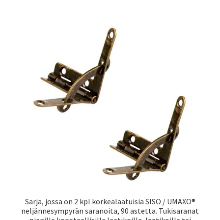
Sarja, jossa on 2 kpl korkealaatuisia SISO / UMAXO®
neljännesympyrän saranoita, 90 astetta. Tukisaranat
pienille koristeellisille laatikoille, laatikoille tai