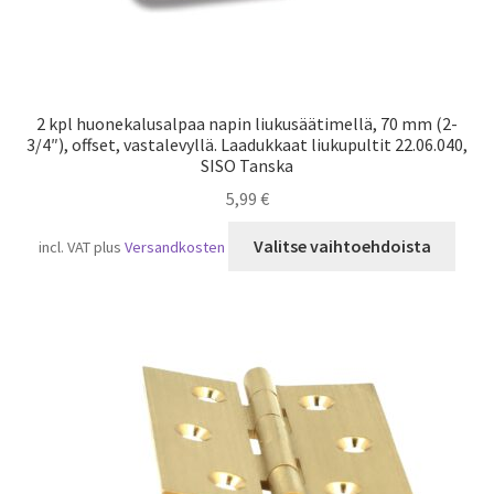
2 kpl huonekalusalpaa napin liukusäätimellä, 70 mm (2-
3/4″), offset, vastalevyllä. Laadukkaat liukupultit 22.06.040,
SISO Tanska
5,99
€
Tällä
Valitse vaihtoehdoista
incl. VAT
plus
Versandkosten
tuot
on
usea
muun
Voit
tehd
valin
tuot
sivull