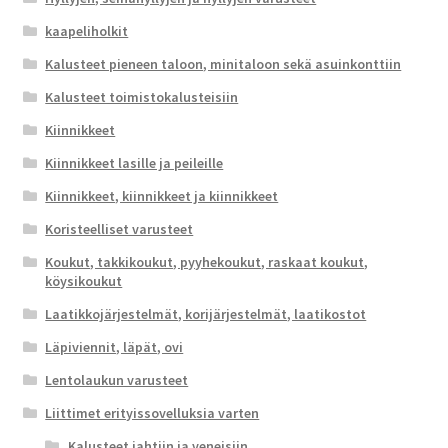
kaapeliholkit
Kalusteet pieneen taloon, minitaloon sekä asuinkonttiin
Kalusteet toimistokalusteisiin
Kiinnikkeet
Kiinnikkeet lasille ja peileille
Kiinnikkeet, kiinnikkeet ja kiinnikkeet
Koristeelliset varusteet
Koukut, takkikoukut, pyyhekoukut, raskaat koukut,
köysikoukut
Laatikkojärjestelmät, korijärjestelmät, laatikostot
Läpiviennit, läpät, ovi
Lentolaukun varusteet
Liittimet erityissovelluksia varten
Kalusteet jahtiin ja veneisiin