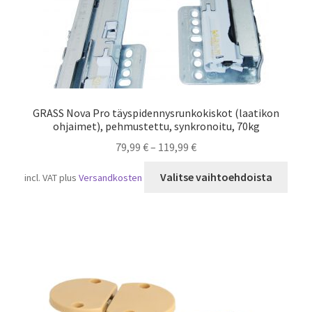
GRASS Nova Pro täyspidennysrunkokiskot (laatikon
ohjaimet), pehmustettu, synkronoitu, 70kg
79,99
€
–
119,99
€
Tällä
Valitse vaihtoehdoista
incl. VAT
plus
Versandkosten
tuot
on
usea
muun
Voit
tehd
valin
tuot