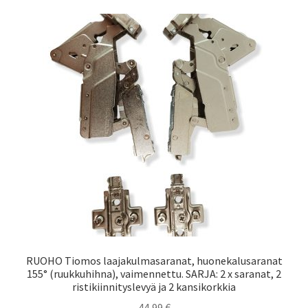
RUOHO Tiomos laajakulmasaranat, huonekalusaranat
155° (ruukkuhihna), vaimennettu. SARJA: 2 x saranat, 2
ristikiinnityslevyä ja 2 kansikorkkia
44,99
€