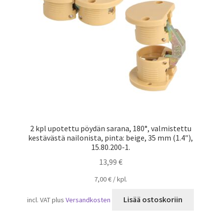
sivull
2 kpl upotettu pöydän sarana, 180°, valmistettu
kestävästä nailonista, pinta: beige, 35 mm (1.4″),
15.80.200-1.
13,99
€
7,00
€
/
kpl.
Lisää ostoskoriin
incl. VAT
plus
Versandkosten