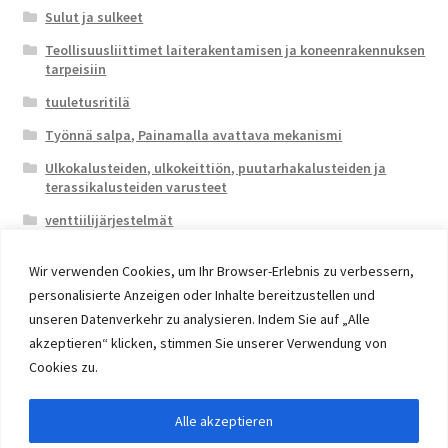
Sulut ja sulkeet
Teollisuusliittimet laiterakentamisen ja koneenrakennuksen
tarpeisiin
tuuletusritilä
Työnnä salpa, Painamalla avattava mekanismi
Ulkokalusteiden, ulkokeittiön, puutarhakalusteiden ja
terassikalusteiden varusteet
venttiilijärjestelmät
Wir verwenden Cookies, um Ihr Browser-Erlebnis zu verbessern,
personalisierte Anzeigen oder Inhalte bereitzustellen und
unseren Datenverkehr zu analysieren. Indem Sie auf „Alle
akzeptieren“ klicken, stimmen Sie unserer Verwendung von
© 2026 Eruon Trade UG, Germany, member of the ERUON
Cookies zu.
Group. High quality Furniture Fittings and Components
Alle akzeptieren