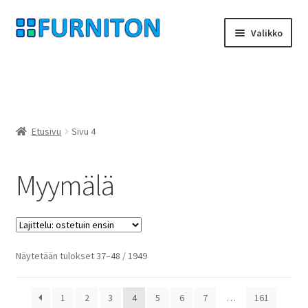
Siirry
Siirry
Valikko
navigointiin
sisältöön
Tilini
Kumppanimme
Etusivu
Sivu 4
yksityisyyttä
Myymälä
peruuttamisoikeus
Ottaa yhteyttä
painatus
Suosituimmat
Näytetään tulokset 37–48 / 1949
ensin
ehdot
1
2
3
4
5
6
7
…
161