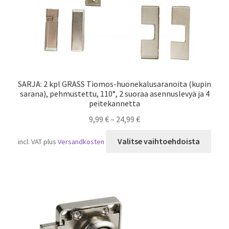
SARJA: 2 kpl GRASS Tiomos-huonekalusaranoita (kupin
sarana), pehmustettu, 110°, 2 suoraa asennuslevyä ja 4
peitekannetta
9,99
€
–
24,99
€
Tällä
Valitse vaihtoehdoista
incl. VAT
plus
Versandkosten
tuot
on
usea
muun
Voit
tehd
valin