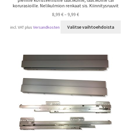
korurasioille. Nelikulmion renkaat sis. Kiinnitysruuvit
8,99
€
–
9,99
€
Tällä
Valitse vaihtoehdoista
incl. VAT
plus
Versandkosten
tuot
on
usea
muun
Voit
tehd
valin
tuot
sivull