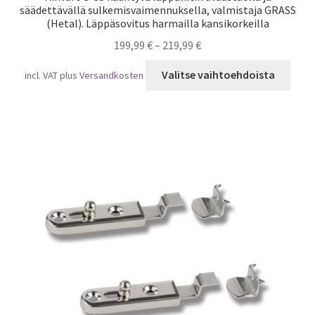
säädettävällä sulkemisvaimennuksella, valmistaja GRASS
(Hetal). Läppäsovitus harmailla kansikorkeilla
199,99
€
–
219,99
€
Tällä
Valitse vaihtoehdoista
incl. VAT
plus
Versandkosten
tuot
on
usea
muun
Voit
tehd
valin
tuot
sivull