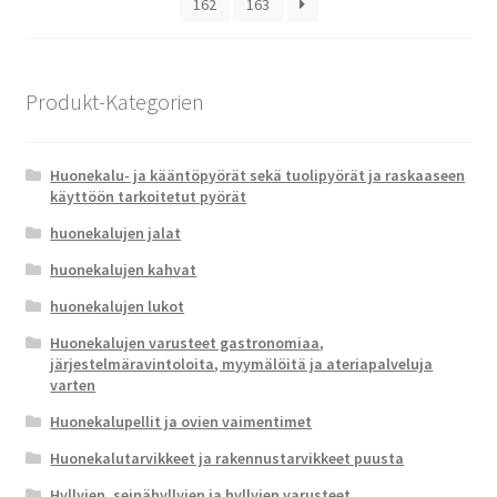
162
163
Produkt-Kategorien
Huonekalu- ja kääntöpyörät sekä tuolipyörät ja raskaaseen
käyttöön tarkoitetut pyörät
huonekalujen jalat
huonekalujen kahvat
huonekalujen lukot
Huonekalujen varusteet gastronomiaa,
järjestelmäravintoloita, myymälöitä ja ateriapalveluja
varten
Huonekalupellit ja ovien vaimentimet
Huonekalutarvikkeet ja rakennustarvikkeet puusta
Hyllyjen, seinähyllyjen ja hyllyjen varusteet