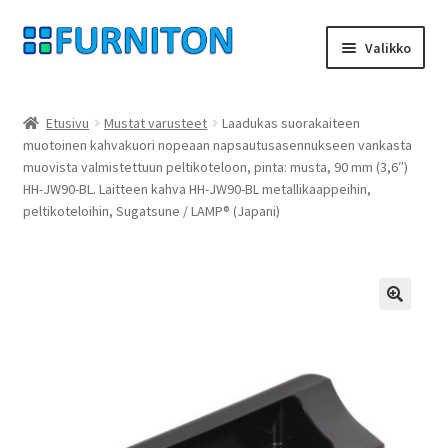
Siirry
Siirry
Valikko
navigointiin
sisältöön
Tilini
Etusivu
Mustat varusteet
Laadukas suorakaiteen
muotoinen kahvakuori nopeaan napsautusasennukseen vankasta
Kumppanimme
muovista valmistettuun peltikoteloon, pinta: musta, 90 mm (3,6″)
HH-JW90-BL. Laitteen kahva HH-JW90-BL metallikaappeihin,
yksityisyyttä
peltikoteloihin, Sugatsune / LAMP® (Japani)
peruuttamisoikeus
Ottaa yhteyttä
🔍
painatus
ehdot