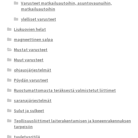
Varusteet matkailuautoihin, asuntovaunuihin,
matkailuautoihin
ylelliset varusteet
Liukuovien helat
magneettinen salpa
Mustat varusteet
Muut varusteet
ohjausjärjestelmät
Pöydän varusteet
Ruostumattomasta teräksestä valmistetut liittimet
saranajärjestelmät
Sulut ja sulkeet
Teollisuusliittimet laiterakentamisen ja koneenrakennuksen
tarpeisiin
tuuletusritilä