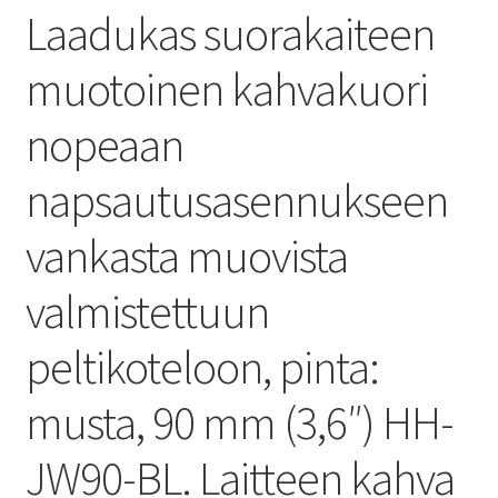
Laadukas suorakaiteen
muotoinen kahvakuori
nopeaan
napsautusasennukseen
vankasta muovista
valmistettuun
peltikoteloon, pinta:
musta, 90 mm (3,6″) HH-
JW90-BL. Laitteen kahva