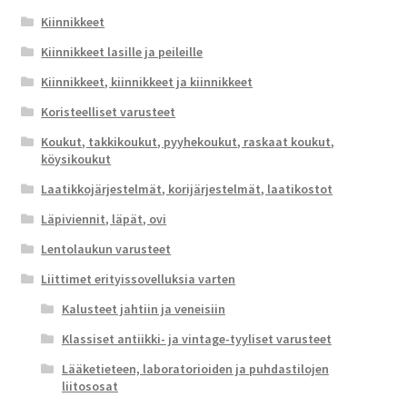
Kiinnikkeet
Kiinnikkeet lasille ja peileille
Kiinnikkeet, kiinnikkeet ja kiinnikkeet
Koristeelliset varusteet
Koukut, takkikoukut, pyyhekoukut, raskaat koukut,
köysikoukut
Laatikkojärjestelmät, korijärjestelmät, laatikostot
Läpiviennit, läpät, ovi
Lentolaukun varusteet
Liittimet erityissovelluksia varten
Kalusteet jahtiin ja veneisiin
Klassiset antiikki- ja vintage-tyyliset varusteet
Lääketieteen, laboratorioiden ja puhdastilojen
liitososat