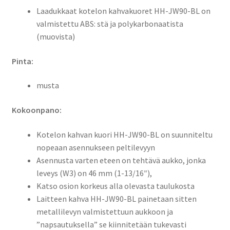
Laadukkaat kotelon kahvakuoret HH-JW90-BL on
valmistettu ABS: stä ja polykarbonaatista
(muovista)
Pinta:
musta
Kokoonpano:
Kotelon kahvan kuori HH-JW90-BL on suunniteltu
nopeaan asennukseen peltilevyyn
Asennusta varten eteen on tehtävä aukko, jonka
leveys (W3) on 46 mm (1-13/16″),
Katso osion korkeus alla olevasta taulukosta
Laitteen kahva HH-JW90-BL painetaan sitten
metallilevyn valmistettuun aukkoon ja
”napsautuksella” se kiinnitetään tukevasti