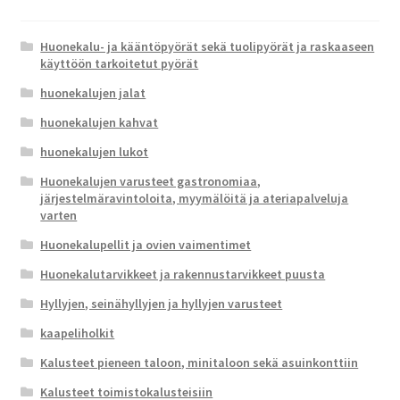
Huonekalu- ja kääntöpyörät sekä tuolipyörät ja raskaaseen
käyttöön tarkoitetut pyörät
huonekalujen jalat
huonekalujen kahvat
huonekalujen lukot
Huonekalujen varusteet gastronomiaa,
järjestelmäravintoloita, myymälöitä ja ateriapalveluja
varten
Huonekalupellit ja ovien vaimentimet
Huonekalutarvikkeet ja rakennustarvikkeet puusta
Hyllyjen, seinähyllyjen ja hyllyjen varusteet
kaapeliholkit
Kalusteet pieneen taloon, minitaloon sekä asuinkonttiin
Kalusteet toimistokalusteisiin