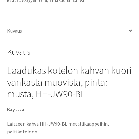
kaapit
,
Akryylinitriili
,
Tinakuoren kahva
BL.
Laitteen
kahva
HH-
Kuvaus
JW90-
BL
Kuvaus
metallikaappeihin,
peltikoteloihin,
Laadukas kotelon kahvan kuori
Sugatsune
/
vankasta muovista, pinta:
LAMP®
musta, HH-JW90-BL
(Japani)
määrä
Käyttää:
Laitteen kahva HH-JW90-BL metallikaappeihin,
peltikoteloon.