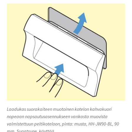
Laadukas suorakaiteen muotoinen kotelon kahvakuori
nopeaan napsautusasennukseen vankasta muovista
valmistettuun peltikoteloon, pinta: musta, HH-JW90-BL, 90
mm, Sugatsune. käyttää