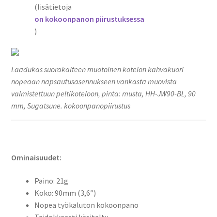
(lisätietoja
on kokoonpanon piirustuksessa
)
Laadukas suorakaiteen muotoinen kotelon kahvakuori
nopeaan napsautusasennukseen vankasta muovista
valmistettuun peltikoteloon, pinta: musta, HH-JW90-BL, 90
mm, Sugatsune. kokoonpanopiirustus
Ominaisuudet:
Paino: 21g
Koko: 90mm (3,6″)
Nopea työkaluton kokoonpano
Taidokkaasti käsitelty