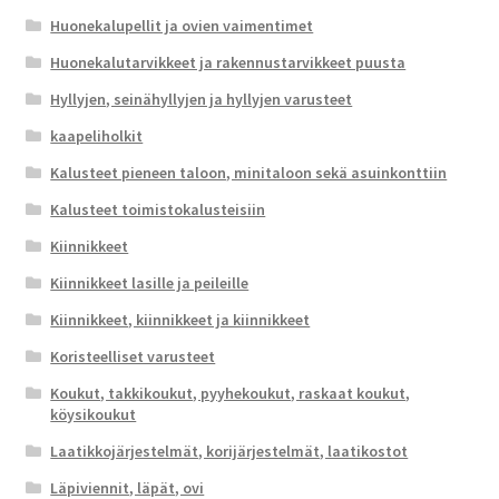
Huonekalupellit ja ovien vaimentimet
Huonekalutarvikkeet ja rakennustarvikkeet puusta
Hyllyjen, seinähyllyjen ja hyllyjen varusteet
kaapeliholkit
Kalusteet pieneen taloon, minitaloon sekä asuinkonttiin
Kalusteet toimistokalusteisiin
Kiinnikkeet
Kiinnikkeet lasille ja peileille
Kiinnikkeet, kiinnikkeet ja kiinnikkeet
Koristeelliset varusteet
Koukut, takkikoukut, pyyhekoukut, raskaat koukut,
köysikoukut
Laatikkojärjestelmät, korijärjestelmät, laatikostot
Läpiviennit, läpät, ovi