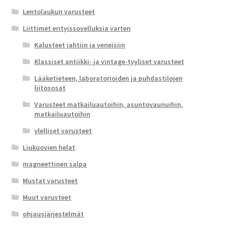
Lentolaukun varusteet
Liittimet erityissovelluksia varten
Kalusteet jahtiin ja veneisiin
Klassiset antiikki- ja vintage-tyyliset varusteet
Lääketieteen, laboratorioiden ja puhdastilojen
liitososat
Varusteet matkailuautoihin, asuntovaunuihin,
matkailuautoihin
ylelliset varusteet
Liukuovien helat
magneettinen salpa
Mustat varusteet
Muut varusteet
ohjausjärjestelmät