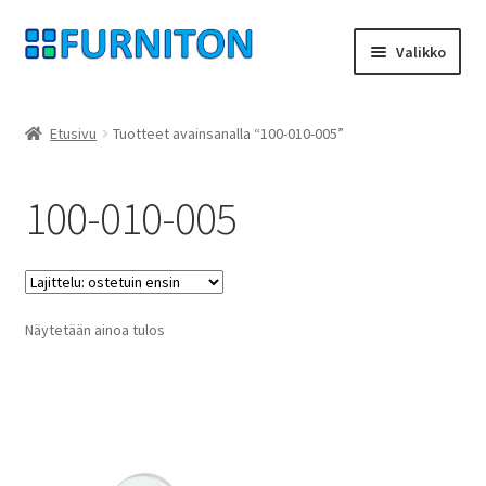
Siirry
Siirry
Valikko
navigointiin
sisältöön
Tilini
Etusivu
Tuotteet avainsanalla “100-010-005”
Kumppanimme
100-010-005
yksityisyyttä
peruuttamisoikeus
Näytetään ainoa tulos
Ottaa yhteyttä
painatus
ehdot