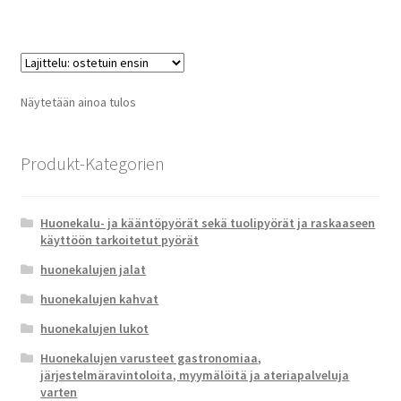
Näytetään ainoa tulos
Produkt-Kategorien
Huonekalu- ja kääntöpyörät sekä tuolipyörät ja raskaaseen
käyttöön tarkoitetut pyörät
huonekalujen jalat
huonekalujen kahvat
huonekalujen lukot
Huonekalujen varusteet gastronomiaa,
järjestelmäravintoloita, myymälöitä ja ateriapalveluja
varten