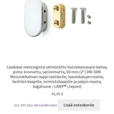
Laivaliikenne
Laadukas messingistä valmistettu huonekalunupin kahva,
pinta: kromattu, satiinimatta, 50 mm (2″) DW-50N.
Messinkikahvan nuppi laatikolle, huonekalujen ovelle,
keittiön kaapille, toimistokaapille ja paljon muuta,
Sugatsune / LAMP® (Japani)
44,99
€
Lisää ostoskoriin
incl. VAT
plus
Versandkosten