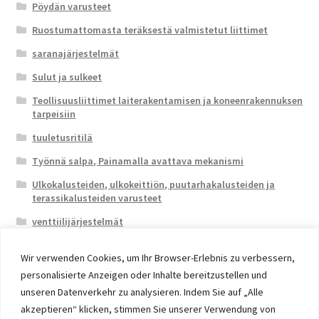
Pöydän varusteet
Ruostumattomasta teräksestä valmistetut liittimet
saranajärjestelmät
Sulut ja sulkeet
Teollisuusliittimet laiterakentamisen ja koneenrakennuksen
tarpeisiin
tuuletusritilä
Työnnä salpa, Painamalla avattava mekanismi
Ulkokalusteiden, ulkokeittiön, puutarhakalusteiden ja
terassikalusteiden varusteet
venttiilijärjestelmät
Wir verwenden Cookies, um Ihr Browser-Erlebnis zu verbessern,
personalisierte Anzeigen oder Inhalte bereitzustellen und
unseren Datenverkehr zu analysieren. Indem Sie auf „Alle
akzeptieren“ klicken, stimmen Sie unserer Verwendung von