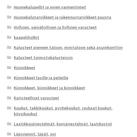
Huonekalupellit ja ovien vaimentimet
Huonekalutarvikkeet ja rakennustarvikkeet puusta
Hyllyjen, seinähyllyjen ja hyllyjen varusteet
kaapeliholkit
Kalusteet pieneen taloon, minitaloon sekä asuinkonttiin
Kalusteet toimistokalusteisiin
Kiinnikkeet
Kiinnikkeet lasille ja peileille
Kiinnikkeet, kiinnikkeet ja kiinnikkeet
Koristeelliset varusteet
Koukut, takkikoukut, pyyhekoukut, raskaat koukut,
köysikoukut
Laatikkojärjestelmät, korijärjestelmät, laatikostot
Läpiviennit, läpät, ovi