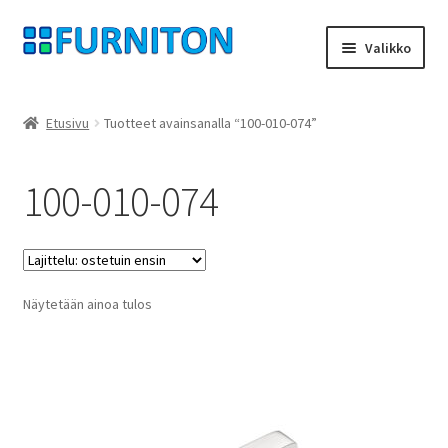
Siirry
Siirry
Valikko
navigointiin
sisältöön
Tilini
Etusivu
Tuotteet avainsanalla “100-010-074”
Kumppanimme
100-010-074
yksityisyyttä
peruuttamisoikeus
Näytetään ainoa tulos
Ottaa yhteyttä
painatus
ehdot