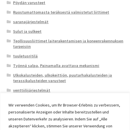
Pöydän varusteet
Ruostumattomasta teräksestä valmistetut liittimet
saranajärjestelmät
Sulut ja sulkeet
Teollisuusliittimet laiterakentamisen ja koneenrakennuksen
tarpeisiin
tuuletusritilä
Työnnä salpa, Painamalla avattava mekanismi
Ulkokalusteiden, ulkokeittiön, puutarhakalusteiden ja
terassikalusteiden varusteet
venttiilijärjestelmät
Wir verwenden Cookies, um Ihr Browser-Erlebnis zu verbessern,
personalisierte Anzeigen oder Inhalte bereitzustellen und
unseren Datenverkehr zu analysieren. Indem Sie auf „Alle
akzeptieren“ klicken, stimmen Sie unserer Verwendung von