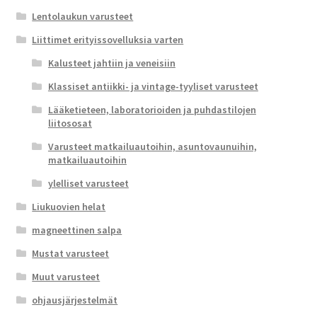
Lentolaukun varusteet
Liittimet erityissovelluksia varten
Kalusteet jahtiin ja veneisiin
Klassiset antiikki- ja vintage-tyyliset varusteet
Lääketieteen, laboratorioiden ja puhdastilojen
liitososat
Varusteet matkailuautoihin, asuntovaunuihin,
matkailuautoihin
ylelliset varusteet
Liukuovien helat
magneettinen salpa
Mustat varusteet
Muut varusteet
ohjausjärjestelmät