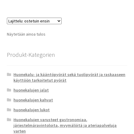
Näytetään ainoa tulos
Produkt-Kategorien
Huonekalu- ja kääntöpyörät sekä tuolipyörät ja raskaaseen
käyttöön tarkoitetut pyörät
huonekalujen jalat
huonekalujen kahvat
huonekalujen lukot
Huonekalujen varusteet gastronomiaa,
järjestelmäravintoloita, myymälöitä ja ateriapalveluja
varten