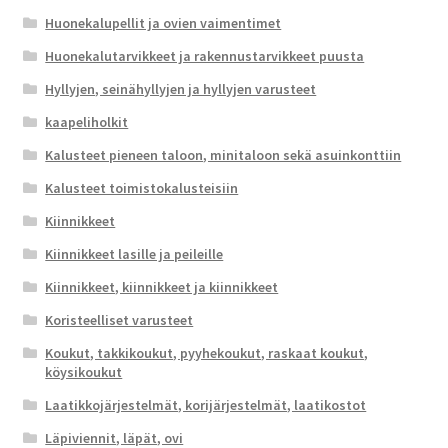
Huonekalupellit ja ovien vaimentimet
Huonekalutarvikkeet ja rakennustarvikkeet puusta
Hyllyjen, seinähyllyjen ja hyllyjen varusteet
kaapeliholkit
Kalusteet pieneen taloon, minitaloon sekä asuinkonttiin
Kalusteet toimistokalusteisiin
Kiinnikkeet
Kiinnikkeet lasille ja peileille
Kiinnikkeet, kiinnikkeet ja kiinnikkeet
Koristeelliset varusteet
Koukut, takkikoukut, pyyhekoukut, raskaat koukut,
köysikoukut
Laatikkojärjestelmät, korijärjestelmät, laatikostot
Läpiviennit, läpät, ovi