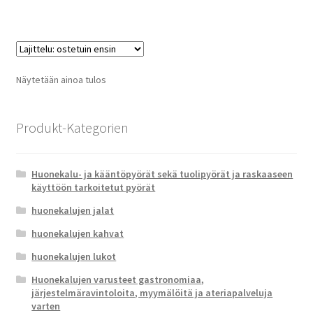
Näytetään ainoa tulos
Produkt-Kategorien
Huonekalu- ja kääntöpyörät sekä tuolipyörät ja raskaaseen
käyttöön tarkoitetut pyörät
huonekalujen jalat
huonekalujen kahvat
huonekalujen lukot
Huonekalujen varusteet gastronomiaa,
järjestelmäravintoloita, myymälöitä ja ateriapalveluja
varten