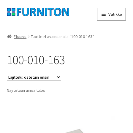
Siirry
Siirry
Valikko
navigointiin
sisältöön
Tilini
Etusivu
Tuotteet avainsanalla “100-010-163”
Kumppanimme
100-010-163
yksityisyyttä
peruuttamisoikeus
Näytetään ainoa tulos
Ottaa yhteyttä
painatus
ehdot