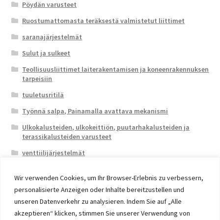
Pöydän varusteet
Ruostumattomasta teräksestä valmistetut liittimet
saranajärjestelmät
Sulut ja sulkeet
Teollisuusliittimet laiterakentamisen ja koneenrakennuksen
tarpeisiin
tuuletusritilä
Työnnä salpa, Painamalla avattava mekanismi
Ulkokalusteiden, ulkokeittiön, puutarhakalusteiden ja
terassikalusteiden varusteet
venttiilijärjestelmät
Wir verwenden Cookies, um Ihr Browser-Erlebnis zu verbessern,
personalisierte Anzeigen oder Inhalte bereitzustellen und
unseren Datenverkehr zu analysieren. Indem Sie auf „Alle
akzeptieren“ klicken, stimmen Sie unserer Verwendung von