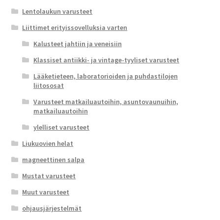
Lentolaukun varusteet
Liittimet erityissovelluksia varten
Kalusteet jahtiin ja veneisiin
Klassiset antiikki- ja vintage-tyyliset varusteet
Lääketieteen, laboratorioiden ja puhdastilojen
liitososat
Varusteet matkailuautoihin, asuntovaunuihin,
matkailuautoihin
ylelliset varusteet
Liukuovien helat
magneettinen salpa
Mustat varusteet
Muut varusteet
ohjausjärjestelmät