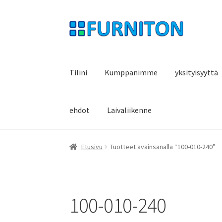
Siirry
Siirry
navigointiin
sisältöön
Tilini
Kumppanimme
yksityisyyttä
ehdot
Laivaliikenne
Etusivu
Tuotteet avainsanalla “100-010-240”
100-010-240