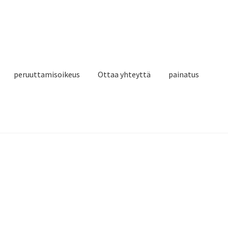
peruuttamisoikeus
Ottaa yhteyttä
painatus