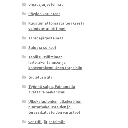
ohjausjärjestelmät
Pöydän varusteet
Ruostumattomasta teräksestä
valmistetut liittimet
saranajärjestelmät
Sulut ja sulkeet
Teollisuusliittimet
laiterakentamisen ja
koneenrakennuksen tarpeisiin
tuuletusritilä
Työnnä salpa, Painamalla
avattava mekanismi
Ulkokalusteiden, ulkokeittiön,
puutarhakalusteiden ja
terassikalusteiden varusteet
venttiilijärjestelmät