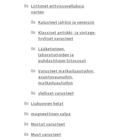
Liittimet erityissovelluksia
varten
Kalusteet jahtiin ja veneisiin
Klassiset antiikki- ja vintage-
tyyliset varusteet
Lääketieteen,
laboratorioiden ja
puhdastilojen liitososat
Varusteet matkailuautoihin,
asuntovaunuihin,
matkailuautoihin
ylelliset varusteet
Liukuovien helat
magneettinen salpa
Mustat varusteet
Muut varusteet