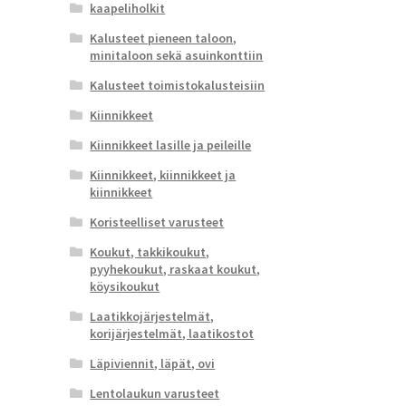
kaapeliholkit
Kalusteet pieneen taloon,
minitaloon sekä asuinkonttiin
Kalusteet toimistokalusteisiin
Kiinnikkeet
Kiinnikkeet lasille ja peileille
Kiinnikkeet, kiinnikkeet ja
kiinnikkeet
Koristeelliset varusteet
Koukut, takkikoukut,
pyyhekoukut, raskaat koukut,
köysikoukut
Laatikkojärjestelmät,
korijärjestelmät, laatikostot
Läpiviennit, läpät, ovi
Lentolaukun varusteet