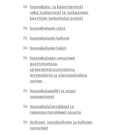
Huonekalu- ja kääntöpyörät
sekä tuolipyörät ja raskaaseen
käyttöön tarkoitetut pyörät
huonekalujen jalat
huonekalujen kahvat
huonekalujen lukot
Huonekalujen varusteet
gastronomiaa,
järjestelmäravintoloita,
myymälöitä ja ateriapalveluja
varten
Huonekalupellit ja ovien
vaimentimet
Huonekalutarvikkeet ja
rakennustarvikkeet puusta
Hyllyjen, seinähyllyjen ja hyllyjen
varusteet