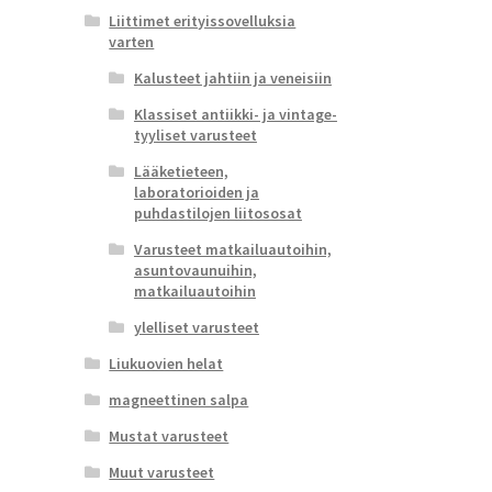
Liittimet erityissovelluksia
varten
Kalusteet jahtiin ja veneisiin
Klassiset antiikki- ja vintage-
tyyliset varusteet
Lääketieteen,
laboratorioiden ja
puhdastilojen liitososat
Varusteet matkailuautoihin,
asuntovaunuihin,
matkailuautoihin
ylelliset varusteet
Liukuovien helat
magneettinen salpa
Mustat varusteet
Muut varusteet