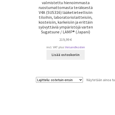
valmistettu hienoimmasta
ruostumattomasta teräksestä
V4A (SUS316) lääketieteellisiin
tiloihin, laboratoriolaitteisiin,
kosteisiin, karkeisiin ja erittäin
syövyttäviä ympäristöjä varten
Sugatsune / LAMP® (Japani)
219,99
€
incl. VAT
plus
Versandkosten
Lisää ostoskoriin
Näytetään ainoa tu