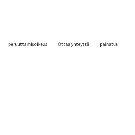
peruuttamisoikeus
Ottaa yhteyttä
painatus