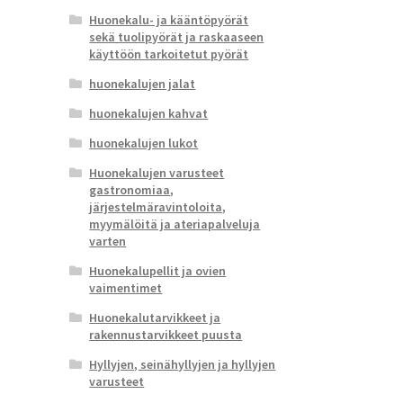
Huonekalu- ja kääntöpyörät
sekä tuolipyörät ja raskaaseen
käyttöön tarkoitetut pyörät
huonekalujen jalat
huonekalujen kahvat
huonekalujen lukot
Huonekalujen varusteet
gastronomiaa,
järjestelmäravintoloita,
myymälöitä ja ateriapalveluja
varten
Huonekalupellit ja ovien
vaimentimet
Huonekalutarvikkeet ja
rakennustarvikkeet puusta
Hyllyjen, seinähyllyjen ja hyllyjen
varusteet