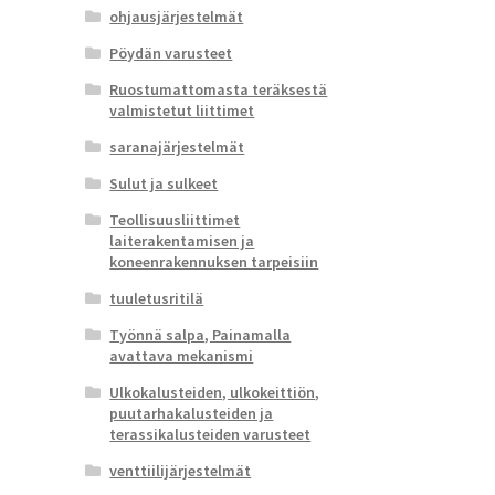
ohjausjärjestelmät
Pöydän varusteet
Ruostumattomasta teräksestä
valmistetut liittimet
saranajärjestelmät
Sulut ja sulkeet
Teollisuusliittimet
laiterakentamisen ja
koneenrakennuksen tarpeisiin
tuuletusritilä
Työnnä salpa, Painamalla
avattava mekanismi
Ulkokalusteiden, ulkokeittiön,
puutarhakalusteiden ja
terassikalusteiden varusteet
venttiilijärjestelmät