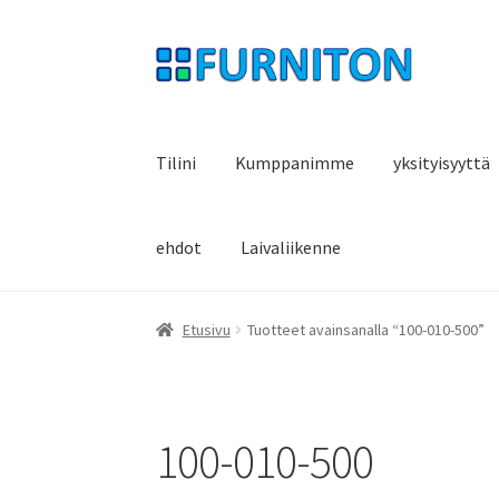
Siirry
Siirry
navigointiin
sisältöön
Tilini
Kumppanimme
yksityisyyttä
ehdot
Laivaliikenne
Etusivu
Tuotteet avainsanalla “100-010-500”
100-010-500