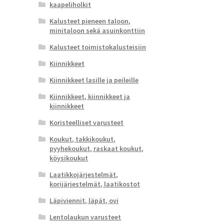
kaapeliholkit
Kalusteet pieneen taloon,
minitaloon sekä asuinkonttiin
Kalusteet toimistokalusteisiin
Kiinnikkeet
Kiinnikkeet lasille ja peileille
Kiinnikkeet, kiinnikkeet ja
kiinnikkeet
Koristeelliset varusteet
Koukut, takkikoukut,
pyyhekoukut, raskaat koukut,
köysikoukut
Laatikkojärjestelmät,
korijärjestelmät, laatikostot
Läpiviennit, läpät, ovi
Lentolaukun varusteet