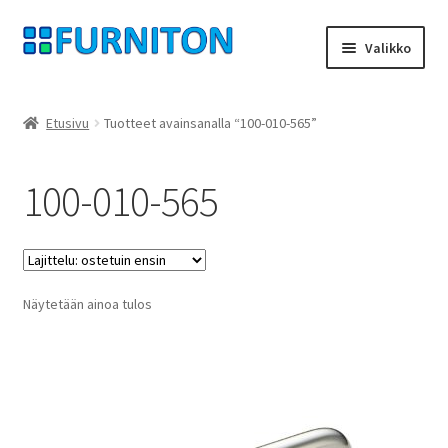
Siirry
Siirry
Valikko
navigointiin
sisältöön
Tilini
Etusivu
Tuotteet avainsanalla “100-010-565”
Kumppanimme
100-010-565
yksityisyyttä
peruuttamisoikeus
Näytetään ainoa tulos
Ottaa yhteyttä
painatus
ehdot