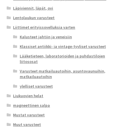
Läpiviennit, läpät, ovi
Lentolaukun varusteet
Liittimet erityissovelluksia varten
Kalusteet jahtiin ja veneisiin
Klassiset antiikki- ja vintage-tyyliset varusteet
Lääketieteen, laboratorioiden ja puhdastilojen
liitososat
Varusteet matkailuautoihin, asuntovaunuihin,
matkailuautoihin
ylelliset varusteet
Liukuovien helat
magneettinen salpa
Mustat varusteet
Muut varusteet