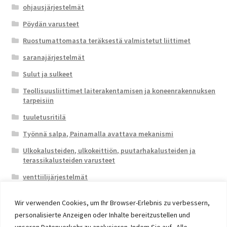
ohjausjärjestelmät
Pöydän varusteet
Ruostumattomasta teräksestä valmistetut liittimet
saranajärjestelmät
Sulut ja sulkeet
Teollisuusliittimet laiterakentamisen ja koneenrakennuksen
tarpeisiin
tuuletusritilä
Työnnä salpa, Painamalla avattava mekanismi
Ulkokalusteiden, ulkokeittiön, puutarhakalusteiden ja
terassikalusteiden varusteet
venttiilijärjestelmät
Wir verwenden Cookies, um Ihr Browser-Erlebnis zu verbessern,
personalisierte Anzeigen oder Inhalte bereitzustellen und
unseren Datenverkehr zu analysieren. Indem Sie auf „Alle