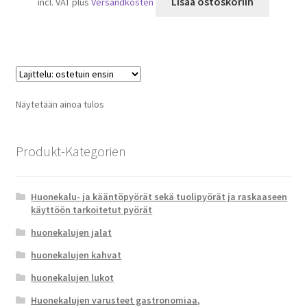
Lisää ostoskoriin
incl. VAT
plus
Versandkosten
Näytetään ainoa tulos
Produkt-Kategorien
Huonekalu- ja kääntöpyörät sekä tuolipyörät ja raskaaseen
käyttöön tarkoitetut pyörät
huonekalujen jalat
huonekalujen kahvat
huonekalujen lukot
Huonekalujen varusteet gastronomiaa,