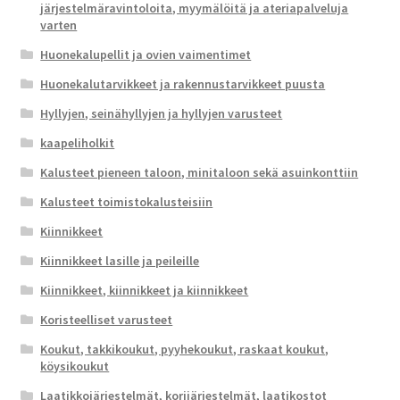
järjestelmäravintoloita, myymälöitä ja ateriapalveluja
varten
Huonekalupellit ja ovien vaimentimet
Huonekalutarvikkeet ja rakennustarvikkeet puusta
Hyllyjen, seinähyllyjen ja hyllyjen varusteet
kaapeliholkit
Kalusteet pieneen taloon, minitaloon sekä asuinkonttiin
Kalusteet toimistokalusteisiin
Kiinnikkeet
Kiinnikkeet lasille ja peileille
Kiinnikkeet, kiinnikkeet ja kiinnikkeet
Koristeelliset varusteet
Koukut, takkikoukut, pyyhekoukut, raskaat koukut,
köysikoukut
Laatikkojärjestelmät, korijärjestelmät, laatikostot