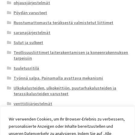
ohjausjärjestelmät
Pöydän varusteet
Ruostumattomasta teräksestä valmistetut liittimet
saranajärjestelmät
Sulut ja sulkeet
Teollisuusliittimet laiterakentamisen ja koneenrakennuksen
tarpeisiin
tuuletusritilä
Työnnä salpa, Painamalla avattava mekanismi
Ulkokalusteiden, ulkokeittiön, puutarhakalusteiden ja
terassikalusteiden varusteet
venttiilijärjestelmät
Wir verwenden Cookies, um Ihr Browser-Erlebnis zu verbessern,
personalisierte Anzeigen oder Inhalte bereitzustellen und
unseren Datenverkehr zu analysieren. Indem Sie auf „Alle