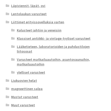
Läpiviennit, läpät, ovi
Lentolaukun varusteet
Liittimet erityissovelluksia varten
Kalusteet jahtiin ja veneisiin
Klassiset antiikki- ja vintage-tyyliset varusteet
Lääketieteen, laboratorioiden ja puhdastilojen
liitososat
Varusteet matkailuautoihin, asuntovaunuihin,
matkailuautoihin
ylelliset varusteet
Liukuovien helat
magneettinen salpa
Mustat varusteet
Muut varusteet