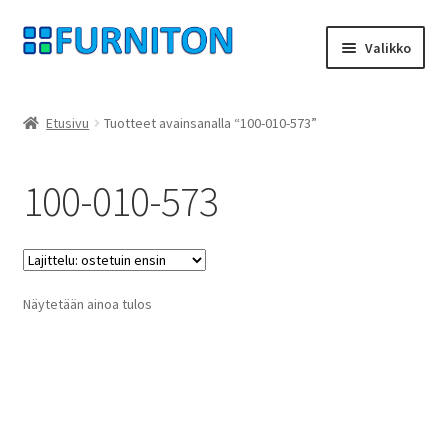
Siirry
Siirry
Valikko
navigointiin
sisältöön
Tilini
Etusivu
Tuotteet avainsanalla “100-010-573”
Kumppanimme
100-010-573
yksityisyyttä
peruuttamisoikeus
Näytetään ainoa tulos
Ottaa yhteyttä
painatus
ehdot