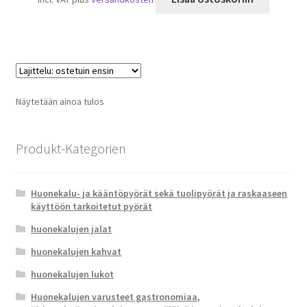
Näytetään ainoa tulos
Produkt-Kategorien
Huonekalu- ja kääntöpyörät sekä tuolipyörät ja raskaaseen
käyttöön tarkoitetut pyörät
huonekalujen jalat
huonekalujen kahvat
huonekalujen lukot
Huonekalujen varusteet gastronomiaa,