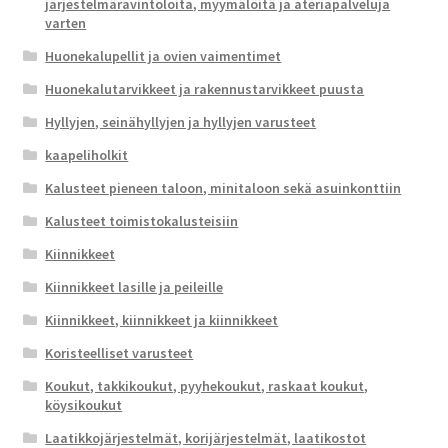
järjestelmäravintoloita, myymälöitä ja ateriapalveluja
varten
Huonekalupellit ja ovien vaimentimet
Huonekalutarvikkeet ja rakennustarvikkeet puusta
Hyllyjen, seinähyllyjen ja hyllyjen varusteet
kaapeliholkit
Kalusteet pieneen taloon, minitaloon sekä asuinkonttiin
Kalusteet toimistokalusteisiin
Kiinnikkeet
Kiinnikkeet lasille ja peileille
Kiinnikkeet, kiinnikkeet ja kiinnikkeet
Koristeelliset varusteet
Koukut, takkikoukut, pyyhekoukut, raskaat koukut,
köysikoukut
Laatikkojärjestelmät, korijärjestelmät, laatikostot