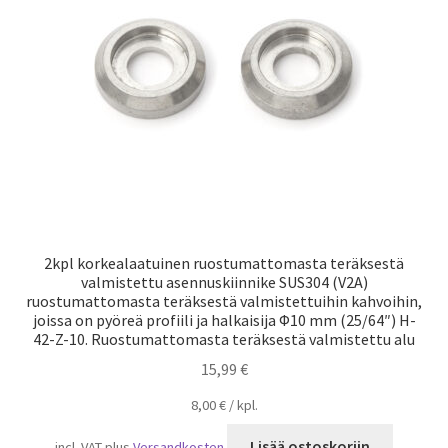
Laivaliikenne
2kpl korkealaatuinen ruostumattomasta teräksestä
valmistettu asennuskiinnike SUS304 (V2A)
ruostumattomasta teräksestä valmistettuihin kahvoihin,
joissa on pyöreä profiili ja halkaisija Φ10 mm (25/64″) H-
42-Z-10. Ruostumattomasta teräksestä valmistettu alu
15,99
€
8,00
€
/
kpl.
Lisää ostoskoriin
incl. VAT
plus
Versandkosten