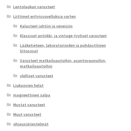
Lentolaukun varusteet
Liittimet erityissovelluksia varten
Kalusteet jahtiin ja veneisiin
Klassiset antiikki- ja vintage-tyyliset varusteet
Lääketieteen, laboratorioiden ja puhdastilojen
liitososat
Varusteet matkailuautoihin, asuntovaunuihin,
matkailuautoihin
ylelliset varusteet
Liukuovien helat
magneettinen salpa
Mustat varusteet
Muut varusteet
ohjausjärjestelmät