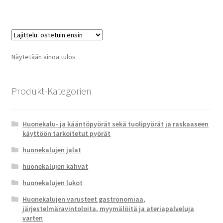
on
usea
muun
Voit
tehd
Näytetään ainoa tulos
valin
tuot
sivull
Produkt-Kategorien
Huonekalu- ja kääntöpyörät sekä tuolipyörät ja raskaaseen
käyttöön tarkoitetut pyörät
huonekalujen jalat
huonekalujen kahvat
huonekalujen lukot
Huonekalujen varusteet gastronomiaa,
järjestelmäravintoloita, myymälöitä ja ateriapalveluja
varten