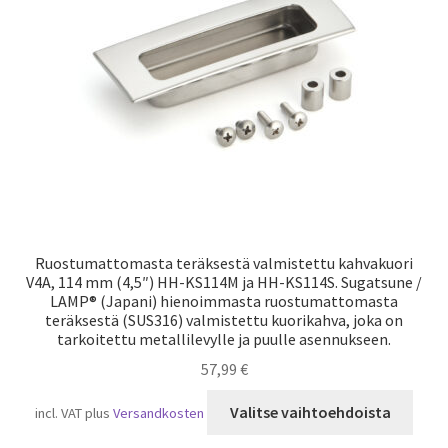
Laivaliikenne
Ruostumattomasta teräksestä valmistettu kahvakuori
V4A, 114 mm (4,5″) HH-KS114M ja HH-KS114S. Sugatsune /
LAMP® (Japani) hienoimmasta ruostumattomasta
teräksestä (SUS316) valmistettu kuorikahva, joka on
tarkoitettu metallilevylle ja puulle asennukseen.
57,99
€
Tällä
Valitse vaihtoehdoista
incl. VAT
plus
Versandkosten
tuot