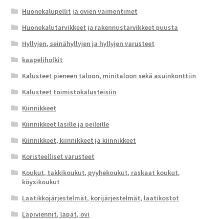
Huonekalupellit ja ovien vaimentimet
Huonekalutarvikkeet ja rakennustarvikkeet puusta
Hyllyjen, seinähyllyjen ja hyllyjen varusteet
kaapeliholkit
Kalusteet pieneen taloon, minitaloon sekä asuinkonttiin
Kalusteet toimistokalusteisiin
Kiinnikkeet
Kiinnikkeet lasille ja peileille
Kiinnikkeet, kiinnikkeet ja kiinnikkeet
Koristeelliset varusteet
Koukut, takkikoukut, pyyhekoukut, raskaat koukut,
köysikoukut
Laatikkojärjestelmät, korijärjestelmät, laatikostot
Läpiviennit, läpät, ovi