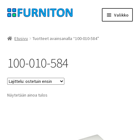
Siirry
Siirry
Valikko
navigointiin
sisältöön
Tilini
Etusivu
Tuotteet avainsanalla “100-010-584”
Kumppanimme
100-010-584
yksityisyyttä
peruuttamisoikeus
Näytetään ainoa tulos
Ottaa yhteyttä
painatus
ehdot