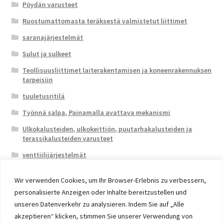
Pöydän varusteet
Ruostumattomasta teräksestä valmistetut liittimet
saranajärjestelmät
Sulut ja sulkeet
Teollisuusliittimet laiterakentamisen ja koneenrakennuksen
tarpeisiin
tuuletusritilä
Työnnä salpa, Painamalla avattava mekanismi
Ulkokalusteiden, ulkokeittiön, puutarhakalusteiden ja
terassikalusteiden varusteet
venttiilijärjestelmät
Wir verwenden Cookies, um Ihr Browser-Erlebnis zu verbessern,
personalisierte Anzeigen oder Inhalte bereitzustellen und
unseren Datenverkehr zu analysieren. Indem Sie auf „Alle
akzeptieren“ klicken, stimmen Sie unserer Verwendung von