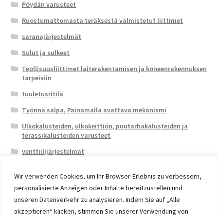
Pöydän varusteet
Ruostumattomasta teräksestä valmistetut liittimet
saranajärjestelmät
Sulut ja sulkeet
Teollisuusliittimet laiterakentamisen ja koneenrakennuksen
tarpeisiin
tuuletusritilä
Työnnä salpa, Painamalla avattava mekanismi
Ulkokalusteiden, ulkokeittiön, puutarhakalusteiden ja
terassikalusteiden varusteet
venttiilijärjestelmät
Wir verwenden Cookies, um Ihr Browser-Erlebnis zu verbessern,
personalisierte Anzeigen oder Inhalte bereitzustellen und
unseren Datenverkehr zu analysieren. Indem Sie auf „Alle
akzeptieren“ klicken, stimmen Sie unserer Verwendung von