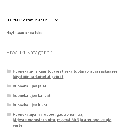
Näytetään ainoa tulos
Produkt-Kategorien
Huonekalu- ja kääntöpyörät sekä tuolipyörät ja raskaaseen
käyttöön tarkoitetut pyörät
huonekalujen jalat
huonekalujen kahvat
huonekalujen lukot
Huonekalujen varusteet gastronomiaa,
järjestelmäravintoloita, myymälöitä ja ateriapalveluja
varten