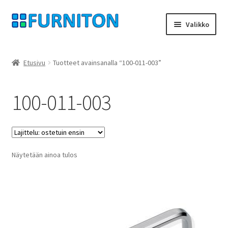
Siirry
Siirry
Valikko
navigointiin
sisältöön
Tilini
Etusivu
Tuotteet avainsanalla “100-011-003”
Kumppanimme
100-011-003
yksityisyyttä
peruuttamisoikeus
Näytetään ainoa tulos
Ottaa yhteyttä
painatus
ehdot