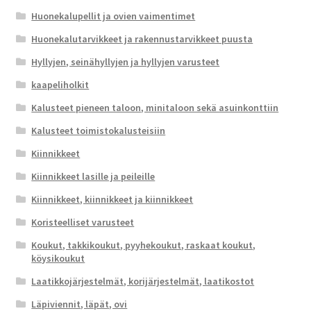
Huonekalupellit ja ovien vaimentimet
Huonekalutarvikkeet ja rakennustarvikkeet puusta
Hyllyjen, seinähyllyjen ja hyllyjen varusteet
kaapeliholkit
Kalusteet pieneen taloon, minitaloon sekä asuinkonttiin
Kalusteet toimistokalusteisiin
Kiinnikkeet
Kiinnikkeet lasille ja peileille
Kiinnikkeet, kiinnikkeet ja kiinnikkeet
Koristeelliset varusteet
Koukut, takkikoukut, pyyhekoukut, raskaat koukut,
köysikoukut
Laatikkojärjestelmät, korijärjestelmät, laatikostot
Läpiviennit, läpät, ovi