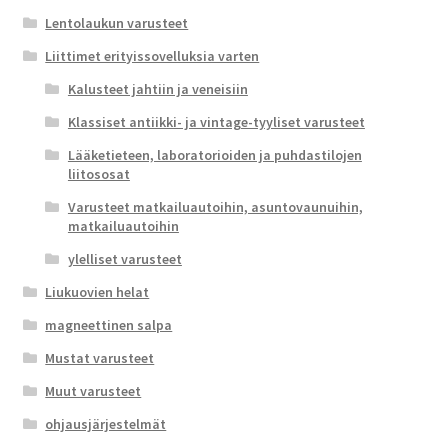
Lentolaukun varusteet
Liittimet erityissovelluksia varten
Kalusteet jahtiin ja veneisiin
Klassiset antiikki- ja vintage-tyyliset varusteet
Lääketieteen, laboratorioiden ja puhdastilojen
liitososat
Varusteet matkailuautoihin, asuntovaunuihin,
matkailuautoihin
ylelliset varusteet
Liukuovien helat
magneettinen salpa
Mustat varusteet
Muut varusteet
ohjausjärjestelmät