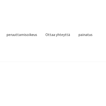
peruuttamisoikeus
Ottaa yhteyttä
painatus