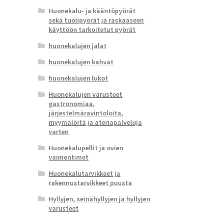
Huonekalu- ja kääntöpyörät
sekä tuolipyörät ja raskaaseen
käyttöön tarkoitetut pyörät
huonekalujen jalat
huonekalujen kahvat
huonekalujen lukot
Huonekalujen varusteet
gastronomiaa,
järjestelmäravintoloita,
myymälöitä ja ateriapalveluja
varten
Huonekalupellit ja ovien
vaimentimet
Huonekalutarvikkeet ja
rakennustarvikkeet puusta
Hyllyjen, seinähyllyjen ja hyllyjen
varusteet