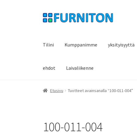
Siirry
Siirry
navigointiin
sisältöön
Tilini
Kumppanimme
yksityisyyttä
ehdot
Laivaliikenne
Etusivu
Tuotteet avainsanalla “100-011-004”
100-011-004