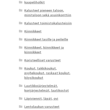
kaapeliholkit
Kalusteet pieneen taloon,
minitaloon sekä asuinkonttiin
Kalusteet toimistokalusteisiin
Kiinnikkeet
Kiinnikkeet lasille ja peileille
Kiinnikkeet, kiinnikkeet ja
kiinnikkeet
Koristeelliset varusteet
Koukut, takkikoukut,
pyyhekoukut, raskaat koukut,
köysikoukut
Laatikkojärjestelmät,
korijärjestelmät, laatikostot
Läpiviennit, läpät, ovi
Lentolaukun varusteet