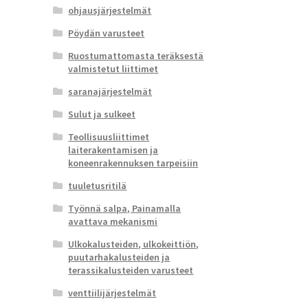
ohjausjärjestelmät
Pöydän varusteet
Ruostumattomasta teräksestä
valmistetut liittimet
saranajärjestelmät
Sulut ja sulkeet
Teollisuusliittimet
laiterakentamisen ja
koneenrakennuksen tarpeisiin
tuuletusritilä
Työnnä salpa, Painamalla
avattava mekanismi
Ulkokalusteiden, ulkokeittiön,
puutarhakalusteiden ja
terassikalusteiden varusteet
venttiilijärjestelmät