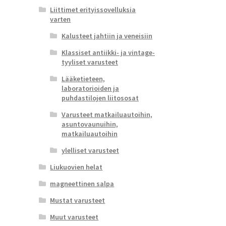
Liittimet erityissovelluksia
varten
Kalusteet jahtiin ja veneisiin
Klassiset antiikki- ja vintage-
tyyliset varusteet
Lääketieteen,
laboratorioiden ja
puhdastilojen liitososat
Varusteet matkailuautoihin,
asuntovaunuihin,
matkailuautoihin
ylelliset varusteet
Liukuovien helat
magneettinen salpa
Mustat varusteet
Muut varusteet