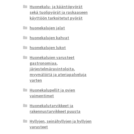
Huonekalu- ja kääntöpyörät
sekä tuolipyörät ja raskaaseen
käyttöön tarkoitetut pyörät
huonekalujen jalat
huonekalujen kahvat
huonekalujen lukot
Huonekalujen varusteet
gastronomiaa,
järjestelmäravintoloita,
myymälöitä ja ateriapalveluja
varten
Huonekalupellit ja ovien
vaimentimet
Huonekalutarvikkeet ja
rakennustarvikkeet puusta
Hyllyjen, seinähyllyjen ja hyllyjen
varusteet