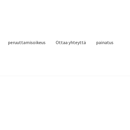
peruuttamisoikeus
Ottaa yhteyttä
painatus