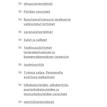
ohjausjärjestelmät
Pöydän varusteet
Ruostumattomasta teräksestä
valmistetut liittimet
saranajärjestelmät
Sulut ja sulkeet
Teollisuusliittimet
laiterakentamisen ja
koneenrakennuksen tarpeisiin
tuuletusritilä
Työnnä salpa, Painamalla
avattava mekanismi
Ulkokalusteiden, ulkokeittiön,
puutarhakalusteiden ja
terassikalusteiden varusteet
venttiilijärjestelmät