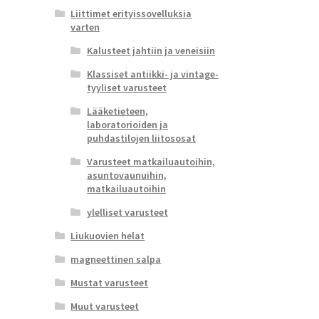
Liittimet erityissovelluksia
varten
Kalusteet jahtiin ja veneisiin
Klassiset antiikki- ja vintage-
tyyliset varusteet
Lääketieteen,
laboratorioiden ja
puhdastilojen liitososat
Varusteet matkailuautoihin,
asuntovaunuihin,
matkailuautoihin
ylelliset varusteet
Liukuovien helat
magneettinen salpa
Mustat varusteet
Muut varusteet