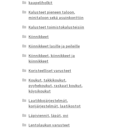
kaapeliholkit
Kalusteet pieneen taloon,
minitaloon sekä asuinkonttiin
Kalusteet toimistokalusteisiin
Kiinnikkeet
Kiinnikkeet lasille ja peileille
Kiinnikkeet, kiinnikkeet ja
kiinnikkeet
Koristeelliset varusteet
Koukut, takkikoukut,
pyyhekoukut, raskaat koukut,
köysikoukut
Laatikkojärjestelmät,
korijärjestelmät, laatikostot
Läpiviennit, läpät, ovi
Lentolaukun varusteet