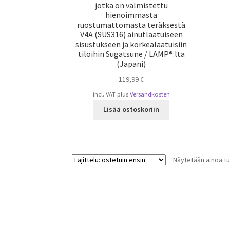
jotka on valmistettu
hienoimmasta
ruostumattomasta teräksestä
V4A (SUS316) ainutlaatuiseen
sisustukseen ja korkealaatuisiin
tiloihin Sugatsune / LAMP®:lta
(Japani)
119,99
€
incl. VAT
plus
Versandkosten
Lisää ostoskoriin
Näytetään ainoa tu