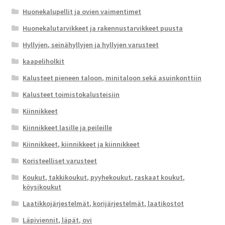
Huonekalupellit ja ovien vaimentimet
Huonekalutarvikkeet ja rakennustarvikkeet puusta
Hyllyjen, seinähyllyjen ja hyllyjen varusteet
kaapeliholkit
Kalusteet pieneen taloon, minitaloon sekä asuinkonttiin
Kalusteet toimistokalusteisiin
Kiinnikkeet
Kiinnikkeet lasille ja peileille
Kiinnikkeet, kiinnikkeet ja kiinnikkeet
Koristeelliset varusteet
Koukut, takkikoukut, pyyhekoukut, raskaat koukut,
köysikoukut
Laatikkojärjestelmät, korijärjestelmät, laatikostot
Läpiviennit, läpät, ovi