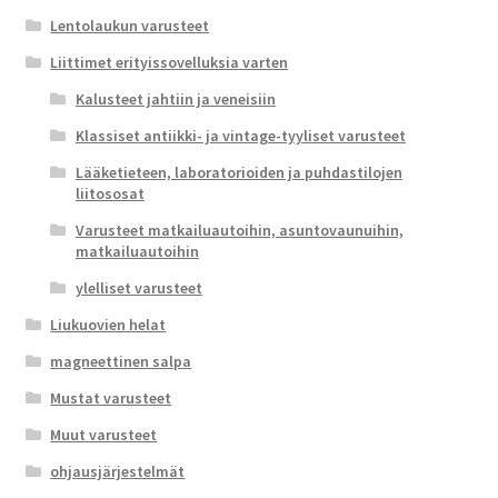
Lentolaukun varusteet
Liittimet erityissovelluksia varten
Kalusteet jahtiin ja veneisiin
Klassiset antiikki- ja vintage-tyyliset varusteet
Lääketieteen, laboratorioiden ja puhdastilojen
liitososat
Varusteet matkailuautoihin, asuntovaunuihin,
matkailuautoihin
ylelliset varusteet
Liukuovien helat
magneettinen salpa
Mustat varusteet
Muut varusteet
ohjausjärjestelmät