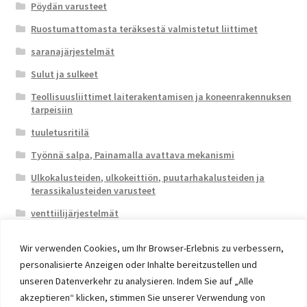
Pöydän varusteet
Ruostumattomasta teräksestä valmistetut liittimet
saranajärjestelmät
Sulut ja sulkeet
Teollisuusliittimet laiterakentamisen ja koneenrakennuksen
tarpeisiin
tuuletusritilä
Työnnä salpa, Painamalla avattava mekanismi
Ulkokalusteiden, ulkokeittiön, puutarhakalusteiden ja
terassikalusteiden varusteet
venttiilijärjestelmät
Wir verwenden Cookies, um Ihr Browser-Erlebnis zu verbessern,
personalisierte Anzeigen oder Inhalte bereitzustellen und
unseren Datenverkehr zu analysieren. Indem Sie auf „Alle
akzeptieren“ klicken, stimmen Sie unserer Verwendung von