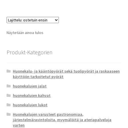
Näytetään ainoa tulos
Produkt-Kategorien
Huonekalu- ja kääntöpyörät sekä tuolipyörät ja raskaaseen
käyttöön tarkoitetut pyörät
huonekalujen jalat
huonekalujen kahvat
huonekalujen lukot
Huonekalujen varusteet gastronomiaa,
järjestelmäravintoloita, myymälöitä ja ateriapalveluja
varten