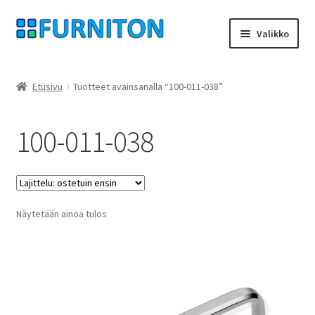
Siirry
Siirry
Valikko
navigointiin
sisältöön
Tilini
Etusivu
Tuotteet avainsanalla “100-011-038”
Kumppanimme
100-011-038
yksityisyyttä
peruuttamisoikeus
Näytetään ainoa tulos
Ottaa yhteyttä
painatus
ehdot