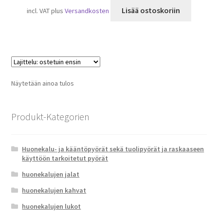
Lisää ostoskoriin
incl. VAT
plus
Versandkosten
Näytetään ainoa tulos
Produkt-Kategorien
Huonekalu- ja kääntöpyörät sekä tuolipyörät ja raskaaseen
käyttöön tarkoitetut pyörät
huonekalujen jalat
huonekalujen kahvat
huonekalujen lukot