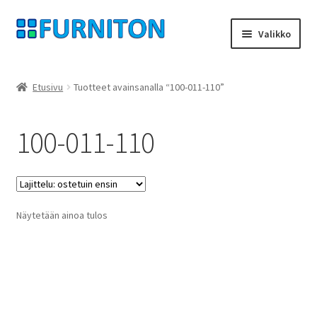
Siirry
Siirry
Valikko
navigointiin
sisältöön
Tilini
Etusivu
Tuotteet avainsanalla “100-011-110”
Kumppanimme
100-011-110
yksityisyyttä
peruuttamisoikeus
Näytetään ainoa tulos
Ottaa yhteyttä
painatus
ehdot