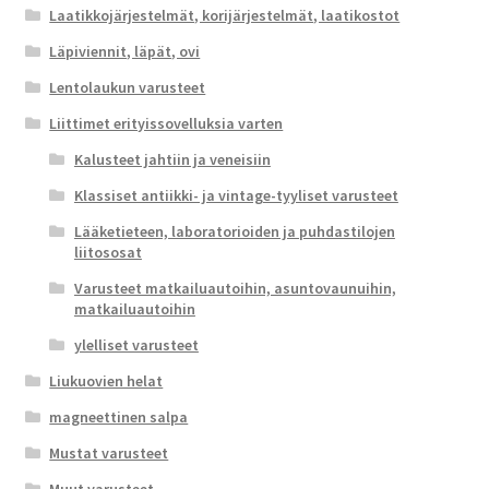
Laatikkojärjestelmät, korijärjestelmät, laatikostot
Läpiviennit, läpät, ovi
Lentolaukun varusteet
Liittimet erityissovelluksia varten
Kalusteet jahtiin ja veneisiin
Klassiset antiikki- ja vintage-tyyliset varusteet
Lääketieteen, laboratorioiden ja puhdastilojen
liitososat
Varusteet matkailuautoihin, asuntovaunuihin,
matkailuautoihin
ylelliset varusteet
Liukuovien helat
magneettinen salpa
Mustat varusteet
Muut varusteet