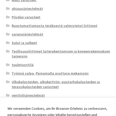
ohjausjärjestelmät
Pöydän varusteet
Ruostumattomasta teräksestä valmistetut liittimet
saranajärjestelmät
Sulut ja sulkeet
Teollisuusliittimet laiterakentamisen ja koneenrakennuksen
tarpeisiin
tuuletusritilä
Työnnä salpa, Painamalla avattava mekanismi
Ulkokalusteiden, ulkokeittiön, puutarhakalusteiden ja
terassikalusteiden varusteet
venttiilijärjestelmät
Wir verwenden Cookies, um Ihr Browser-Erlebnis zu verbessern,
personalisierte Anzeigen oder Inhalte bereitzustellen und