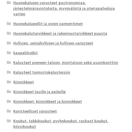
Huonekalujen varusteet gastronomiaa,
järjestelmäravintoloita, myymälöitä ja ateriapalveluja
varten
Huonekalupellit ja ovien vaimentimet
Huonekalutarvikkeet ja rakennustarvikkeet puusta
Hyllyjen, seinähyllyjen ja hyllyjen varusteet
kaapeliholkit
Kalusteet pieneen taloon, minitaloon sekä asuinkonttiin
Kalusteet toimistokalusteisiin
Kiinnikkeet
Kiinnikkeet lasille ja peileille
Kiinnikkeet, kiinnikkeet ja kiinnikkeet
Koristeelliset varusteet
Koukut, takkikoukut, pyyhekoukut, raskaat koukut,
köysikoukut