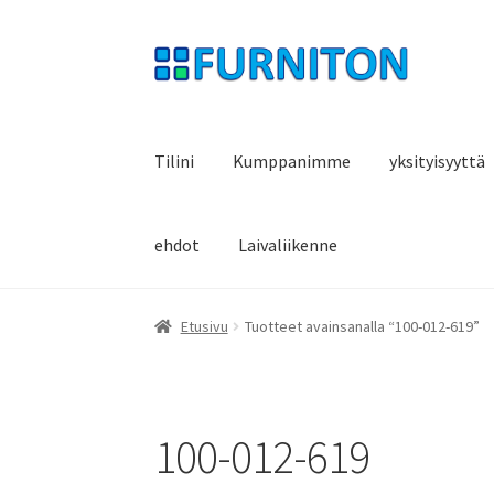
Siirry
Siirry
navigointiin
sisältöön
Tilini
Kumppanimme
yksityisyyttä
ehdot
Laivaliikenne
Etusivu
Tuotteet avainsanalla “100-012-619”
100-012-619