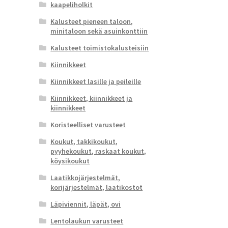
kaapeliholkit
Kalusteet pieneen taloon,
minitaloon sekä asuinkonttiin
Kalusteet toimistokalusteisiin
Kiinnikkeet
Kiinnikkeet lasille ja peileille
Kiinnikkeet, kiinnikkeet ja
kiinnikkeet
Koristeelliset varusteet
Koukut, takkikoukut,
pyyhekoukut, raskaat koukut,
köysikoukut
Laatikkojärjestelmät,
korijärjestelmät, laatikostot
Läpiviennit, läpät, ovi
Lentolaukun varusteet