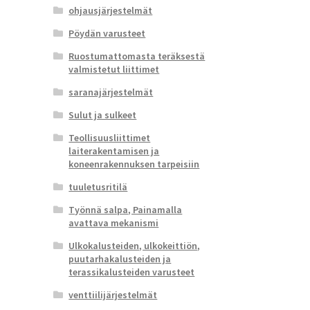
ohjausjärjestelmät
Pöydän varusteet
Ruostumattomasta teräksestä
valmistetut liittimet
saranajärjestelmät
Sulut ja sulkeet
Teollisuusliittimet
laiterakentamisen ja
koneenrakennuksen tarpeisiin
tuuletusritilä
Työnnä salpa, Painamalla
avattava mekanismi
Ulkokalusteiden, ulkokeittiön,
puutarhakalusteiden ja
terassikalusteiden varusteet
venttiilijärjestelmät