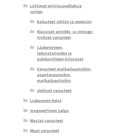
Liittimet erityissovelluksia
varten
Kalusteet jahtiin ja veneisiin
Klassiset antiikki- ja vintage-
tyyliset varusteet
Lääketieteen,
laboratorioiden ja
puhdastilojen liitososat
Varusteet matkailuautoihin,
asuntovaunuihin,
matkailuautoihin
ylelliset varusteet
Liukuovien helat
magneettinen salpa
Mustat varusteet
Muut varusteet