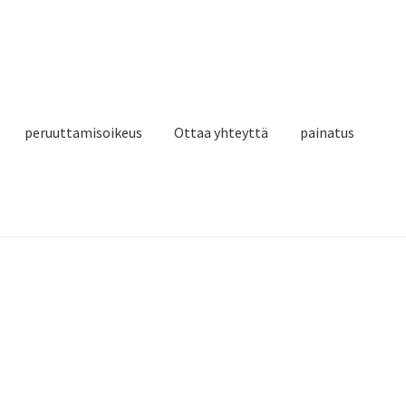
peruuttamisoikeus
Ottaa yhteyttä
painatus