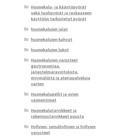
Huonekalu- ja kääntöpyörät
sekä tuolipyörät ja raskaaseen
käyttöön tarkoitetut pyörät
huonekalujen jalat
huonekalujen kahvat
huonekalujen lukot
Huonekalujen varusteet
gastronomiaa,
järjestelmäravintoloita,
myymälöitä ja ateriapalveluja
varten
Huonekalupellit ja ovien
vaimentimet
Huonekalutarvikkeet ja
rakennustarvikkeet puusta
Hyllyjen, seinähyllyjen ja hyllyjen
varusteet