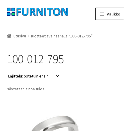
Siirry
Siirry
Valikko
navigointiin
sisältöön
Tilini
Etusivu
Tuotteet avainsanalla “100-012-795”
Kumppanimme
100-012-795
yksityisyyttä
peruuttamisoikeus
Näytetään ainoa tulos
Ottaa yhteyttä
painatus
ehdot