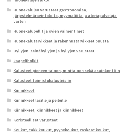
huonekalujen lukot
Huonekalujen varusteet gastronomiaa,
järjestelmäravintoloita, myymälöitä ja ateriapalveluja
varten
Huonekalupellit ja ovien vaimentimet
Huonekalutarvikkeet ja rakennustarvikkeet puusta
Hyllyjen, seinähyllyjen ja hyllyjen varusteet
kaapeliholkit
Kalusteet pieneen taloon, minitaloon sekä asuinkonttiin
Kalusteet toimistokalusteisiin
Kiinnikkeet
Kiinnikkeet lasille ja peileille
Kiinnikkeet, kiinnikkeet ja kiinnikkeet
Koristeelliset varusteet
Koukut, takkikoukut, pyyhekoukut, raskaat koukut,