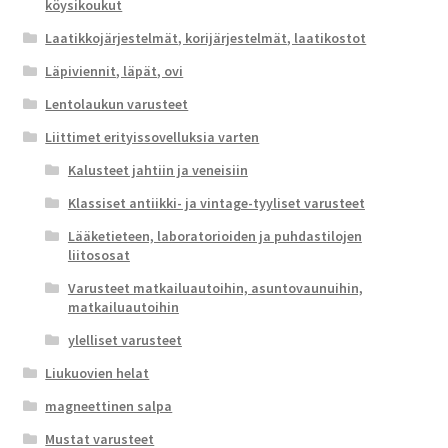
köysikoukut
Laatikkojärjestelmät, korijärjestelmät, laatikostot
Läpiviennit, läpät, ovi
Lentolaukun varusteet
Liittimet erityissovelluksia varten
Kalusteet jahtiin ja veneisiin
Klassiset antiikki- ja vintage-tyyliset varusteet
Lääketieteen, laboratorioiden ja puhdastilojen
liitososat
Varusteet matkailuautoihin, asuntovaunuihin,
matkailuautoihin
ylelliset varusteet
Liukuovien helat
magneettinen salpa
Mustat varusteet