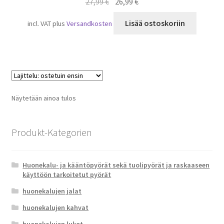
Alkuperäinen
Nykyinen
27,99
€
26,99
€
hinta
hinta
Lisää ostoskoriin
incl. VAT
plus
Versandkosten
oli:
on:
27,99 €.
26,99 €.
Näytetään ainoa tulos
Produkt-Kategorien
Huonekalu- ja kääntöpyörät sekä tuolipyörät ja raskaaseen
käyttöön tarkoitetut pyörät
huonekalujen jalat
huonekalujen kahvat