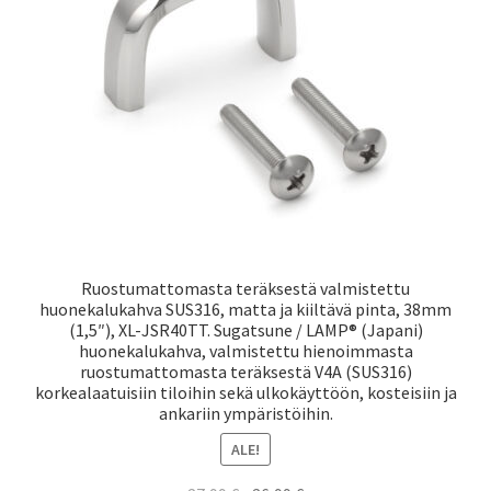
Laivaliikenne
Ruostumattomasta teräksestä valmistettu
huonekalukahva SUS316, matta ja kiiltävä pinta, 38mm
(1,5″), XL-JSR40TT. Sugatsune / LAMP® (Japani)
huonekalukahva, valmistettu hienoimmasta
ruostumattomasta teräksestä V4A (SUS316)
korkealaatuisiin tiloihin sekä ulkokäyttöön, kosteisiin ja
ankariin ympäristöihin.
ALE!