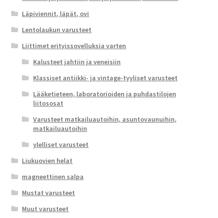
Läpiviennit, läpät, ovi
Lentolaukun varusteet
Liittimet erityissovelluksia varten
Kalusteet jahtiin ja veneisiin
Klassiset antiikki- ja vintage-tyyliset varusteet
Lääketieteen, laboratorioiden ja puhdastilojen
liitososat
Varusteet matkailuautoihin, asuntovaunuihin,
matkailuautoihin
ylelliset varusteet
Liukuovien helat
magneettinen salpa
Mustat varusteet
Muut varusteet