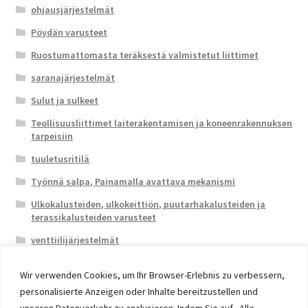
ohjausjärjestelmät
Pöydän varusteet
Ruostumattomasta teräksestä valmistetut liittimet
saranajärjestelmät
Sulut ja sulkeet
Teollisuusliittimet laiterakentamisen ja koneenrakennuksen
tarpeisiin
tuuletusritilä
Työnnä salpa, Painamalla avattava mekanismi
Ulkokalusteiden, ulkokeittiön, puutarhakalusteiden ja
terassikalusteiden varusteet
venttiilijärjestelmät
Wir verwenden Cookies, um Ihr Browser-Erlebnis zu verbessern,
personalisierte Anzeigen oder Inhalte bereitzustellen und
unseren Datenverkehr zu analysieren. Indem Sie auf „Alle