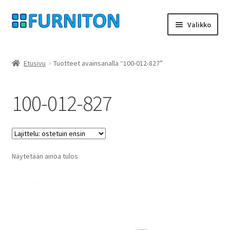
Siirry
Siirry
Valikko
navigointiin
sisältöön
Tilini
Etusivu
Tuotteet avainsanalla “100-012-827”
Kumppanimme
100-012-827
yksityisyyttä
peruuttamisoikeus
Näytetään ainoa tulos
Ottaa yhteyttä
painatus
ehdot