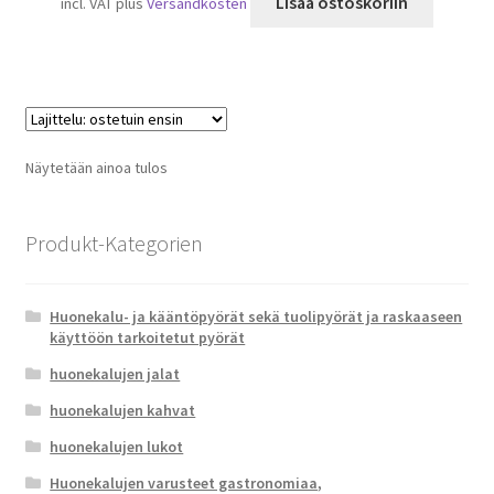
Lisää ostoskoriin
incl. VAT
plus
Versandkosten
Näytetään ainoa tulos
Produkt-Kategorien
Huonekalu- ja kääntöpyörät sekä tuolipyörät ja raskaaseen
käyttöön tarkoitetut pyörät
huonekalujen jalat
huonekalujen kahvat
huonekalujen lukot
Huonekalujen varusteet gastronomiaa,