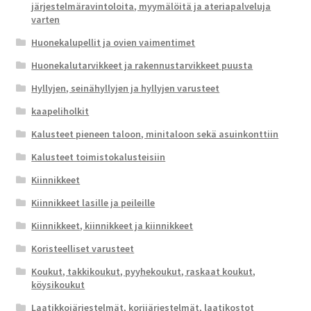
järjestelmäravintoloita, myymälöitä ja ateriapalveluja
varten
Huonekalupellit ja ovien vaimentimet
Huonekalutarvikkeet ja rakennustarvikkeet puusta
Hyllyjen, seinähyllyjen ja hyllyjen varusteet
kaapeliholkit
Kalusteet pieneen taloon, minitaloon sekä asuinkonttiin
Kalusteet toimistokalusteisiin
Kiinnikkeet
Kiinnikkeet lasille ja peileille
Kiinnikkeet, kiinnikkeet ja kiinnikkeet
Koristeelliset varusteet
Koukut, takkikoukut, pyyhekoukut, raskaat koukut,
köysikoukut
Laatikkojärjestelmät, korijärjestelmät, laatikostot