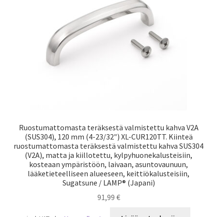
Laivaliikenne
Ruostumattomasta teräksestä valmistettu kahva V2A
(SUS304), 120 mm (4-23/32″) XL-CUR120TT. Kiinteä
ruostumattomasta teräksestä valmistettu kahva SUS304
(V2A), matta ja kiillotettu, kylpyhuonekalusteisiin,
kosteaan ympäristöön, laivaan, asuntovaunuun,
lääketieteelliseen alueeseen, keittiökalusteisiin,
Sugatsune / LAMP® (Japani)
91,99
€