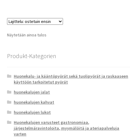
Näytetään ainoa tulos
Produkt-Kategorien
Huonekalu- ja kääntöpyörät sekä tuolipyörät ja raskaaseen
käyttöön tarkoitetut pyörät
huonekalujen jalat
huonekalujen kahvat
huonekalujen lukot
Huonekalujen varusteet gastronomiaa,
järjestelmäravintoloita, myymälöitä ja ateriapalveluja
varten