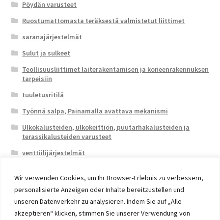
Pöydän varusteet
Ruostumattomasta teräksestä valmistetut liittimet
saranajärjestelmät
Sulut ja sulkeet
Teollisuusliittimet laiterakentamisen ja koneenrakennuksen
tarpeisiin
tuuletusritilä
Työnnä salpa, Painamalla avattava mekanismi
Ulkokalusteiden, ulkokeittiön, puutarhakalusteiden ja
terassikalusteiden varusteet
venttiilijärjestelmät
Wir verwenden Cookies, um Ihr Browser-Erlebnis zu verbessern,
personalisierte Anzeigen oder Inhalte bereitzustellen und
unseren Datenverkehr zu analysieren. Indem Sie auf „Alle
akzeptieren“ klicken, stimmen Sie unserer Verwendung von