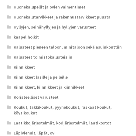
Huonekalupellit ja ovien vaimentimet
Huonekalutarvikkeet ja rakennustarvikkeet puusta
Hyllyjen, seinähyllyjen ja hyllyjen varusteet
kaapeliholkit
Kalusteet pieneen taloon, minitaloon sekä asuinkonttiin
Kalusteet toimistokalusteisiin
Kiinnikkeet
Kiinnikkeet lasille ja peileille
Kiinnikkeet, kiinnikkeet ja kiinnikkeet
Koristeelliset varusteet
Koukut, takkikoukut, pyyhekoukut, raskaat koukut,
köysikoukut
Laatikkojärjestelmät, korijärjestelmät, laatikostot
Läpiviennit, läpät, ovi