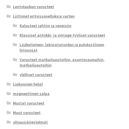
Lentolaukun varusteet
Liittimet erityissovelluksia varten
Kalusteet jahtiin ja veneisiin
Klassiset antiikki- ja vintage-tyyliset varusteet
Lääketieteen, laboratorioiden ja puhdastilojen
liitososat
Varusteet matkailuautoihin, asuntovaunuihin,
matkailuautoihin
ylelliset varusteet
Liukuovien helat
magneettinen salpa
Mustat varusteet
Muut varusteet
ohjausjärjestelmät