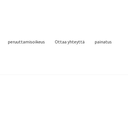
peruuttamisoikeus
Ottaa yhteyttä
painatus