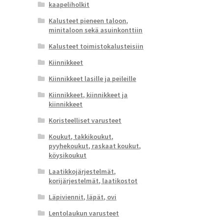
kaapeliholkit
Kalusteet pieneen taloon,
minitaloon sekä asuinkonttiin
Kalusteet toimistokalusteisiin
Kiinnikkeet
Kiinnikkeet lasille ja peileille
Kiinnikkeet, kiinnikkeet ja
kiinnikkeet
Koristeelliset varusteet
Koukut, takkikoukut,
pyyhekoukut, raskaat koukut,
köysikoukut
Laatikkojärjestelmät,
korijärjestelmät, laatikostot
Läpiviennit, läpät, ovi
Lentolaukun varusteet