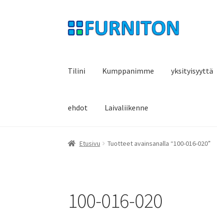
Siirry
Siirry
navigointiin
sisältöön
Tilini
Kumppanimme
yksityisyyttä
ehdot
Laivaliikenne
Etusivu
Tuotteet avainsanalla “100-016-020”
100-016-020