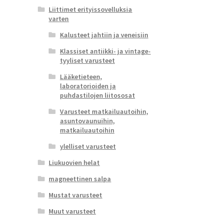
Liittimet erityissovelluksia
varten
Kalusteet jahtiin ja veneisiin
Klassiset antiikki- ja vintage-
tyyliset varusteet
Lääketieteen,
laboratorioiden ja
puhdastilojen liitososat
Varusteet matkailuautoihin,
asuntovaunuihin,
matkailuautoihin
ylelliset varusteet
Liukuovien helat
magneettinen salpa
Mustat varusteet
Muut varusteet