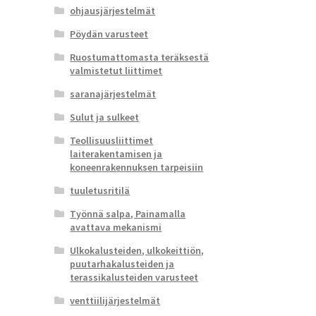
ohjausjärjestelmät
Pöydän varusteet
Ruostumattomasta teräksestä
valmistetut liittimet
saranajärjestelmät
Sulut ja sulkeet
Teollisuusliittimet
laiterakentamisen ja
koneenrakennuksen tarpeisiin
tuuletusritilä
Työnnä salpa, Painamalla
avattava mekanismi
Ulkokalusteiden, ulkokeittiön,
puutarhakalusteiden ja
terassikalusteiden varusteet
venttiilijärjestelmät