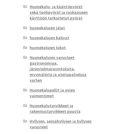
Huonekalu- ja kääntöpyörät
sekä tuolipyörät ja raskaaseen
käyttöön tarkoitetut pyörät
huonekalujen jalat
huonekalujen kahvat
huonekalujen lukot
Huonekalujen varusteet
gastronomiaa,
järjestelmäravintoloita,
myymälöitä ja ateriapalveluja
varten
Huonekalupellit ja ovien
vaimentimet
Huonekalutarvikkeet ja
rakennustarvikkeet puusta
Hyllyjen, seinähyllyjen ja hyllyjen
varusteet