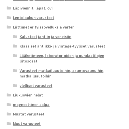
Läpiviennit, läpät, ovi
Lentolaukun varusteet
Liittimet erityissovelluksia varten
Kalusteet jahtiin ja veneisiin
Klassiset antiikki- ja vintage-tyyliset varusteet
Lääketieteen, laboratorioiden ja puhdastilojen
liitososat
Varusteet matkailuautoihin, asuntovaunuihin,
matkailuautoihin
ylelliset varusteet
Liukuovien helat
magneettinen salpa
Mustat varusteet
Muut varusteet