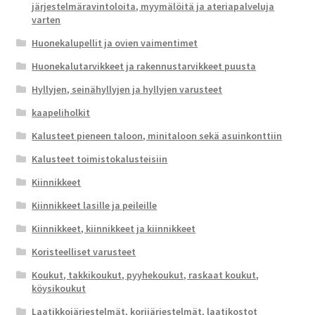
järjestelmäravintoloita, myymälöitä ja ateriapalveluja
varten
Huonekalupellit ja ovien vaimentimet
Huonekalutarvikkeet ja rakennustarvikkeet puusta
Hyllyjen, seinähyllyjen ja hyllyjen varusteet
kaapeliholkit
Kalusteet pieneen taloon, minitaloon sekä asuinkonttiin
Kalusteet toimistokalusteisiin
Kiinnikkeet
Kiinnikkeet lasille ja peileille
Kiinnikkeet, kiinnikkeet ja kiinnikkeet
Koristeelliset varusteet
Koukut, takkikoukut, pyyhekoukut, raskaat koukut,
köysikoukut
Laatikkojärjestelmät, korijärjestelmät, laatikostot