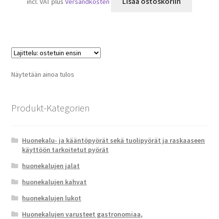
Lisää ostoskoriin
incl. VAT
plus
Versandkosten
Näytetään ainoa tulos
Produkt-Kategorien
Huonekalu- ja kääntöpyörät sekä tuolipyörät ja raskaaseen
käyttöön tarkoitetut pyörät
huonekalujen jalat
huonekalujen kahvat
huonekalujen lukot
Huonekalujen varusteet gastronomiaa,