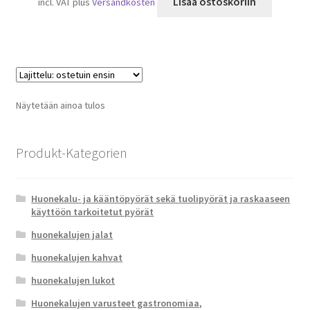
Lisää ostoskoriin
incl. VAT
plus
Versandkosten
Näytetään ainoa tulos
Produkt-Kategorien
Huonekalu- ja kääntöpyörät sekä tuolipyörät ja raskaaseen
käyttöön tarkoitetut pyörät
huonekalujen jalat
huonekalujen kahvat
huonekalujen lukot
Huonekalujen varusteet gastronomiaa,