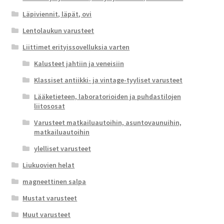
Läpiviennit, läpät, ovi
Lentolaukun varusteet
Liittimet erityissovelluksia varten
Kalusteet jahtiin ja veneisiin
Klassiset antiikki- ja vintage-tyyliset varusteet
Lääketieteen, laboratorioiden ja puhdastilojen
liitososat
Varusteet matkailuautoihin, asuntovaunuihin,
matkailuautoihin
ylelliset varusteet
Liukuovien helat
magneettinen salpa
Mustat varusteet
Muut varusteet