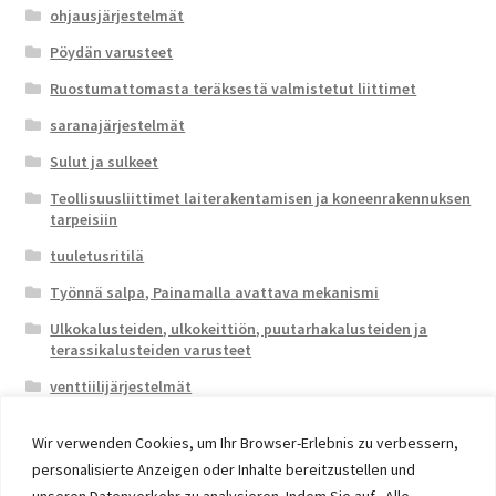
ohjausjärjestelmät
Pöydän varusteet
Ruostumattomasta teräksestä valmistetut liittimet
saranajärjestelmät
Sulut ja sulkeet
Teollisuusliittimet laiterakentamisen ja koneenrakennuksen
tarpeisiin
tuuletusritilä
Työnnä salpa, Painamalla avattava mekanismi
Ulkokalusteiden, ulkokeittiön, puutarhakalusteiden ja
terassikalusteiden varusteet
venttiilijärjestelmät
Wir verwenden Cookies, um Ihr Browser-Erlebnis zu verbessern,
personalisierte Anzeigen oder Inhalte bereitzustellen und
unseren Datenverkehr zu analysieren. Indem Sie auf „Alle