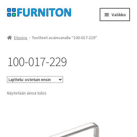
Siirry
Siirry
Valikko
navigointiin
sisältöön
Tilini
Etusivu
Tuotteet avainsanalla “100-017-229”
Kumppanimme
100-017-229
yksityisyyttä
peruuttamisoikeus
Näytetään ainoa tulos
Ottaa yhteyttä
painatus
ehdot