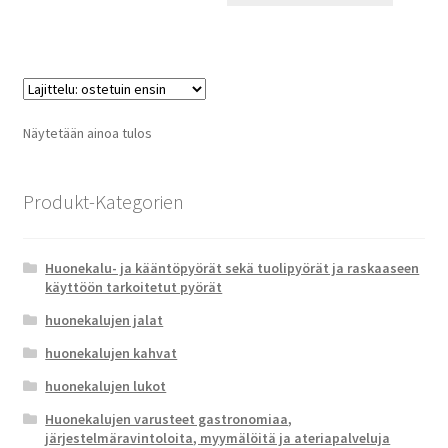
Näytetään ainoa tulos
Produkt-Kategorien
Huonekalu- ja kääntöpyörät sekä tuolipyörät ja raskaaseen
käyttöön tarkoitetut pyörät
huonekalujen jalat
huonekalujen kahvat
huonekalujen lukot
Huonekalujen varusteet gastronomiaa,
järjestelmäravintoloita, myymälöitä ja ateriapalveluja