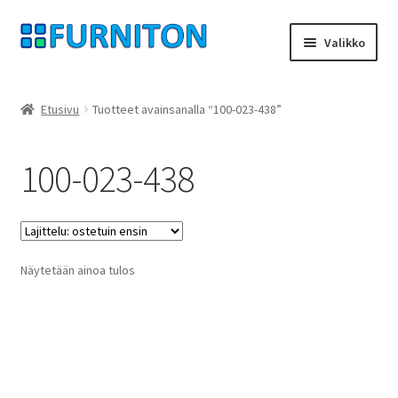
Siirry
Siirry
Valikko
navigointiin
sisältöön
Tilini
Etusivu
Tuotteet avainsanalla “100-023-438”
Kumppanimme
100-023-438
yksityisyyttä
peruuttamisoikeus
Näytetään ainoa tulos
Ottaa yhteyttä
painatus
ehdot