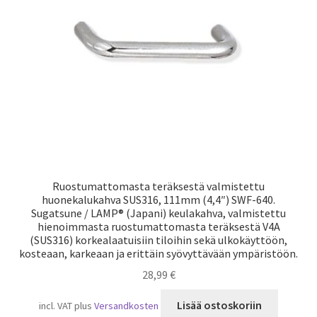
Laivaliikenne
Ruostumattomasta teräksestä valmistettu
huonekalukahva SUS316, 111mm (4,4″) SWF-640.
Sugatsune / LAMP® (Japani) keulakahva, valmistettu
hienoimmasta ruostumattomasta teräksestä V4A
(SUS316) korkealaatuisiin tiloihin sekä ulkokäyttöön,
kosteaan, karkeaan ja erittäin syövyttävään ympäristöön.
28,99
€
Lisää ostoskoriin
incl. VAT
plus
Versandkosten