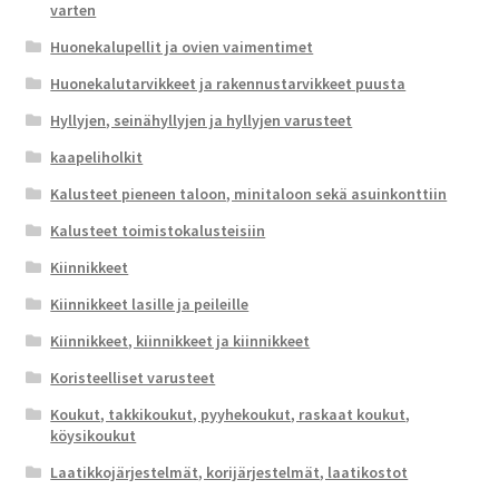
varten
Huonekalupellit ja ovien vaimentimet
Huonekalutarvikkeet ja rakennustarvikkeet puusta
Hyllyjen, seinähyllyjen ja hyllyjen varusteet
kaapeliholkit
Kalusteet pieneen taloon, minitaloon sekä asuinkonttiin
Kalusteet toimistokalusteisiin
Kiinnikkeet
Kiinnikkeet lasille ja peileille
Kiinnikkeet, kiinnikkeet ja kiinnikkeet
Koristeelliset varusteet
Koukut, takkikoukut, pyyhekoukut, raskaat koukut,
köysikoukut
Laatikkojärjestelmät, korijärjestelmät, laatikostot