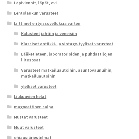
Läpiviennit, läpät, ovi
Lentolaukun varusteet
Liittimet erityissovelluksia varten
Kalusteet jahtiin ja veneisiin
Klassiset antiikki- ja vintage-tyyliset varusteet
Lääketieteen, laboratorioiden ja puhdastilojen
liitososat
Varusteet matkailuautoihin, asuntovaunuihin,
matkailuautoihin
ylelliset varusteet
Liukuovien helat
magneettinen salpa
Mustat varusteet
Muut varusteet
ohjausjärjestelmät