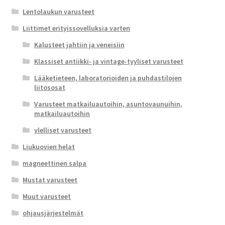
Lentolaukun varusteet
Liittimet erityissovelluksia varten
Kalusteet jahtiin ja veneisiin
Klassiset antiikki- ja vintage-tyyliset varusteet
Lääketieteen, laboratorioiden ja puhdastilojen
liitososat
Varusteet matkailuautoihin, asuntovaunuihin,
matkailuautoihin
ylelliset varusteet
Liukuovien helat
magneettinen salpa
Mustat varusteet
Muut varusteet
ohjausjärjestelmät