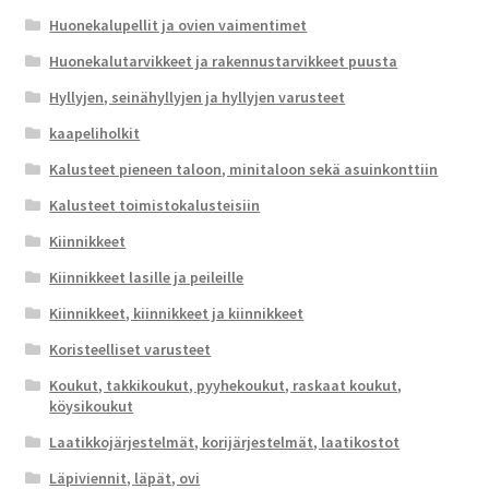
Huonekalupellit ja ovien vaimentimet
Huonekalutarvikkeet ja rakennustarvikkeet puusta
Hyllyjen, seinähyllyjen ja hyllyjen varusteet
kaapeliholkit
Kalusteet pieneen taloon, minitaloon sekä asuinkonttiin
Kalusteet toimistokalusteisiin
Kiinnikkeet
Kiinnikkeet lasille ja peileille
Kiinnikkeet, kiinnikkeet ja kiinnikkeet
Koristeelliset varusteet
Koukut, takkikoukut, pyyhekoukut, raskaat koukut,
köysikoukut
Laatikkojärjestelmät, korijärjestelmät, laatikostot
Läpiviennit, läpät, ovi