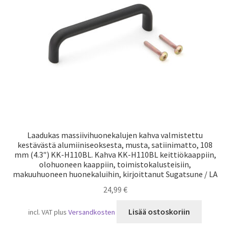
Laivaliikenne
Laadukas massiivihuonekalujen kahva valmistettu
kestävästä alumiiniseoksesta, musta, satiinimatto, 108
mm (4.3″) KK-H110BL. Kahva KK-H110BL keittiökaappiin,
olohuoneen kaappiin, toimistokalusteisiin,
makuuhuoneen huonekaluihin, kirjoittanut Sugatsune / LA
24,99
€
Lisää ostoskoriin
incl. VAT
plus
Versandkosten