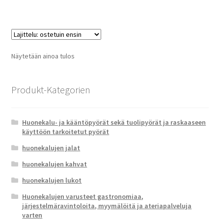
Näytetään ainoa tulos
Produkt-Kategorien
Huonekalu- ja kääntöpyörät sekä tuolipyörät ja raskaaseen
käyttöön tarkoitetut pyörät
huonekalujen jalat
huonekalujen kahvat
huonekalujen lukot
Huonekalujen varusteet gastronomiaa,
järjestelmäravintoloita, myymälöitä ja ateriapalveluja
varten