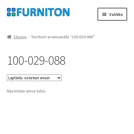
Siirry
Siirry
Valikko
navigointiin
sisältöön
Tilini
Etusivu
Tuotteet avainsanalla “100-029-088”
Kumppanimme
100-029-088
yksityisyyttä
peruuttamisoikeus
Näytetään ainoa tulos
Ottaa yhteyttä
painatus
ehdot