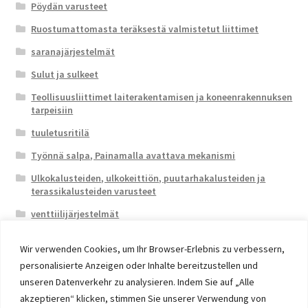
Pöydän varusteet
Ruostumattomasta teräksestä valmistetut liittimet
saranajärjestelmät
Sulut ja sulkeet
Teollisuusliittimet laiterakentamisen ja koneenrakennuksen
tarpeisiin
tuuletusritilä
Työnnä salpa, Painamalla avattava mekanismi
Ulkokalusteiden, ulkokeittiön, puutarhakalusteiden ja
terassikalusteiden varusteet
venttiilijärjestelmät
Wir verwenden Cookies, um Ihr Browser-Erlebnis zu verbessern,
personalisierte Anzeigen oder Inhalte bereitzustellen und
unseren Datenverkehr zu analysieren. Indem Sie auf „Alle
akzeptieren“ klicken, stimmen Sie unserer Verwendung von