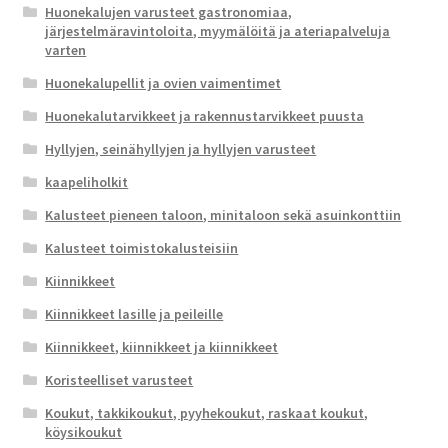
Huonekalujen varusteet gastronomiaa,
järjestelmäravintoloita, myymälöitä ja ateriapalveluja
varten
Huonekalupellit ja ovien vaimentimet
Huonekalutarvikkeet ja rakennustarvikkeet puusta
Hyllyjen, seinähyllyjen ja hyllyjen varusteet
kaapeliholkit
Kalusteet pieneen taloon, minitaloon sekä asuinkonttiin
Kalusteet toimistokalusteisiin
Kiinnikkeet
Kiinnikkeet lasille ja peileille
Kiinnikkeet, kiinnikkeet ja kiinnikkeet
Koristeelliset varusteet
Koukut, takkikoukut, pyyhekoukut, raskaat koukut,
köysikoukut