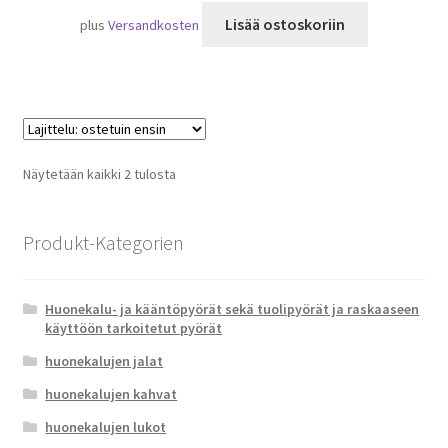
Lisää ostoskoriin
plus
Versandkosten
Suosituimmat
Näytetään kaikki 2 tulosta
ensin
Produkt-Kategorien
Huonekalu- ja kääntöpyörät sekä tuolipyörät ja raskaaseen
käyttöön tarkoitetut pyörät
huonekalujen jalat
huonekalujen kahvat
huonekalujen lukot