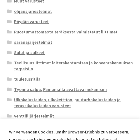
Muut varusteet
ohjausjärjestelmät
Pöydän varusteet
Ruostumattomasta teräksestä valmistetut liittimet
saranajärjestelmät
Sulut ja sulkeet
Teollisuusliittimet laiterakentamisen ja koneenrakennuksen
tarpeisiin
tuuletusritilä
Työnnä salpa, Painamalla avattava mekanismi
Ulkokalusteiden, ulkokeittiön, puutarhakalusteiden ja
terassikalusteiden varusteet
venttiilijärjestelmät
Wir verwenden Cookies, um Ihr Browser-Erlebnis zu verbessern,
personalisierte Anzeigen oder Inhalte bereitzustellen und