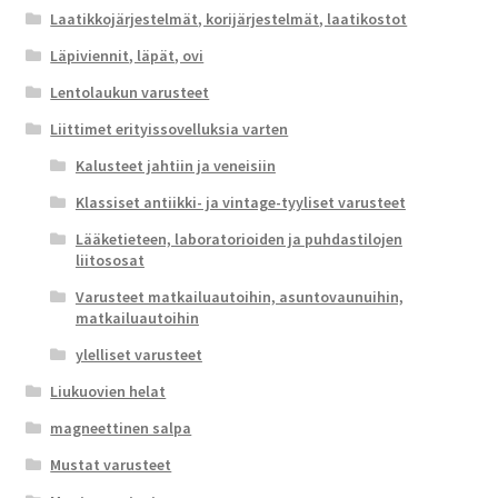
Laatikkojärjestelmät, korijärjestelmät, laatikostot
Läpiviennit, läpät, ovi
Lentolaukun varusteet
Liittimet erityissovelluksia varten
Kalusteet jahtiin ja veneisiin
Klassiset antiikki- ja vintage-tyyliset varusteet
Lääketieteen, laboratorioiden ja puhdastilojen
liitososat
Varusteet matkailuautoihin, asuntovaunuihin,
matkailuautoihin
ylelliset varusteet
Liukuovien helat
magneettinen salpa
Mustat varusteet