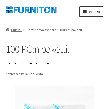
Siirry
Siirry
Valikko
navigointiin
sisältöön
Tilini
Etusivu
Tuotteet avainsanalla “100 PC:n paketti.”
Kumppanimme
100 PC:n paketti.
yksityisyyttä
peruuttamisoikeus
Suosituimmat
Näytetään kaikki 2 tulosta
Ottaa yhteyttä
ensin
painatus
ehdot