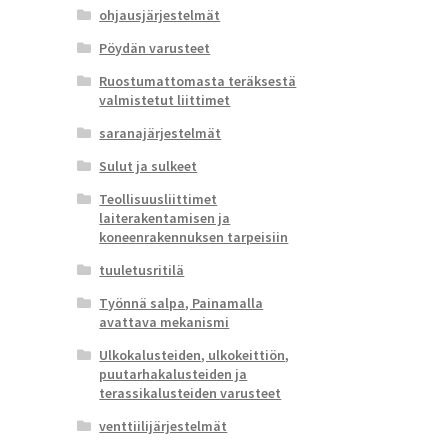
ohjausjärjestelmät
Pöydän varusteet
Ruostumattomasta teräksestä
valmistetut liittimet
saranajärjestelmät
Sulut ja sulkeet
Teollisuusliittimet
laiterakentamisen ja
koneenrakennuksen tarpeisiin
tuuletusritilä
Työnnä salpa, Painamalla
avattava mekanismi
Ulkokalusteiden, ulkokeittiön,
puutarhakalusteiden ja
terassikalusteiden varusteet
venttiilijärjestelmät