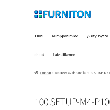
Siirry
Siirry
navigointiin
sisältöön
Tilini
Kumppanimme
yksityisyyttä
ehdot
Laivaliikenne
Etusivu
Tuotteet avainsanalla “100 SETUP-M4-
100 SETUP-M4-P100