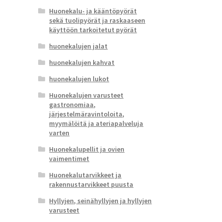
Huonekalu- ja kääntöpyörät
sekä tuolipyörät ja raskaaseen
käyttöön tarkoitetut pyörät
huonekalujen jalat
huonekalujen kahvat
huonekalujen lukot
Huonekalujen varusteet
gastronomiaa,
järjestelmäravintoloita,
myymälöitä ja ateriapalveluja
varten
Huonekalupellit ja ovien
vaimentimet
Huonekalutarvikkeet ja
rakennustarvikkeet puusta
Hyllyjen, seinähyllyjen ja hyllyjen
varusteet