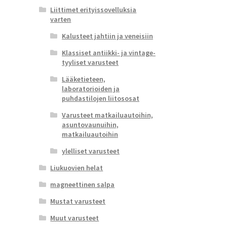
Liittimet erityissovelluksia
varten
Kalusteet jahtiin ja veneisiin
Klassiset antiikki- ja vintage-
tyyliset varusteet
Lääketieteen,
laboratorioiden ja
puhdastilojen liitososat
Varusteet matkailuautoihin,
asuntovaunuihin,
matkailuautoihin
ylelliset varusteet
Liukuovien helat
magneettinen salpa
Mustat varusteet
Muut varusteet