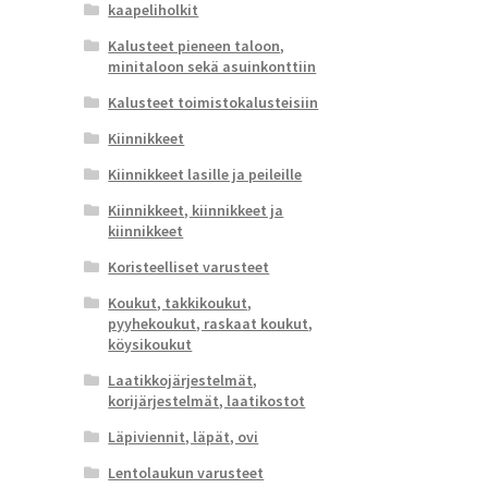
kaapeliholkit
Kalusteet pieneen taloon,
minitaloon sekä asuinkonttiin
Kalusteet toimistokalusteisiin
Kiinnikkeet
Kiinnikkeet lasille ja peileille
Kiinnikkeet, kiinnikkeet ja
kiinnikkeet
Koristeelliset varusteet
Koukut, takkikoukut,
pyyhekoukut, raskaat koukut,
köysikoukut
Laatikkojärjestelmät,
korijärjestelmät, laatikostot
Läpiviennit, läpät, ovi
Lentolaukun varusteet