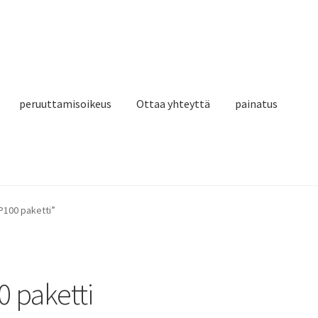
peruuttamisoikeus
Ottaa yhteyttä
painatus
P100 paketti”
 paketti