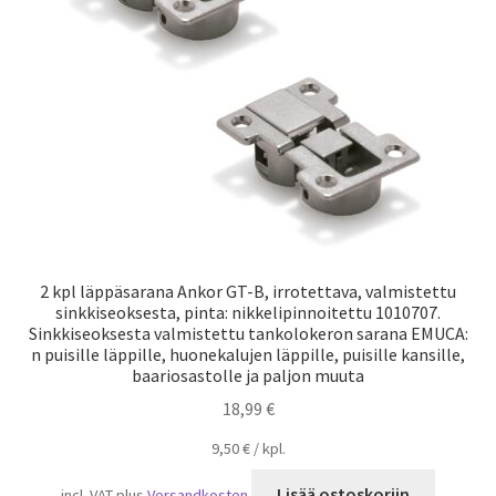
Laivaliikenne
2 kpl läppäsarana Ankor GT-B, irrotettava, valmistettu
sinkkiseoksesta, pinta: nikkelipinnoitettu 1010707.
Sinkkiseoksesta valmistettu tankolokeron sarana EMUCA:
n puisille läppille, huonekalujen läppille, puisille kansille,
baariosastolle ja paljon muuta
18,99
€
9,50
€
/
kpl.
Lisää ostoskoriin
incl. VAT
plus
Versandkosten