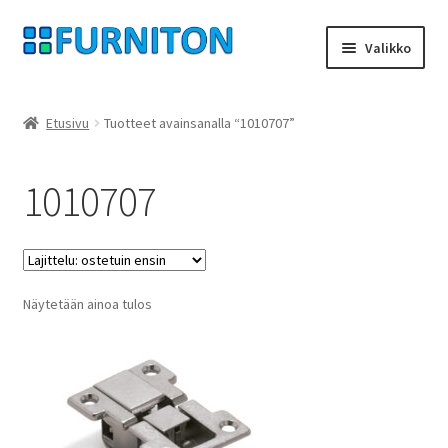
Siirry
Siirry
Valikko
navigointiin
sisältöön
Tilini
Etusivu
Tuotteet avainsanalla “1010707”
Kumppanimme
1010707
yksityisyyttä
peruuttamisoikeus
Näytetään ainoa tulos
Ottaa yhteyttä
painatus
ehdot