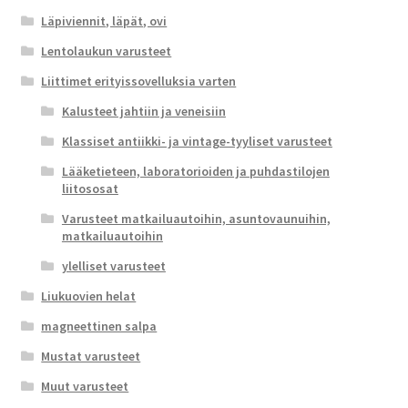
Läpiviennit, läpät, ovi
Lentolaukun varusteet
Liittimet erityissovelluksia varten
Kalusteet jahtiin ja veneisiin
Klassiset antiikki- ja vintage-tyyliset varusteet
Lääketieteen, laboratorioiden ja puhdastilojen
liitososat
Varusteet matkailuautoihin, asuntovaunuihin,
matkailuautoihin
ylelliset varusteet
Liukuovien helat
magneettinen salpa
Mustat varusteet
Muut varusteet