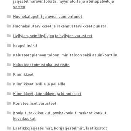
järjestelmäravintoloita, myymälöitä ja ateriapalveluja
varten
Huonekalupellit ja ovien vaimentimet
Huonekalutarvikkeet ja rakennustarvikkeet puusta
Hyllyjen, seinähyllyjen ja hyllyjen varusteet
kaapeliholkit
Kalusteet pieneen taloon, minitaloon sekä asuinkonttiin
Kalusteet toimistokalusteisiin
Kiinnikkeet
Kiinnikkeet lasille ja peileille
Kiinnikkeet, kiinnikkeet ja kiinnikkeet
Koristeelliset varusteet
Koukut, takkikoukut, pyyhekoukut, raskaat koukut,
köysikoukut
Laatikkojärjestelmät, korijärjestelmät, laatikostot