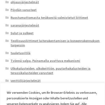
ohjausjärjestelmät
Pöydän varusteet
Ruostumattomasta teräksestä valmistetut liittimet
saranajärjestelmät
Sulut ja sulkeet
Teollisuusliittimet laiterakentamisen ja koneenrakennuksen
tarpeisiin
tuuletusritilä
Työnnä salpa, Painamalla avattava mekanismi
Ulkokalusteiden, ulkokeittiön, puutarhakalusteiden ja
terassikalusteiden varusteet
venttiilijärjestelmät
Wir verwenden Cookies, um Ihr Browser-Erlebnis zu verbessern,
personalisierte Anzeigen oder Inhalte bereitzustellen und
unseren Datenverkehr zu analysieren. Indem Sie auf „Alle