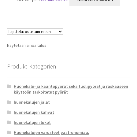
Näytetään ainoa tulos
Produkt-Kategorien
Huonekalu- ja kääntöpyörät sekä tuolipyörät ja raskaaseen
käyttöön tarkoitetut pyörät
huonekalujen jalat
huonekalujen kahvat
huonekalujen lukot
Huonekalujen varusteet gastronomiaa,