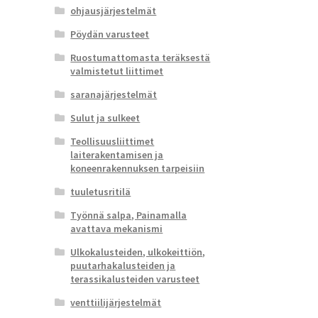
ohjausjärjestelmät
Pöydän varusteet
Ruostumattomasta teräksestä
valmistetut liittimet
saranajärjestelmät
Sulut ja sulkeet
Teollisuusliittimet
laiterakentamisen ja
koneenrakennuksen tarpeisiin
tuuletusritilä
Työnnä salpa, Painamalla
avattava mekanismi
Ulkokalusteiden, ulkokeittiön,
puutarhakalusteiden ja
terassikalusteiden varusteet
venttiilijärjestelmät