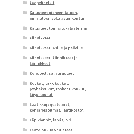
kaapeliholkit
Kalusteet pieneen taloon,
minitaloon sekä asuinkonttiin
Kalusteet toimistokalusteisiin
Kiinnikkeet
Kiinnikkeet lasille ja peileille
Kiinnikkeet, kiinnikkeet ja
kiinnikkeet
Koristeelliset varusteet
Koukut, takkikoukut,
pyyhekoukut, raskaat koukut,
köysikoukut
Laatikkojärjestelmät,
korijärjestelmät, laatikostot
Läpiviennit, läpät, ovi
Lentolaukun varusteet