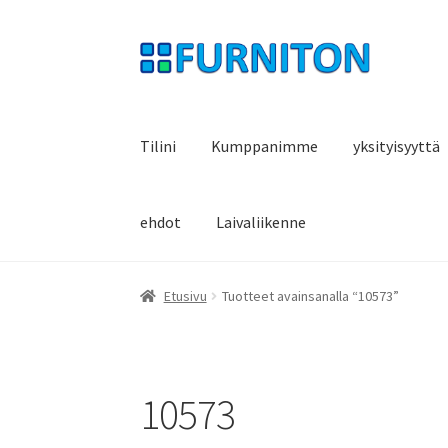
Siirry
Siirry
navigointiin
sisältöön
Tilini
Kumppanimme
yksityisyyttä
ehdot
Laivaliikenne
Etusivu
Tuotteet avainsanalla “10573”
10573