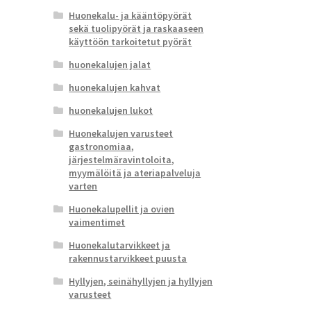
Huonekalu- ja kääntöpyörät
sekä tuolipyörät ja raskaaseen
käyttöön tarkoitetut pyörät
huonekalujen jalat
huonekalujen kahvat
huonekalujen lukot
Huonekalujen varusteet
gastronomiaa,
järjestelmäravintoloita,
myymälöitä ja ateriapalveluja
varten
Huonekalupellit ja ovien
vaimentimet
Huonekalutarvikkeet ja
rakennustarvikkeet puusta
Hyllyjen, seinähyllyjen ja hyllyjen
varusteet