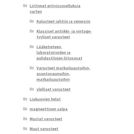
Liittimet erityissovelluksia
varten
Kalusteet jahtiin ja veneisiin
Klassiset antiikki- ja vintage-
tyyliset varusteet
Lääketieteen,
laboratorioiden ja
puhdastilojen liitososat
Varusteet matkailuautoihin,
asuntovaunuihin,
matkailuautoihin
ylelliset varusteet
Liukuovien helat
magneettinen salpa
Mustat varusteet
Muut varusteet