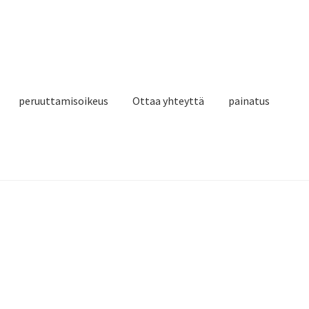
peruuttamisoikeus
Ottaa yhteyttä
painatus