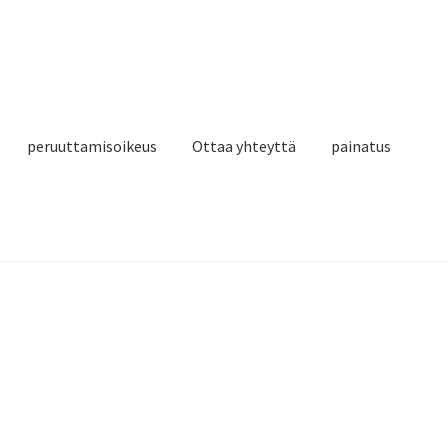
peruuttamisoikeus
Ottaa yhteyttä
painatus