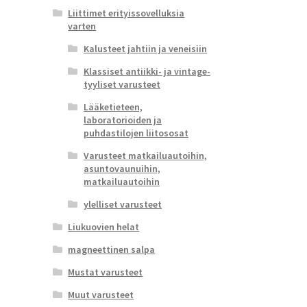
Liittimet erityissovelluksia
varten
Kalusteet jahtiin ja veneisiin
Klassiset antiikki- ja vintage-
tyyliset varusteet
Lääketieteen,
laboratorioiden ja
puhdastilojen liitososat
Varusteet matkailuautoihin,
asuntovaunuihin,
matkailuautoihin
ylelliset varusteet
Liukuovien helat
magneettinen salpa
Mustat varusteet
Muut varusteet