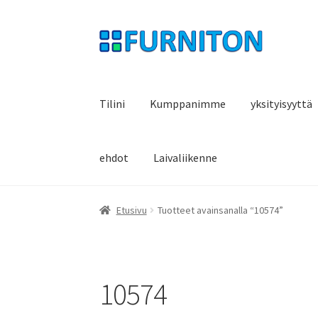
Siirry
Siirry
navigointiin
sisältöön
Tilini
Kumppanimme
yksityisyyttä
ehdot
Laivaliikenne
Etusivu
Tuotteet avainsanalla “10574”
10574