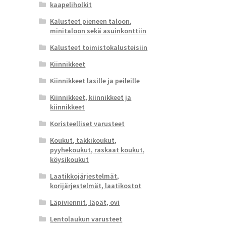
kaapeliholkit
Kalusteet pieneen taloon,
minitaloon sekä asuinkonttiin
Kalusteet toimistokalusteisiin
Kiinnikkeet
Kiinnikkeet lasille ja peileille
Kiinnikkeet, kiinnikkeet ja
kiinnikkeet
Koristeelliset varusteet
Koukut, takkikoukut,
pyyhekoukut, raskaat koukut,
köysikoukut
Laatikkojärjestelmät,
korijärjestelmät, laatikostot
Läpiviennit, läpät, ovi
Lentolaukun varusteet