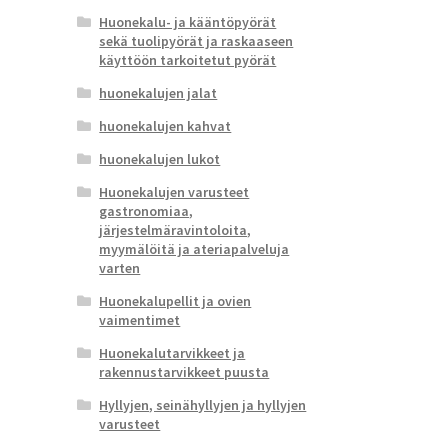
Huonekalu- ja kääntöpyörät
sekä tuolipyörät ja raskaaseen
käyttöön tarkoitetut pyörät
huonekalujen jalat
huonekalujen kahvat
huonekalujen lukot
Huonekalujen varusteet
gastronomiaa,
järjestelmäravintoloita,
myymälöitä ja ateriapalveluja
varten
Huonekalupellit ja ovien
vaimentimet
Huonekalutarvikkeet ja
rakennustarvikkeet puusta
Hyllyjen, seinähyllyjen ja hyllyjen
varusteet