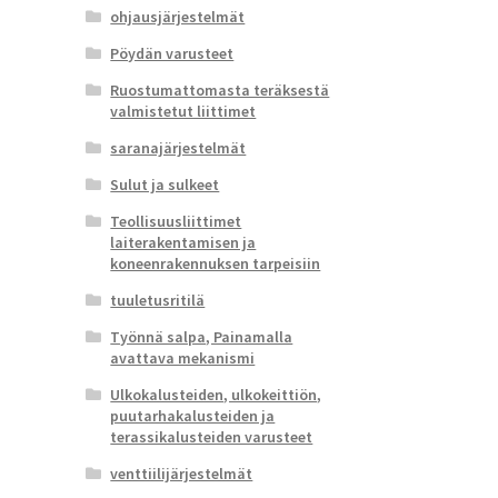
ohjausjärjestelmät
Pöydän varusteet
Ruostumattomasta teräksestä
valmistetut liittimet
saranajärjestelmät
Sulut ja sulkeet
Teollisuusliittimet
laiterakentamisen ja
koneenrakennuksen tarpeisiin
tuuletusritilä
Työnnä salpa, Painamalla
avattava mekanismi
Ulkokalusteiden, ulkokeittiön,
puutarhakalusteiden ja
terassikalusteiden varusteet
venttiilijärjestelmät