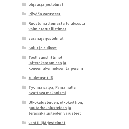
ohjausjärjestelmät
Pöydän varusteet
Ruostumattomasta teräksestä
valmistetut liittimet
saranajärjestelmät
Sulut ja sulkeet
Teollisuusliittimet
laiterakentamisen ja
koneenrakennuksen tarpeisiin
tuuletusritilä
Työnnä salpa, Painamalla
avattava mekanismi
Ulkokalusteiden, ulkokeittiön,
puutarhakalusteiden ja
terassikalusteiden varusteet
venttiilijärjestelmät