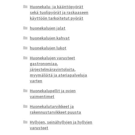
Huonekalu- ja kääntöpyörät
sekä tuolipyörät ja raskaaseen
käyttöön tarkoitetut pyörät
huonekalujen jalat
huonekalujen kahvat
huonekalujen lukot
Huonekalujen varusteet
gastronomiaa,
järjestelmäravintoloita,
myymälöitä ja ateriapalveluja
varten
Huonekalupellit ja ovien
vaimentimet
Huonekalutarvikkeet ja
rakennustarvikkeet puusta
Hyllyjen, seinähyllyjen ja hyllyjen
varusteet