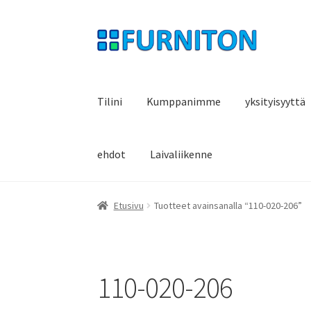
Siirry
Siirry
navigointiin
sisältöön
Tilini
Kumppanimme
yksityisyyttä
ehdot
Laivaliikenne
Etusivu
Tuotteet avainsanalla “110-020-206”
110-020-206