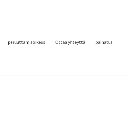
peruuttamisoikeus
Ottaa yhteyttä
painatus