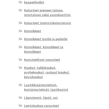
kaapeliholkit
Kalusteet pieneen taloon,
minitaloon sekä asuinkonttiin
Kalusteet toimistokalusteisiin
Kiinnikkeet
Kiinnikkeet lasille ja peileille
Kiinnikkeet, kiinnikkeet ja
kiinnikkeet
Koristeelliset varusteet
Koukut, takkikoukut,
pyyhekoukut, raskaat koukut,
köysikoukut
Laatikkojärjestelmät,
korijärjestelmät, laatikostot
Läpiviennit, läpät, ovi
Lentolaukun varusteet