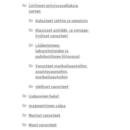
Liittimet erityissovelluksia
varten
Kalusteet jahtiin ja veneisiin
Klassiset antiikki- ja vintage-
tyyliset varusteet
Lääketieteen,
laboratorioiden ja
puhdastilojen liitososat
Varusteet matkailuautoihin,
asuntovaunuihin,
matkailuautoihin
ylelliset varusteet
Liukuovien helat
magneettinen salpa
Mustat varusteet
Muut varusteet