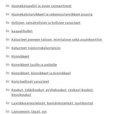
Huonekalupellit ja ovien vaimentimet
Huonekalutarvikkeet ja rakennustarvikkeet puusta
Hyllyjen, seinähyllyjen ja hyllyjen varusteet
kaapeliholkit
Kalusteet pieneen taloon, minitaloon sekä asuinkonttiin
Kalusteet toimistokalusteisiin
Kiinnikkeet
Kiinnikkeet lasille ja peileille
Kiinnikkeet, kiinnikkeet ja kiinnikkeet
Koristeelliset varusteet
Koukut, takkikoukut, pyyhekoukut, raskaat koukut,
köysikoukut
Laatikkojärjestelmät, korijärjestelmät, laatikostot
Läpiviennit, läpät, ovi