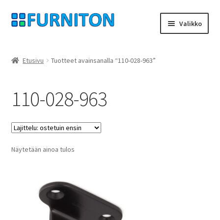
Siirry
Siirry
Valikko
navigointiin
sisältöön
Tilini
Etusivu
Tuotteet avainsanalla “110-028-963”
Kumppanimme
110-028-963
yksityisyyttä
peruuttamisoikeus
Näytetään ainoa tulos
Ottaa yhteyttä
painatus
ehdot