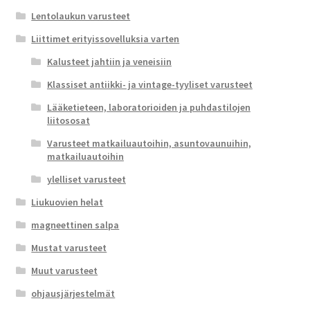
Lentolaukun varusteet
Liittimet erityissovelluksia varten
Kalusteet jahtiin ja veneisiin
Klassiset antiikki- ja vintage-tyyliset varusteet
Lääketieteen, laboratorioiden ja puhdastilojen
liitososat
Varusteet matkailuautoihin, asuntovaunuihin,
matkailuautoihin
ylelliset varusteet
Liukuovien helat
magneettinen salpa
Mustat varusteet
Muut varusteet
ohjausjärjestelmät