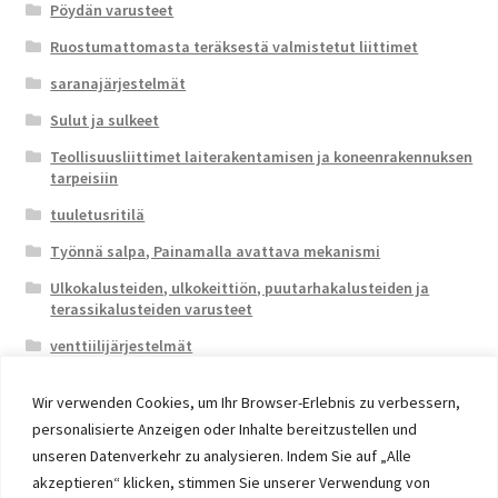
Pöydän varusteet
Ruostumattomasta teräksestä valmistetut liittimet
saranajärjestelmät
Sulut ja sulkeet
Teollisuusliittimet laiterakentamisen ja koneenrakennuksen
tarpeisiin
tuuletusritilä
Työnnä salpa, Painamalla avattava mekanismi
Ulkokalusteiden, ulkokeittiön, puutarhakalusteiden ja
terassikalusteiden varusteet
venttiilijärjestelmät
Wir verwenden Cookies, um Ihr Browser-Erlebnis zu verbessern,
personalisierte Anzeigen oder Inhalte bereitzustellen und
unseren Datenverkehr zu analysieren. Indem Sie auf „Alle
akzeptieren“ klicken, stimmen Sie unserer Verwendung von