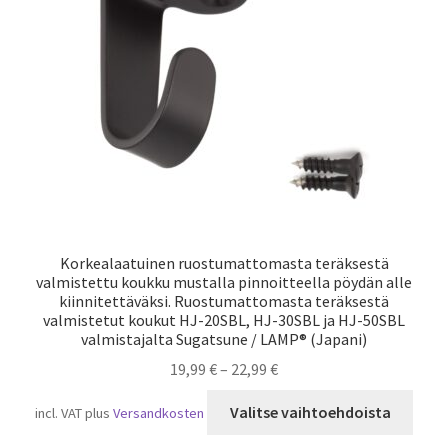
Laivaliikenne
Korkealaatuinen ruostumattomasta teräksestä
valmistettu koukku mustalla pinnoitteella pöydän alle
kiinnitettäväksi. Ruostumattomasta teräksestä
valmistetut koukut HJ-20SBL, HJ-30SBL ja HJ-50SBL
valmistajalta Sugatsune / LAMP® (Japani)
19,99
€
–
22,99
€
Tällä
Valitse vaihtoehdoista
incl. VAT
plus
Versandkosten
tuot