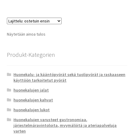
on
usea
muun
Voit
tehd
Näytetään ainoa tulos
valin
tuot
sivull
Produkt-Kategorien
Huonekalu- ja kääntöpyörät sekä tuolipyörät ja raskaaseen
käyttöön tarkoitetut pyörät
huonekalujen jalat
huonekalujen kahvat
huonekalujen lukot
Huonekalujen varusteet gastronomiaa,
järjestelmäravintoloita, myymälöitä ja ateriapalveluja
varten