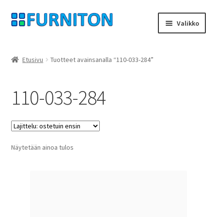
Siirry
Siirry
Valikko
navigointiin
sisältöön
Tilini
Etusivu
Tuotteet avainsanalla “110-033-284”
Kumppanimme
110-033-284
yksityisyyttä
peruuttamisoikeus
Näytetään ainoa tulos
Ottaa yhteyttä
painatus
ehdot