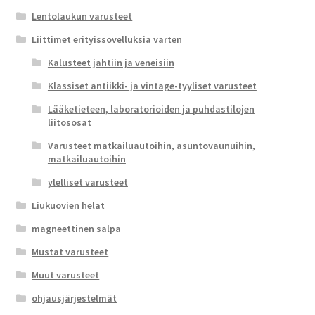
Lentolaukun varusteet
Liittimet erityissovelluksia varten
Kalusteet jahtiin ja veneisiin
Klassiset antiikki- ja vintage-tyyliset varusteet
Lääketieteen, laboratorioiden ja puhdastilojen
liitososat
Varusteet matkailuautoihin, asuntovaunuihin,
matkailuautoihin
ylelliset varusteet
Liukuovien helat
magneettinen salpa
Mustat varusteet
Muut varusteet
ohjausjärjestelmät