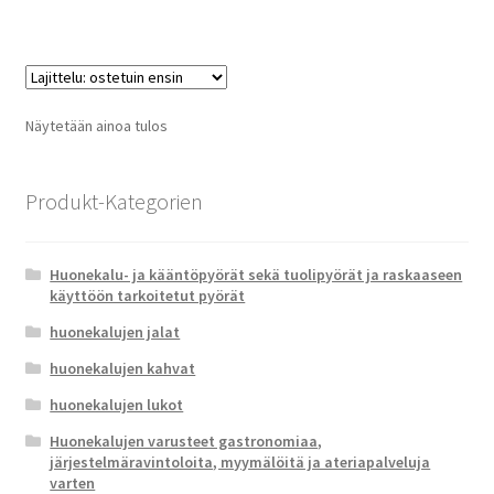
Näytetään ainoa tulos
Produkt-Kategorien
Huonekalu- ja kääntöpyörät sekä tuolipyörät ja raskaaseen
käyttöön tarkoitetut pyörät
huonekalujen jalat
huonekalujen kahvat
huonekalujen lukot
Huonekalujen varusteet gastronomiaa,
järjestelmäravintoloita, myymälöitä ja ateriapalveluja
varten