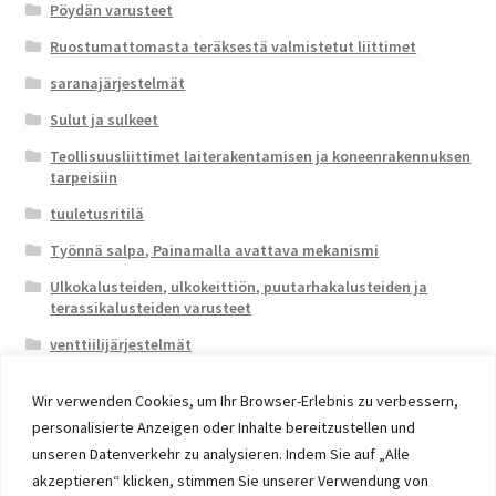
Pöydän varusteet
Ruostumattomasta teräksestä valmistetut liittimet
saranajärjestelmät
Sulut ja sulkeet
Teollisuusliittimet laiterakentamisen ja koneenrakennuksen
tarpeisiin
tuuletusritilä
Työnnä salpa, Painamalla avattava mekanismi
Ulkokalusteiden, ulkokeittiön, puutarhakalusteiden ja
terassikalusteiden varusteet
venttiilijärjestelmät
Wir verwenden Cookies, um Ihr Browser-Erlebnis zu verbessern,
personalisierte Anzeigen oder Inhalte bereitzustellen und
unseren Datenverkehr zu analysieren. Indem Sie auf „Alle
akzeptieren“ klicken, stimmen Sie unserer Verwendung von