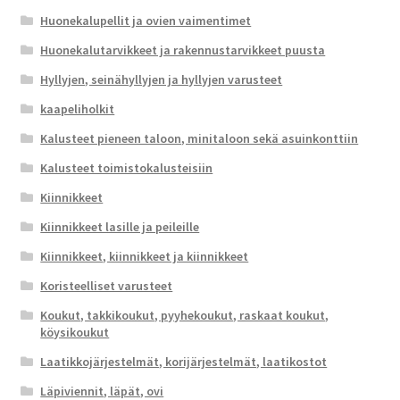
Huonekalupellit ja ovien vaimentimet
Huonekalutarvikkeet ja rakennustarvikkeet puusta
Hyllyjen, seinähyllyjen ja hyllyjen varusteet
kaapeliholkit
Kalusteet pieneen taloon, minitaloon sekä asuinkonttiin
Kalusteet toimistokalusteisiin
Kiinnikkeet
Kiinnikkeet lasille ja peileille
Kiinnikkeet, kiinnikkeet ja kiinnikkeet
Koristeelliset varusteet
Koukut, takkikoukut, pyyhekoukut, raskaat koukut,
köysikoukut
Laatikkojärjestelmät, korijärjestelmät, laatikostot
Läpiviennit, läpät, ovi