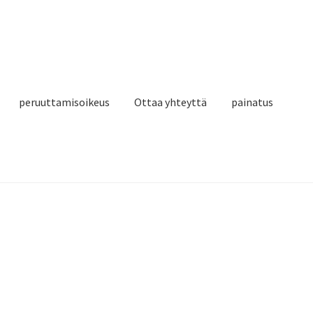
peruuttamisoikeus
Ottaa yhteyttä
painatus