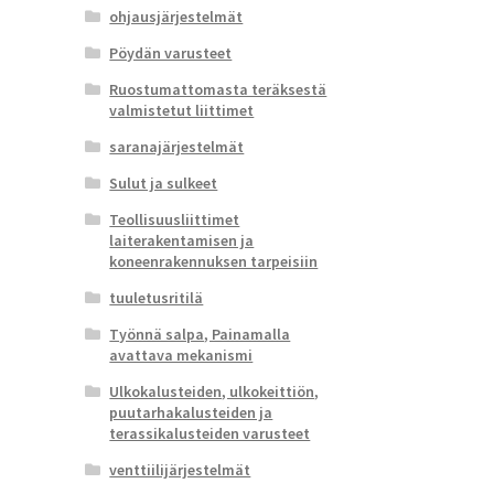
ohjausjärjestelmät
Pöydän varusteet
Ruostumattomasta teräksestä
valmistetut liittimet
saranajärjestelmät
Sulut ja sulkeet
Teollisuusliittimet
laiterakentamisen ja
koneenrakennuksen tarpeisiin
tuuletusritilä
Työnnä salpa, Painamalla
avattava mekanismi
Ulkokalusteiden, ulkokeittiön,
puutarhakalusteiden ja
terassikalusteiden varusteet
venttiilijärjestelmät