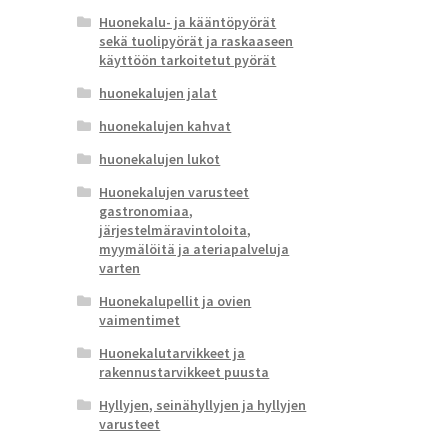
Huonekalu- ja kääntöpyörät
sekä tuolipyörät ja raskaaseen
käyttöön tarkoitetut pyörät
huonekalujen jalat
huonekalujen kahvat
huonekalujen lukot
Huonekalujen varusteet
gastronomiaa,
järjestelmäravintoloita,
myymälöitä ja ateriapalveluja
varten
Huonekalupellit ja ovien
vaimentimet
Huonekalutarvikkeet ja
rakennustarvikkeet puusta
Hyllyjen, seinähyllyjen ja hyllyjen
varusteet