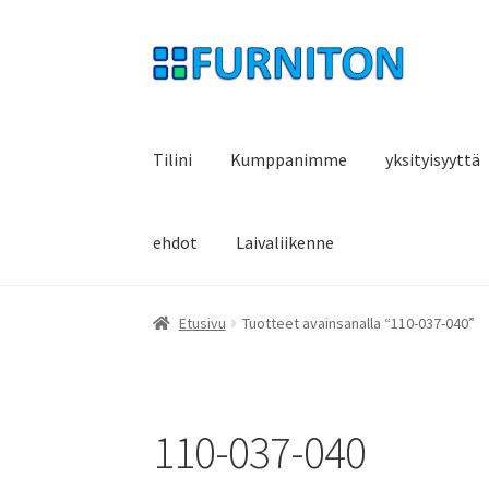
Siirry
Siirry
navigointiin
sisältöön
Tilini
Kumppanimme
yksityisyyttä
ehdot
Laivaliikenne
Etusivu
Tuotteet avainsanalla “110-037-040”
110-037-040