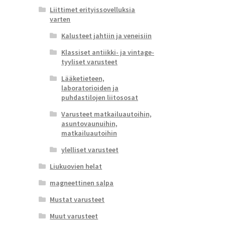
Liittimet erityissovelluksia
varten
Kalusteet jahtiin ja veneisiin
Klassiset antiikki- ja vintage-
tyyliset varusteet
Lääketieteen,
laboratorioiden ja
puhdastilojen liitososat
Varusteet matkailuautoihin,
asuntovaunuihin,
matkailuautoihin
ylelliset varusteet
Liukuovien helat
magneettinen salpa
Mustat varusteet
Muut varusteet