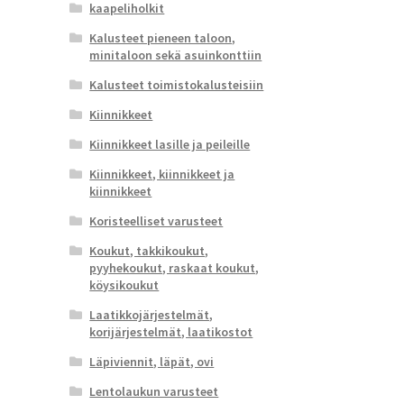
kaapeliholkit
Kalusteet pieneen taloon,
minitaloon sekä asuinkonttiin
Kalusteet toimistokalusteisiin
Kiinnikkeet
Kiinnikkeet lasille ja peileille
Kiinnikkeet, kiinnikkeet ja
kiinnikkeet
Koristeelliset varusteet
Koukut, takkikoukut,
pyyhekoukut, raskaat koukut,
köysikoukut
Laatikkojärjestelmät,
korijärjestelmät, laatikostot
Läpiviennit, läpät, ovi
Lentolaukun varusteet