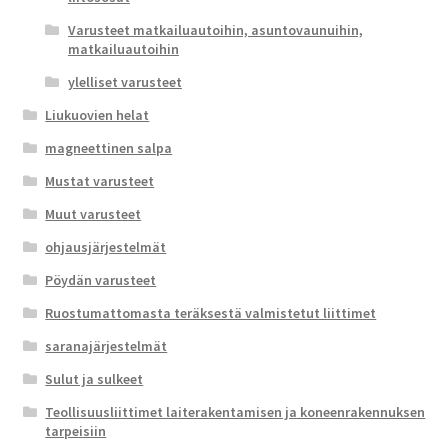
Varusteet matkailuautoihin, asuntovaunuihin,
matkailuautoihin
ylelliset varusteet
Liukuovien helat
magneettinen salpa
Mustat varusteet
Muut varusteet
ohjausjärjestelmät
Pöydän varusteet
Ruostumattomasta teräksestä valmistetut liittimet
saranajärjestelmät
Sulut ja sulkeet
Teollisuusliittimet laiterakentamisen ja koneenrakennuksen
tarpeisiin