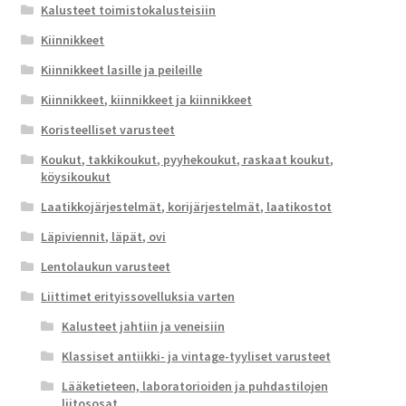
Kalusteet toimistokalusteisiin
Kiinnikkeet
Kiinnikkeet lasille ja peileille
Kiinnikkeet, kiinnikkeet ja kiinnikkeet
Koristeelliset varusteet
Koukut, takkikoukut, pyyhekoukut, raskaat koukut,
köysikoukut
Laatikkojärjestelmät, korijärjestelmät, laatikostot
Läpiviennit, läpät, ovi
Lentolaukun varusteet
Liittimet erityissovelluksia varten
Kalusteet jahtiin ja veneisiin
Klassiset antiikki- ja vintage-tyyliset varusteet
Lääketieteen, laboratorioiden ja puhdastilojen
liitososat