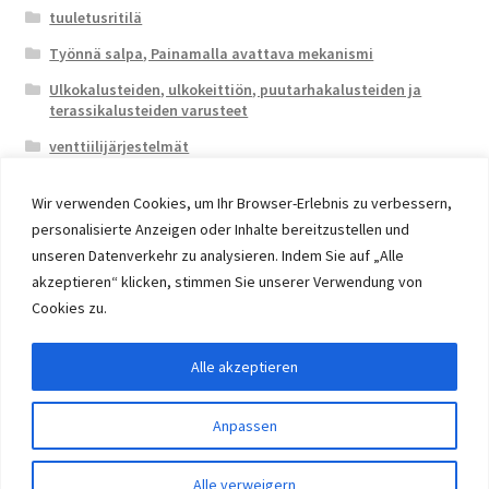
tuuletusritilä
Työnnä salpa, Painamalla avattava mekanismi
Ulkokalusteiden, ulkokeittiön, puutarhakalusteiden ja
terassikalusteiden varusteet
venttiilijärjestelmät
Wir verwenden Cookies, um Ihr Browser-Erlebnis zu verbessern,
personalisierte Anzeigen oder Inhalte bereitzustellen und
unseren Datenverkehr zu analysieren. Indem Sie auf „Alle
akzeptieren“ klicken, stimmen Sie unserer Verwendung von
© 2026 Eruon Trade UG, Germany, member of the ERUON
Cookies zu.
Group. High quality Furniture Fittings and Components
Alle akzeptieren
Withdraw from contract
Anpassen
0
Alle verweigern