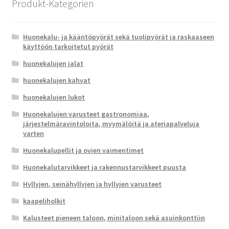
Produkt-Kategorien
Huonekalu- ja kääntöpyörät sekä tuolipyörät ja raskaaseen
käyttöön tarkoitetut pyörät
huonekalujen jalat
huonekalujen kahvat
huonekalujen lukot
Huonekalujen varusteet gastronomiaa,
järjestelmäravintoloita, myymälöitä ja ateriapalveluja
varten
Huonekalupellit ja ovien vaimentimet
Huonekalutarvikkeet ja rakennustarvikkeet puusta
Hyllyjen, seinähyllyjen ja hyllyjen varusteet
kaapeliholkit
Kalusteet pieneen taloon, minitaloon sekä asuinkonttiin