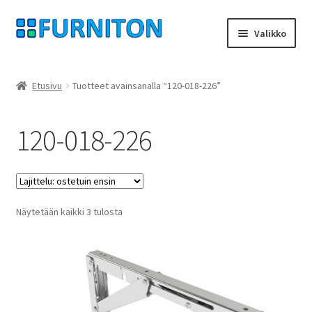
Siirry
Siirry
Valikko
navigointiin
sisältöön
Tilini
Etusivu
Tuotteet avainsanalla “120-018-226”
Kumppanimme
120-018-226
yksityisyyttä
peruuttamisoikeus
Suosituimmat
Näytetään kaikki 3 tulosta
Ottaa yhteyttä
ensin
painatus
ehdot