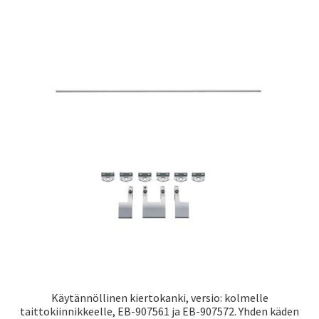
on
usea
muun
Voit
tehd
valin
tuot
sivull
Käytännöllinen kiertokanki, versio: kolmelle
taittokiinnikkeelle, EB-907561 ja EB-907572. Yhden käden