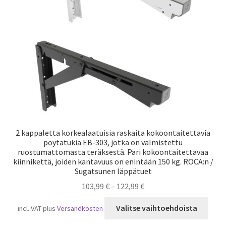
Laivaliikenne
2 kappaletta korkealaatuisia raskaita kokoontaitettavia
pöytätukia EB-303, jotka on valmistettu
ruostumattomasta teräksestä. Pari kokoontaitettavaa
kiinnikettä, joiden kantavuus on enintään 150 kg. ROCA:n /
Sugatsunen läppätuet
103,99
€
–
122,99
€
Tällä
Valitse vaihtoehdoista
incl. VAT
plus
Versandkosten
tuot