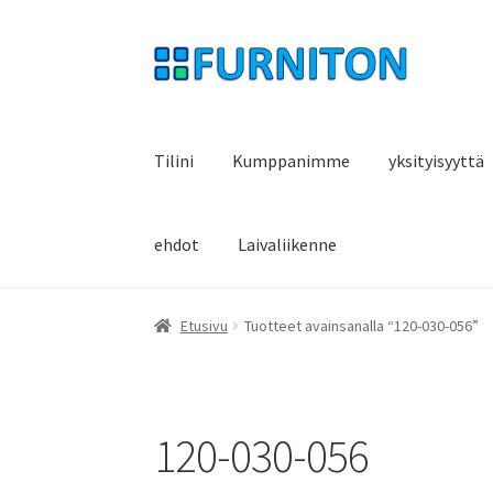
Siirry
Siirry
navigointiin
sisältöön
Tilini
Kumppanimme
yksityisyyttä
ehdot
Laivaliikenne
Etusivu
Tuotteet avainsanalla “120-030-056”
120-030-056