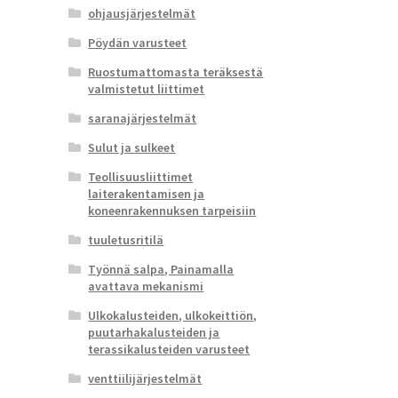
ohjausjärjestelmät
Pöydän varusteet
Ruostumattomasta teräksestä
valmistetut liittimet
saranajärjestelmät
Sulut ja sulkeet
Teollisuusliittimet
laiterakentamisen ja
koneenrakennuksen tarpeisiin
tuuletusritilä
Työnnä salpa, Painamalla
avattava mekanismi
Ulkokalusteiden, ulkokeittiön,
puutarhakalusteiden ja
terassikalusteiden varusteet
venttiilijärjestelmät