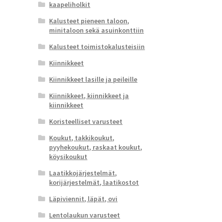
kaapeliholkit
Kalusteet pieneen taloon,
minitaloon sekä asuinkonttiin
Kalusteet toimistokalusteisiin
Kiinnikkeet
Kiinnikkeet lasille ja peileille
Kiinnikkeet, kiinnikkeet ja
kiinnikkeet
Koristeelliset varusteet
Koukut, takkikoukut,
pyyhekoukut, raskaat koukut,
köysikoukut
Laatikkojärjestelmät,
korijärjestelmät, laatikostot
Läpiviennit, läpät, ovi
Lentolaukun varusteet