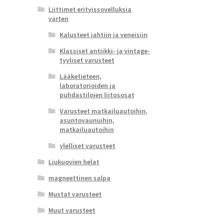
Liittimet erityissovelluksia
varten
Kalusteet jahtiin ja veneisiin
Klassiset antiikki- ja vintage-
tyyliset varusteet
Lääketieteen,
laboratorioiden ja
puhdastilojen liitososat
Varusteet matkailuautoihin,
asuntovaunuihin,
matkailuautoihin
ylelliset varusteet
Liukuovien helat
magneettinen salpa
Mustat varusteet
Muut varusteet