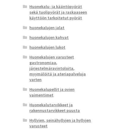
Huonekalu- ja kääntöpyörät
sekä tuolipyörät ja raskaaseen
käyttöön tarkoitetut pyörät
huonekalujen jalat
huonekalujen kahvat
huonekalujen lukot
Huonekalujen varusteet
gastronomiaa,
järjestelmäravintoloita,
myymälöitä ja ateriapalveluja
varten
Huonekalupellit ja ovien
vaimentimet
Huonekalutarvikkeet ja
rakennustarvikkeet puusta
Hyllyjen, seinähyllyjen ja hyllyjen
varusteet