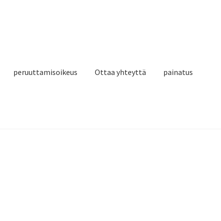
peruuttamisoikeus
Ottaa yhteyttä
painatus