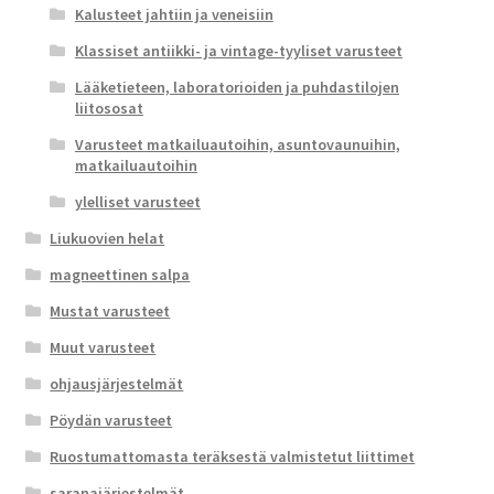
Kalusteet jahtiin ja veneisiin
Klassiset antiikki- ja vintage-tyyliset varusteet
Lääketieteen, laboratorioiden ja puhdastilojen
liitososat
Varusteet matkailuautoihin, asuntovaunuihin,
matkailuautoihin
ylelliset varusteet
Liukuovien helat
magneettinen salpa
Mustat varusteet
Muut varusteet
ohjausjärjestelmät
Pöydän varusteet
Ruostumattomasta teräksestä valmistetut liittimet
saranajärjestelmät