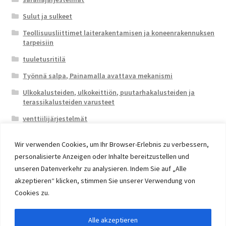
Sulut ja sulkeet
Teollisuusliittimet laiterakentamisen ja koneenrakennuksen
tarpeisiin
tuuletusritilä
Työnnä salpa, Painamalla avattava mekanismi
Ulkokalusteiden, ulkokeittiön, puutarhakalusteiden ja
terassikalusteiden varusteet
venttiilijärjestelmät
Wir verwenden Cookies, um Ihr Browser-Erlebnis zu verbessern,
personalisierte Anzeigen oder Inhalte bereitzustellen und
unseren Datenverkehr zu analysieren. Indem Sie auf „Alle
akzeptieren“ klicken, stimmen Sie unserer Verwendung von
© 2026 Eruon Trade UG, Germany, member of the ERUON
Cookies zu.
Group. High quality Furniture Fittings and Components
Alle akzeptieren