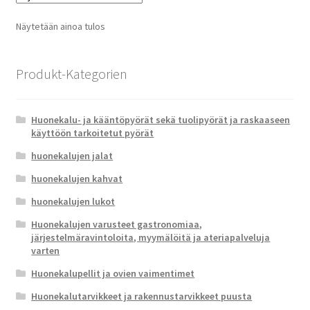
Näytetään ainoa tulos
Produkt-Kategorien
Huonekalu- ja kääntöpyörät sekä tuolipyörät ja raskaaseen
käyttöön tarkoitetut pyörät
huonekalujen jalat
huonekalujen kahvat
huonekalujen lukot
Huonekalujen varusteet gastronomiaa,
järjestelmäravintoloita, myymälöitä ja ateriapalveluja
varten
Huonekalupellit ja ovien vaimentimet
Huonekalutarvikkeet ja rakennustarvikkeet puusta