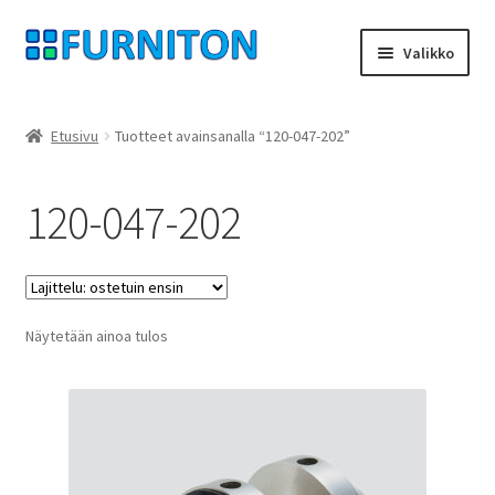
Siirry
Siirry
Valikko
navigointiin
sisältöön
Tilini
Etusivu
Tuotteet avainsanalla “120-047-202”
Kumppanimme
120-047-202
yksityisyyttä
peruuttamisoikeus
Näytetään ainoa tulos
Ottaa yhteyttä
painatus
ehdot