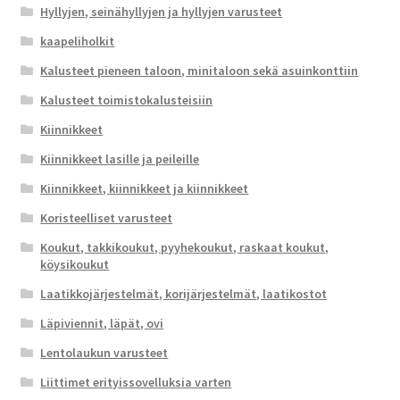
Hyllyjen, seinähyllyjen ja hyllyjen varusteet
kaapeliholkit
Kalusteet pieneen taloon, minitaloon sekä asuinkonttiin
Kalusteet toimistokalusteisiin
Kiinnikkeet
Kiinnikkeet lasille ja peileille
Kiinnikkeet, kiinnikkeet ja kiinnikkeet
Koristeelliset varusteet
Koukut, takkikoukut, pyyhekoukut, raskaat koukut,
köysikoukut
Laatikkojärjestelmät, korijärjestelmät, laatikostot
Läpiviennit, läpät, ovi
Lentolaukun varusteet
Liittimet erityissovelluksia varten