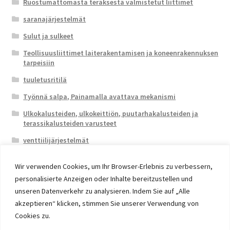
Ruostumattomasta teräksestä valmistetut liittimet
saranajärjestelmät
Sulut ja sulkeet
Teollisuusliittimet laiterakentamisen ja koneenrakennuksen
tarpeisiin
tuuletusritilä
Työnnä salpa, Painamalla avattava mekanismi
Ulkokalusteiden, ulkokeittiön, puutarhakalusteiden ja
terassikalusteiden varusteet
venttiilijärjestelmät
Wir verwenden Cookies, um Ihr Browser-Erlebnis zu verbessern,
personalisierte Anzeigen oder Inhalte bereitzustellen und
unseren Datenverkehr zu analysieren. Indem Sie auf „Alle
akzeptieren“ klicken, stimmen Sie unserer Verwendung von
© 2026 Eruon Trade UG, Germany, member of the ERUON
Cookies zu.
Group. High quality Furniture Fittings and Components