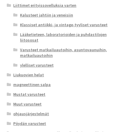
Liittimet erityissovelluksia varten
Kalusteet jahtiin ja veneisiin
Klassiset antiikki- ja vintage-tyyliset varusteet
Lääketieteen, laboratorioiden ja puhdastilojen
liitososat
Varusteet matkailuautoihin, asuntovaunuihin,
matkailuautoihin
ylelliset varusteet
Liukuovien helat
magneettinen salpa
Mustat varusteet
Muut varusteet
ohjausjärjestelmät
Pöydän varusteet