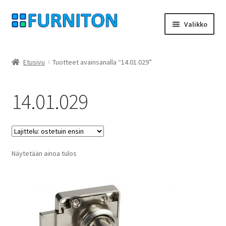
Siirry
Siirry
Valikko
navigointiin
sisältöön
Tilini
Etusivu
Tuotteet avainsanalla “14.01.029”
Kumppanimme
14.01.029
yksityisyyttä
peruuttamisoikeus
Näytetään ainoa tulos
Ottaa yhteyttä
painatus
ehdot