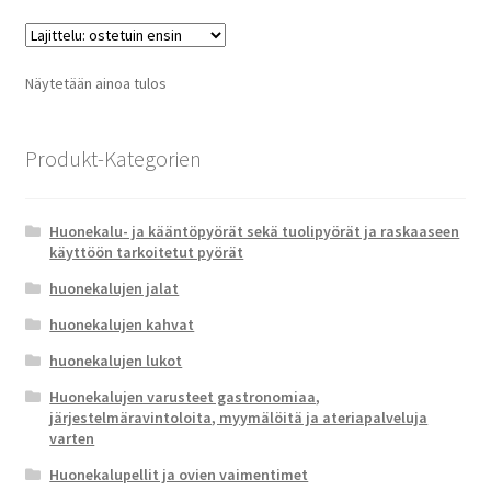
muun
Voit
tehd
Näytetään ainoa tulos
valin
tuot
sivull
Produkt-Kategorien
Huonekalu- ja kääntöpyörät sekä tuolipyörät ja raskaaseen
käyttöön tarkoitetut pyörät
huonekalujen jalat
huonekalujen kahvat
huonekalujen lukot
Huonekalujen varusteet gastronomiaa,
järjestelmäravintoloita, myymälöitä ja ateriapalveluja
varten
Huonekalupellit ja ovien vaimentimet