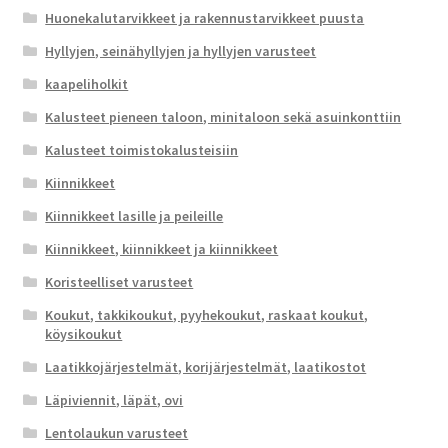
Huonekalutarvikkeet ja rakennustarvikkeet puusta
Hyllyjen, seinähyllyjen ja hyllyjen varusteet
kaapeliholkit
Kalusteet pieneen taloon, minitaloon sekä asuinkonttiin
Kalusteet toimistokalusteisiin
Kiinnikkeet
Kiinnikkeet lasille ja peileille
Kiinnikkeet, kiinnikkeet ja kiinnikkeet
Koristeelliset varusteet
Koukut, takkikoukut, pyyhekoukut, raskaat koukut,
köysikoukut
Laatikkojärjestelmät, korijärjestelmät, laatikostot
Läpiviennit, läpät, ovi
Lentolaukun varusteet