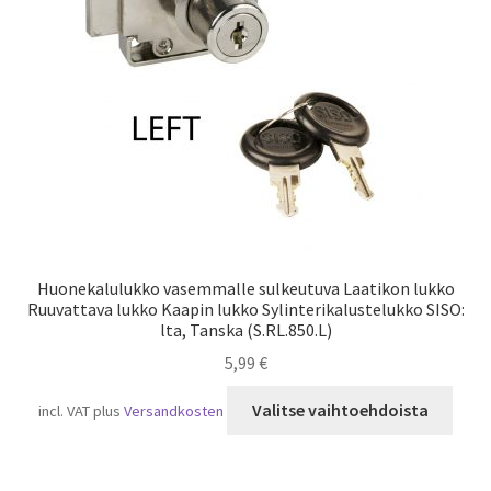
Laivaliikenne
Huonekalulukko vasemmalle sulkeutuva Laatikon lukko
Ruuvattava lukko Kaapin lukko Sylinterikalustelukko SISO:
lta, Tanska (S.RL.850.L)
5,99
€
Tällä
Valitse vaihtoehdoista
incl. VAT
plus
Versandkosten
tuot
on
usea