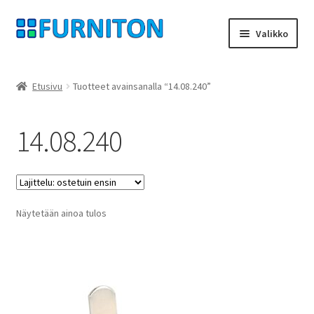
Siirry
Siirry
Valikko
navigointiin
sisältöön
Tilini
Etusivu
Tuotteet avainsanalla “14.08.240”
Kumppanimme
14.08.240
yksityisyyttä
peruuttamisoikeus
Näytetään ainoa tulos
Ottaa yhteyttä
painatus
ehdot