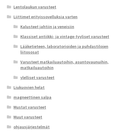
Lentolaukun varusteet
Liittimet erityissovelluksia varten
Kalusteet jahtiin ja veneisiin
Klassiset antiikki- ja vintage-tyyliset varusteet
Lääketieteen, laboratorioiden ja puhdastilojen
liitososat
Varusteet matkailuautoihin, asuntovaunuihin,
matkailuautoihin
ylelliset varusteet
Liukuovien helat
magneettinen salpa
Mustat varusteet
Muut varusteet
ohjausjärjestelmät