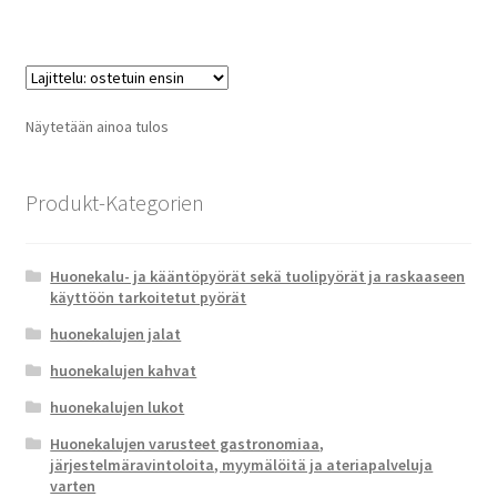
Näytetään ainoa tulos
Produkt-Kategorien
Huonekalu- ja kääntöpyörät sekä tuolipyörät ja raskaaseen
käyttöön tarkoitetut pyörät
huonekalujen jalat
huonekalujen kahvat
huonekalujen lukot
Huonekalujen varusteet gastronomiaa,
järjestelmäravintoloita, myymälöitä ja ateriapalveluja
varten