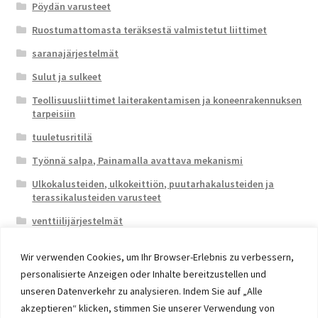
Pöydän varusteet
Ruostumattomasta teräksestä valmistetut liittimet
saranajärjestelmät
Sulut ja sulkeet
Teollisuusliittimet laiterakentamisen ja koneenrakennuksen
tarpeisiin
tuuletusritilä
Työnnä salpa, Painamalla avattava mekanismi
Ulkokalusteiden, ulkokeittiön, puutarhakalusteiden ja
terassikalusteiden varusteet
venttiilijärjestelmät
Wir verwenden Cookies, um Ihr Browser-Erlebnis zu verbessern,
personalisierte Anzeigen oder Inhalte bereitzustellen und
unseren Datenverkehr zu analysieren. Indem Sie auf „Alle
akzeptieren“ klicken, stimmen Sie unserer Verwendung von