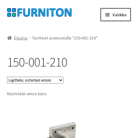
Siirry
Siirry
Valikko
navigointiin
sisältöön
Tilini
Etusivu
Tuotteet avainsanalla “150-001-210”
Kumppanimme
150-001-210
yksityisyyttä
peruuttamisoikeus
Näytetään ainoa tulos
Ottaa yhteyttä
painatus
ehdot