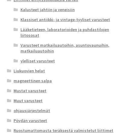
Kalusteet jahtiin ja veneisiin
Klassiset antiikki- ja vintage-tyyliset varusteet
Lääketieteen, laboratorioiden ja puhdastilojen
liitososat
Varusteet matkailuautoihin, asuntovaunuihin,
matkailuautoihin
ylelliset varusteet
Liukuovien helat
magneettinen salpa
Mustat varusteet
Muut varusteet
ohjausjärjestelmät
Pöydän varusteet
Ruostumattomasta teräksestä valmistetut liittimet