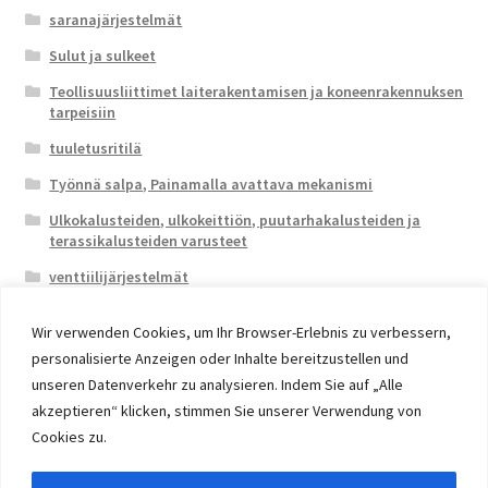
saranajärjestelmät
Sulut ja sulkeet
Teollisuusliittimet laiterakentamisen ja koneenrakennuksen
tarpeisiin
tuuletusritilä
Työnnä salpa, Painamalla avattava mekanismi
Ulkokalusteiden, ulkokeittiön, puutarhakalusteiden ja
terassikalusteiden varusteet
venttiilijärjestelmät
Wir verwenden Cookies, um Ihr Browser-Erlebnis zu verbessern,
personalisierte Anzeigen oder Inhalte bereitzustellen und
unseren Datenverkehr zu analysieren. Indem Sie auf „Alle
akzeptieren“ klicken, stimmen Sie unserer Verwendung von
© 2026 Eruon Trade UG, Germany, member of the ERUON
Cookies zu.
Group. High quality Furniture Fittings and Components