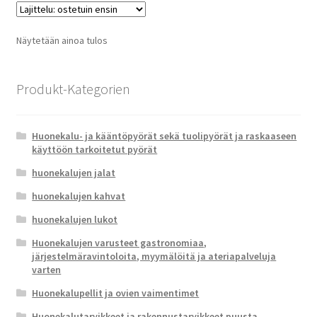
Näytetään ainoa tulos
Produkt-Kategorien
Huonekalu- ja kääntöpyörät sekä tuolipyörät ja raskaaseen
käyttöön tarkoitetut pyörät
huonekalujen jalat
huonekalujen kahvat
huonekalujen lukot
Huonekalujen varusteet gastronomiaa,
järjestelmäravintoloita, myymälöitä ja ateriapalveluja
varten
Huonekalupellit ja ovien vaimentimet
Huonekalutarvikkeet ja rakennustarvikkeet puusta