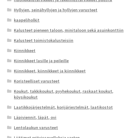
Hyllyjen, seinähyllyjen ja hyllyjen varusteet
kaapeliholkit
Kalusteet pieneen taloon, minitaloon sekä asuinkonttiin
Kalusteet toimistokalusteisiin
Kiinnikkeet
Kiinnikkeet lasille ja peileille
Kiinnikkeet, kiinnikkeet ja kiinnikkeet
Koristeelliset varusteet
Koukut, takkikoukut, pyyhekoukut, raskaat koukut,
köysikoukut
Laatikkojärjestelmät, korijärjestelmät, laatikostot
Läpiviennit, läpät, ovi
Lentolaukun varusteet
Liittimet erityissovelluksia varten