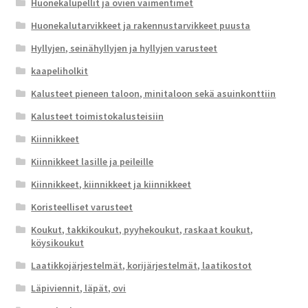
Huonekalupellit ja ovien vaimentimet
Huonekalutarvikkeet ja rakennustarvikkeet puusta
Hyllyjen, seinähyllyjen ja hyllyjen varusteet
kaapeliholkit
Kalusteet pieneen taloon, minitaloon sekä asuinkonttiin
Kalusteet toimistokalusteisiin
Kiinnikkeet
Kiinnikkeet lasille ja peileille
Kiinnikkeet, kiinnikkeet ja kiinnikkeet
Koristeelliset varusteet
Koukut, takkikoukut, pyyhekoukut, raskaat koukut,
köysikoukut
Laatikkojärjestelmät, korijärjestelmät, laatikostot
Läpiviennit, läpät, ovi