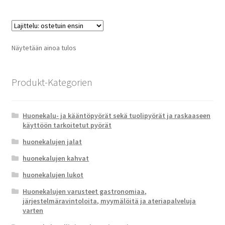
usea
muun
Voit
tehd
Näytetään ainoa tulos
valin
tuot
sivull
Produkt-Kategorien
Huonekalu- ja kääntöpyörät sekä tuolipyörät ja raskaaseen
käyttöön tarkoitetut pyörät
huonekalujen jalat
huonekalujen kahvat
huonekalujen lukot
Huonekalujen varusteet gastronomiaa,
järjestelmäravintoloita, myymälöitä ja ateriapalveluja
varten