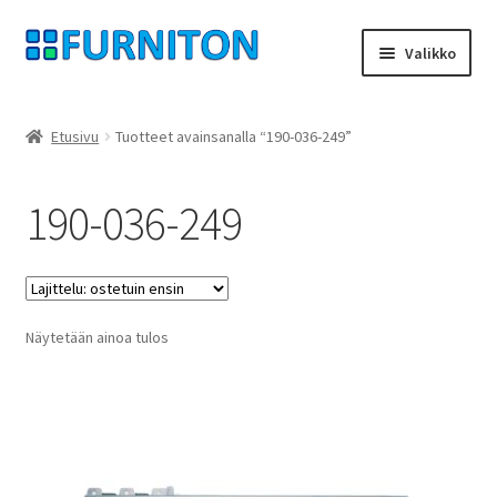
Siirry
Siirry
Valikko
navigointiin
sisältöön
Tilini
Etusivu
Tuotteet avainsanalla “190-036-249”
Kumppanimme
190-036-249
yksityisyyttä
peruuttamisoikeus
Näytetään ainoa tulos
Ottaa yhteyttä
painatus
ehdot