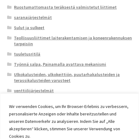
Ruostumattomasta teräksestä valmistetut liittimet
saranajärjestelmät
Sulut ja sulkeet
Teollisuusliittimet laiterakentamisen ja koneenrakennuksen
tarpeisiin
tuuletusritilä
Työnnä salpa, Painamalla avattava mekanismi
Ulkokalusteiden, ulkokeittiön, puutarhakalusteiden ja
terassikalusteiden varusteet
venttiilijärjestelmät
Wir verwenden Cookies, um Ihr Browser-Erlebnis zu verbessern,
personalisierte Anzeigen oder Inhalte bereitzustellen und
unseren Datenverkehr zu analysieren. Indem Sie auf „Alle
akzeptieren“ klicken, stimmen Sie unserer Verwendung von
© 2026 Eruon Trade UG, Germany, member of the ERUON
Cookies zu.