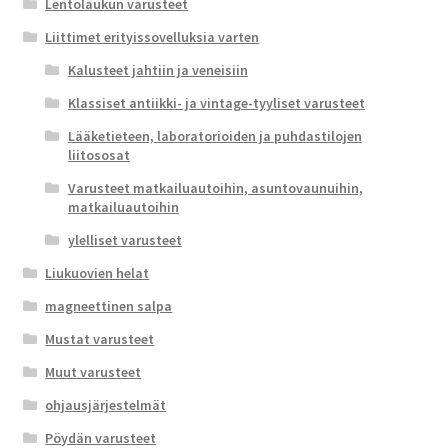
Lentolaukun varusteet
Liittimet erityissovelluksia varten
Kalusteet jahtiin ja veneisiin
Klassiset antiikki- ja vintage-tyyliset varusteet
Lääketieteen, laboratorioiden ja puhdastilojen
liitososat
Varusteet matkailuautoihin, asuntovaunuihin,
matkailuautoihin
ylelliset varusteet
Liukuovien helat
magneettinen salpa
Mustat varusteet
Muut varusteet
ohjausjärjestelmät
Pöydän varusteet