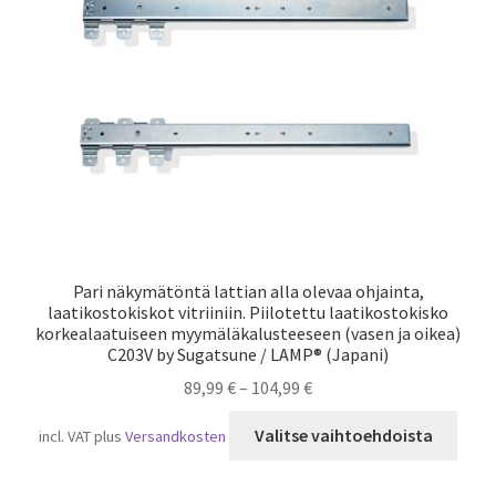
Laivaliikenne
Pari näkymätöntä lattian alla olevaa ohjainta,
laatikostokiskot vitriiniin. Piilotettu laatikostokisko
korkealaatuiseen myymäläkalusteeseen (vasen ja oikea)
C203V by Sugatsune / LAMP® (Japani)
89,99
€
–
104,99
€
Tällä
Valitse vaihtoehdoista
incl. VAT
plus
Versandkosten
tuot
on