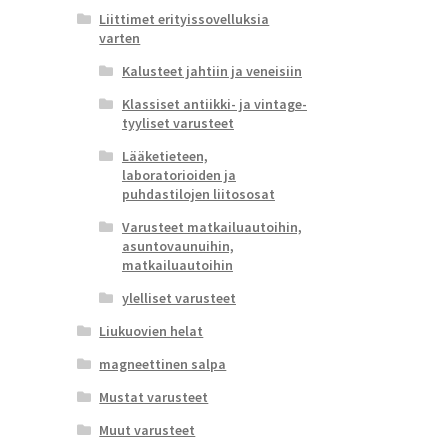
Liittimet erityissovelluksia
varten
Kalusteet jahtiin ja veneisiin
Klassiset antiikki- ja vintage-
tyyliset varusteet
Lääketieteen,
laboratorioiden ja
puhdastilojen liitososat
Varusteet matkailuautoihin,
asuntovaunuihin,
matkailuautoihin
ylelliset varusteet
Liukuovien helat
magneettinen salpa
Mustat varusteet
Muut varusteet