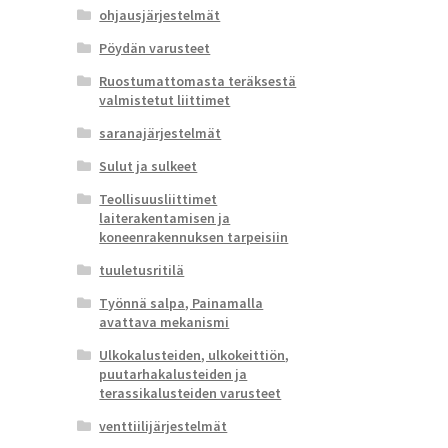
ohjausjärjestelmät
Pöydän varusteet
Ruostumattomasta teräksestä
valmistetut liittimet
saranajärjestelmät
Sulut ja sulkeet
Teollisuusliittimet
laiterakentamisen ja
koneenrakennuksen tarpeisiin
tuuletusritilä
Työnnä salpa, Painamalla
avattava mekanismi
Ulkokalusteiden, ulkokeittiön,
puutarhakalusteiden ja
terassikalusteiden varusteet
venttiilijärjestelmät