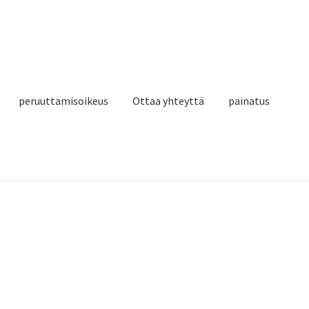
peruuttamisoikeus
Ottaa yhteyttä
painatus