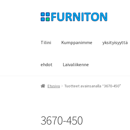
Siirry
Siirry
navigointiin
sisältöön
Tilini
Kumppanimme
yksityisyyttä
ehdot
Laivaliikenne
Etusivu
Tuotteet avainsanalla “3670-450”
3670-450