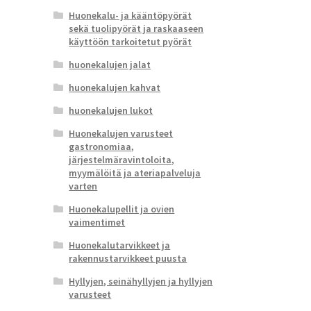
Huonekalu- ja kääntöpyörät
sekä tuolipyörät ja raskaaseen
käyttöön tarkoitetut pyörät
huonekalujen jalat
huonekalujen kahvat
huonekalujen lukot
Huonekalujen varusteet
gastronomiaa,
järjestelmäravintoloita,
myymälöitä ja ateriapalveluja
varten
Huonekalupellit ja ovien
vaimentimet
Huonekalutarvikkeet ja
rakennustarvikkeet puusta
Hyllyjen, seinähyllyjen ja hyllyjen
varusteet