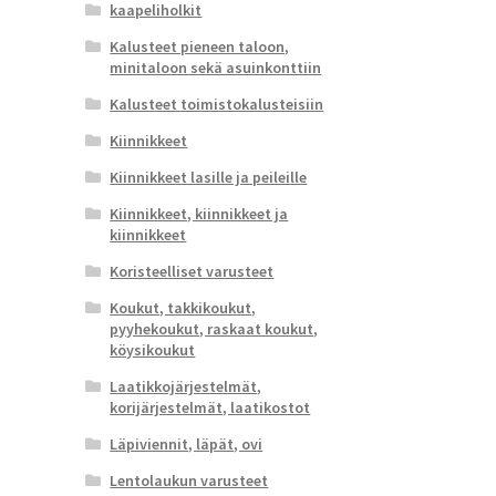
kaapeliholkit
Kalusteet pieneen taloon,
minitaloon sekä asuinkonttiin
Kalusteet toimistokalusteisiin
Kiinnikkeet
Kiinnikkeet lasille ja peileille
Kiinnikkeet, kiinnikkeet ja
kiinnikkeet
Koristeelliset varusteet
Koukut, takkikoukut,
pyyhekoukut, raskaat koukut,
köysikoukut
Laatikkojärjestelmät,
korijärjestelmät, laatikostot
Läpiviennit, läpät, ovi
Lentolaukun varusteet