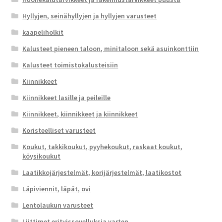
Hyllyjen, seinähyllyjen ja hyllyjen varusteet
kaapeliholkit
Kalusteet pieneen taloon, minitaloon sekä asuinkonttiin
Kalusteet toimistokalusteisiin
Kiinnikkeet
Kiinnikkeet lasille ja peileille
Kiinnikkeet, kiinnikkeet ja kiinnikkeet
Koristeelliset varusteet
Koukut, takkikoukut, pyyhekoukut, raskaat koukut,
köysikoukut
Laatikkojärjestelmät, korijärjestelmät, laatikostot
Läpiviennit, läpät, ovi
Lentolaukun varusteet
Liittimet erityissovelluksia varten