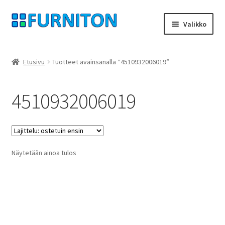
Siirry
Siirry
Valikko
navigointiin
sisältöön
Tilini
Etusivu
Tuotteet avainsanalla “4510932006019”
Kumppanimme
4510932006019
yksityisyyttä
peruuttamisoikeus
Näytetään ainoa tulos
Ottaa yhteyttä
painatus
ehdot