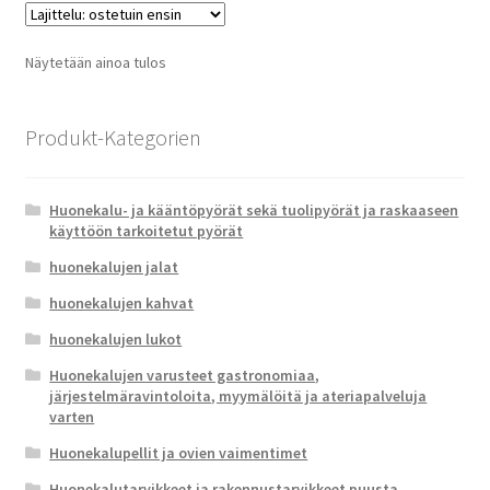
Näytetään ainoa tulos
Produkt-Kategorien
Huonekalu- ja kääntöpyörät sekä tuolipyörät ja raskaaseen
käyttöön tarkoitetut pyörät
huonekalujen jalat
huonekalujen kahvat
huonekalujen lukot
Huonekalujen varusteet gastronomiaa,
järjestelmäravintoloita, myymälöitä ja ateriapalveluja
varten
Huonekalupellit ja ovien vaimentimet
Huonekalutarvikkeet ja rakennustarvikkeet puusta