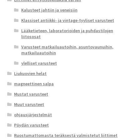
Kalusteet jahtiin ja veneisiin
Klassiset antiikki- ja vintage-tyyliset varusteet
Lääketieteen, laboratorioiden ja puhdastilojen
liitososat
Varusteet matkailuautoihin, asuntovaunuihin,
matkailuautoihin
ylelliset varusteet
Liukuovien helat
magneettinen salpa
Mustat varusteet
Muut varusteet
ohjausjärjestelmät
Pöydän varusteet
Ruostumattomasta teräksestä valmistetut liittimet