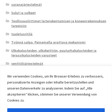
saranajärjestelmät
Sulut ja sulkeet
Teollisuusliittimet laiterakentamisen ja koneenrakennuksen
tarpeisiin
tuuletusritilä
Työnnä salpa, Painamalla avattava mekanismi
Ulkokalusteiden, ulkokeittiön, puutarhakalusteiden ja
terassikalusteiden varusteet
venttiilijärjestelmät
Wir verwenden Cookies, um Ihr Browser-Erlebnis zu verbessern,
personalisierte Anzeigen oder Inhalte bereitzustellen und
unseren Datenverkehr zu analysieren. Indem Sie auf „Alle
akzeptieren“ klicken, stimmen Sie unserer Verwendung von
© 2026 Eruon Trade UG, Germany, member of the ERUON
Cookies zu.
Group. High quality Furniture Fittings and Components