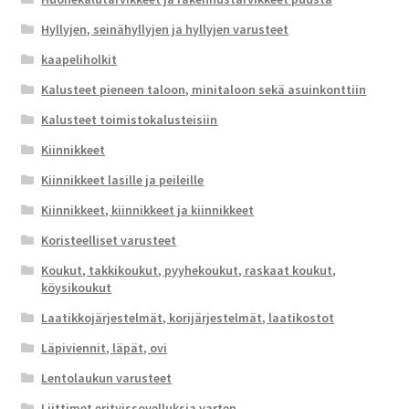
Hyllyjen, seinähyllyjen ja hyllyjen varusteet
kaapeliholkit
Kalusteet pieneen taloon, minitaloon sekä asuinkonttiin
Kalusteet toimistokalusteisiin
Kiinnikkeet
Kiinnikkeet lasille ja peileille
Kiinnikkeet, kiinnikkeet ja kiinnikkeet
Koristeelliset varusteet
Koukut, takkikoukut, pyyhekoukut, raskaat koukut,
köysikoukut
Laatikkojärjestelmät, korijärjestelmät, laatikostot
Läpiviennit, läpät, ovi
Lentolaukun varusteet
Liittimet erityissovelluksia varten