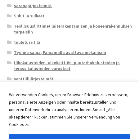
saranajärjestelmät
Sulut ja sulkeet
Teollisuusliittimet laiterakentamisen ja koneenrakennuksen
tarpeisiin
tuuletusritilä
Työnnä salpa, Painamalla avattava mekanismi
Ulkokalusteiden, ulkokeittiön, puutarhakalusteiden ja
terassikalusteiden varusteet
venttiilijärjestelmät
Wir verwenden Cookies, um Ihr Browser-Erlebnis zu verbessern,
personalisierte Anzeigen oder Inhalte bereitzustellen und
unseren Datenverkehr zu analysieren. Indem Sie auf „Alle
akzeptieren“ klicken, stimmen Sie unserer Verwendung von
© 2026 Eruon Trade UG, Germany, member of the ERUON
Cookies zu.
Group. High quality Furniture Fittings and Components