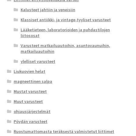
Kalusteet jahtiin ja veneisiin
Klassiset antiikki- ja vintage-tyyliset varusteet
Lääketieteen, laboratorioiden ja puhdastilojen
liitososat
Varusteet matkailuautoihin, asuntovaunuihin,
matkailuautoihin
ylelliset varusteet
Liukuovien helat
magneettinen salpa
Mustat varusteet
Muut varusteet
ohjausjärjestelmät
Pöydän varusteet
Ruostumattomasta teräksestä valmistetut liittimet