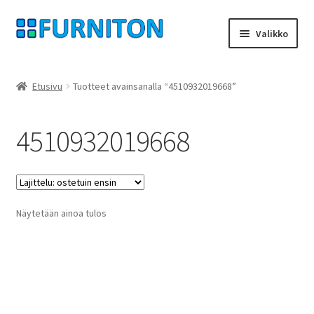
Siirry
Siirry
Valikko
navigointiin
sisältöön
Tilini
Etusivu
Tuotteet avainsanalla “4510932019668”
Kumppanimme
4510932019668
yksityisyyttä
peruuttamisoikeus
Näytetään ainoa tulos
Ottaa yhteyttä
painatus
ehdot