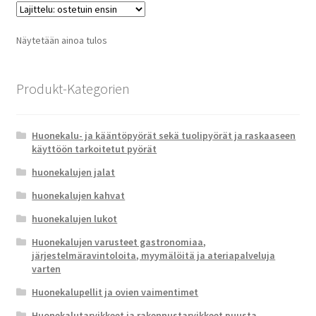
Näytetään ainoa tulos
Produkt-Kategorien
Huonekalu- ja kääntöpyörät sekä tuolipyörät ja raskaaseen
käyttöön tarkoitetut pyörät
huonekalujen jalat
huonekalujen kahvat
huonekalujen lukot
Huonekalujen varusteet gastronomiaa,
järjestelmäravintoloita, myymälöitä ja ateriapalveluja
varten
Huonekalupellit ja ovien vaimentimet
Huonekalutarvikkeet ja rakennustarvikkeet puusta