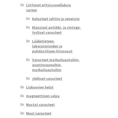
Liittimet erityissovelluksia
varten
Kalusteet jahtiin ja veneisiin
Klassiset antiikki- ja vintage-
tyyliset varusteet
Lääketieteen,
laboratorioiden ja
puhdastilojen liitososat
Varusteet matkailuautoihin,
asuntovaunuihin,
matkailuautoihin
ylelliset varusteet
Liukuovien helat
magneettinen salpa
Mustat varusteet
Muut varusteet