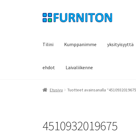
Siirry
Siirry
navigointiin
sisältöön
Tilini
Kumppanimme
yksityisyyttä
ehdot
Laivaliikenne
Etusivu
Tuotteet avainsanalla “451093201967
4510932019675