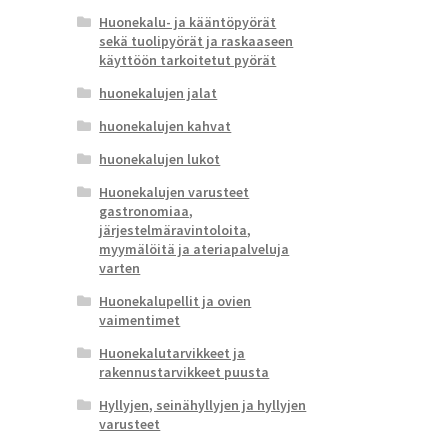
Huonekalu- ja kääntöpyörät
sekä tuolipyörät ja raskaaseen
käyttöön tarkoitetut pyörät
huonekalujen jalat
huonekalujen kahvat
huonekalujen lukot
Huonekalujen varusteet
gastronomiaa,
järjestelmäravintoloita,
myymälöitä ja ateriapalveluja
varten
Huonekalupellit ja ovien
vaimentimet
Huonekalutarvikkeet ja
rakennustarvikkeet puusta
Hyllyjen, seinähyllyjen ja hyllyjen
varusteet