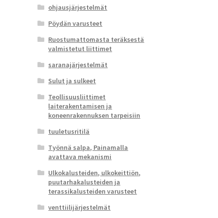
ohjausjärjestelmät
Pöydän varusteet
Ruostumattomasta teräksestä
valmistetut liittimet
saranajärjestelmät
Sulut ja sulkeet
Teollisuusliittimet
laiterakentamisen ja
koneenrakennuksen tarpeisiin
tuuletusritilä
Työnnä salpa, Painamalla
avattava mekanismi
Ulkokalusteiden, ulkokeittiön,
puutarhakalusteiden ja
terassikalusteiden varusteet
venttiilijärjestelmät