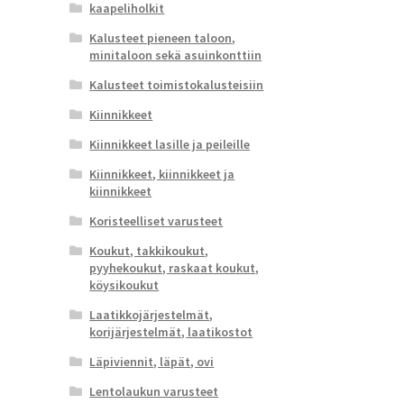
kaapeliholkit
Kalusteet pieneen taloon,
minitaloon sekä asuinkonttiin
Kalusteet toimistokalusteisiin
Kiinnikkeet
Kiinnikkeet lasille ja peileille
Kiinnikkeet, kiinnikkeet ja
kiinnikkeet
Koristeelliset varusteet
Koukut, takkikoukut,
pyyhekoukut, raskaat koukut,
köysikoukut
Laatikkojärjestelmät,
korijärjestelmät, laatikostot
Läpiviennit, läpät, ovi
Lentolaukun varusteet