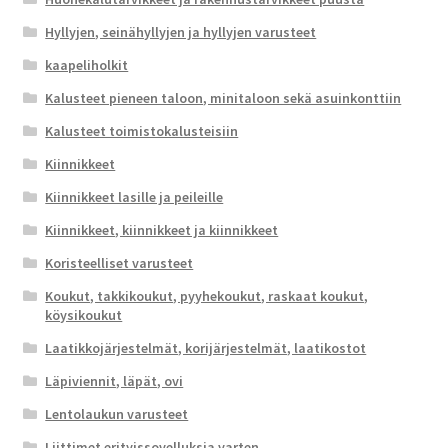
Hyllyjen, seinähyllyjen ja hyllyjen varusteet
kaapeliholkit
Kalusteet pieneen taloon, minitaloon sekä asuinkonttiin
Kalusteet toimistokalusteisiin
Kiinnikkeet
Kiinnikkeet lasille ja peileille
Kiinnikkeet, kiinnikkeet ja kiinnikkeet
Koristeelliset varusteet
Koukut, takkikoukut, pyyhekoukut, raskaat koukut,
köysikoukut
Laatikkojärjestelmät, korijärjestelmät, laatikostot
Läpiviennit, läpät, ovi
Lentolaukun varusteet
Liittimet erityissovelluksia varten