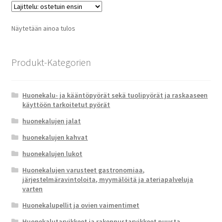
Näytetään ainoa tulos
Produkt-Kategorien
Huonekalu- ja kääntöpyörät sekä tuolipyörät ja raskaaseen
käyttöön tarkoitetut pyörät
huonekalujen jalat
huonekalujen kahvat
huonekalujen lukot
Huonekalujen varusteet gastronomiaa,
järjestelmäravintoloita, myymälöitä ja ateriapalveluja
varten
Huonekalupellit ja ovien vaimentimet
Huonekalutarvikkeet ja rakennustarvikkeet puusta