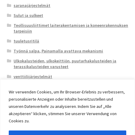
saranajärjestelmät
Sulut ja sulkeet
Teollisuusliittimet laiterakentamisen ja koneenrakennuksen
tarpeisiin
tuuletusritilä
Työnnä salpa, Painamalla avattava mekanismi
Ulkokalusteiden, ulkokeittiön, puutarhakalusteiden ja
terassikalusteiden varusteet
venttiilijärjestelmät
Wir verwenden Cookies, um Ihr Browser-Erlebnis zu verbessern,
personalisierte Anzeigen oder Inhalte bereitzustellen und
unseren Datenverkehr zu analysieren. Indem Sie auf „Alle
akzeptieren“ klicken, stimmen Sie unserer Verwendung von
© 2026 Eruon Trade UG, Germany, member of the ERUON
Cookies zu.
Group. High quality Furniture Fittings and Components