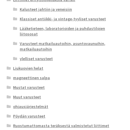
Kalusteet jahtiin ja veneisiin
Klassiset antiikki- ja vintage-tyyliset varusteet
Lääketieteen, laboratorioiden ja puhdastilojen
liitososat
Varusteet matkailuautoihin, asuntovaunuihin,
matkailuautoihin
ylelliset varusteet
Liukuovien helat
magneettinen salpa
Mustat varusteet
Muut varusteet
ohjausjärjestelmät
Pöydän varusteet
Ruostumattomasta teräksestä valmistetut liittimet