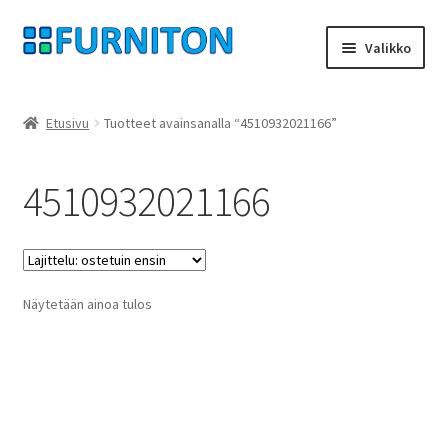
Siirry
Siirry
Valikko
navigointiin
sisältöön
Tilini
Etusivu
Tuotteet avainsanalla “4510932021166”
Kumppanimme
4510932021166
yksityisyyttä
peruuttamisoikeus
Näytetään ainoa tulos
Ottaa yhteyttä
painatus
ehdot