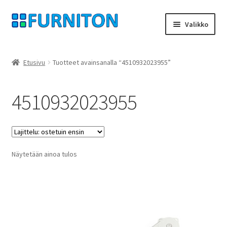
Siirry
Siirry
Valikko
navigointiin
sisältöön
Tilini
Etusivu
Tuotteet avainsanalla “4510932023955”
Kumppanimme
4510932023955
yksityisyyttä
peruuttamisoikeus
Näytetään ainoa tulos
Ottaa yhteyttä
painatus
ehdot