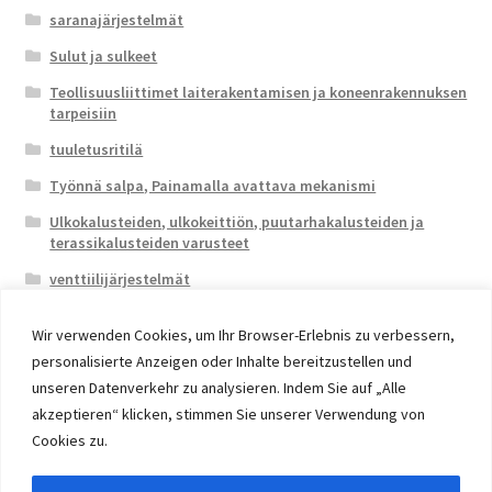
saranajärjestelmät
Sulut ja sulkeet
Teollisuusliittimet laiterakentamisen ja koneenrakennuksen
tarpeisiin
tuuletusritilä
Työnnä salpa, Painamalla avattava mekanismi
Ulkokalusteiden, ulkokeittiön, puutarhakalusteiden ja
terassikalusteiden varusteet
venttiilijärjestelmät
Wir verwenden Cookies, um Ihr Browser-Erlebnis zu verbessern,
personalisierte Anzeigen oder Inhalte bereitzustellen und
unseren Datenverkehr zu analysieren. Indem Sie auf „Alle
akzeptieren“ klicken, stimmen Sie unserer Verwendung von
© 2026 Eruon Trade UG, Germany, member of the ERUON
Cookies zu.
Group. High quality Furniture Fittings and Components