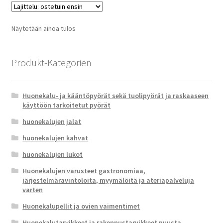
Näytetään ainoa tulos
Produkt-Kategorien
Huonekalu- ja kääntöpyörät sekä tuolipyörät ja raskaaseen
käyttöön tarkoitetut pyörät
huonekalujen jalat
huonekalujen kahvat
huonekalujen lukot
Huonekalujen varusteet gastronomiaa,
järjestelmäravintoloita, myymälöitä ja ateriapalveluja
varten
Huonekalupellit ja ovien vaimentimet
Huonekalutarvikkeet ja rakennustarvikkeet puusta