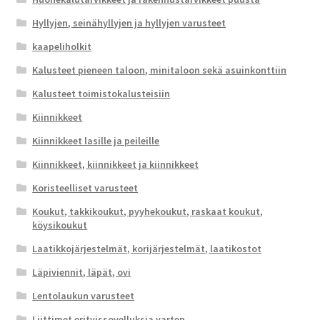
Hyllyjen, seinähyllyjen ja hyllyjen varusteet
kaapeliholkit
Kalusteet pieneen taloon, minitaloon sekä asuinkonttiin
Kalusteet toimistokalusteisiin
Kiinnikkeet
Kiinnikkeet lasille ja peileille
Kiinnikkeet, kiinnikkeet ja kiinnikkeet
Koristeelliset varusteet
Koukut, takkikoukut, pyyhekoukut, raskaat koukut,
köysikoukut
Laatikkojärjestelmät, korijärjestelmät, laatikostot
Läpiviennit, läpät, ovi
Lentolaukun varusteet
Liittimet erityissovelluksia varten