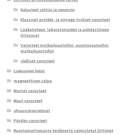
Kalusteet jahtiin ja veneisiin
Klassiset antiikki- ja vintage-tyyliset varusteet
Lääketieteen, laboratorioiden ja puhdastilojen
liitososat
Varusteet matkailuautoihin, asuntovaunuihin,
matkailuautoihin
ylelliset varusteet
Liukuovien helat
magneettinen salpa
Mustat varusteet
Muut varusteet
ohjausjärjestelmät
Pöydän varusteet
Ruostumattomasta teräksestä valmistetut liittimet