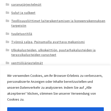
saranajärjestelmät
Sulut ja sulkeet
Teollisuusliittimet laiterakentamisen ja koneenrakennuksen
tarpeisiin
tuuletusritilä
Työnnä salpa, Painamalla avattava mekanismi
Ulkokalusteiden, ulkokeittiön, puutarhakalusteiden ja
terassikalusteiden varusteet
venttiilijärjestelmät
Wir verwenden Cookies, um Ihr Browser-Erlebnis zu verbessern,
personalisierte Anzeigen oder Inhalte bereitzustellen und
unseren Datenverkehr zu analysieren. Indem Sie auf „Alle
akzeptieren“ klicken, stimmen Sie unserer Verwendung von
© 2026 Eruon Trade UG, Germany, member of the ERUON
Cookies zu.
Group. High quality Furniture Fittings and Components