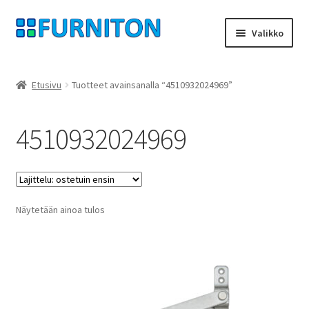
Siirry
Siirry
Valikko
navigointiin
sisältöön
Tilini
Etusivu
Tuotteet avainsanalla “4510932024969”
Kumppanimme
4510932024969
yksityisyyttä
peruuttamisoikeus
Näytetään ainoa tulos
Ottaa yhteyttä
painatus
ehdot