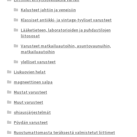
Kalusteet jahtiin ja veneisiin
Klassiset antiikki- ja vintage-tyyliset varusteet
Lääketieteen, laboratorioiden ja puhdastilojen
liitososat
Varusteet matkailuautoihin, asuntovaunuihin,
matkailuautoihin
ylelliset varusteet
Liukuovien helat
magneettinen salpa
Mustat varusteet
Muut varusteet
ohjausjärjestelmät
Pöydän varusteet
Ruostumattomasta teräksestä valmistetut liittimet