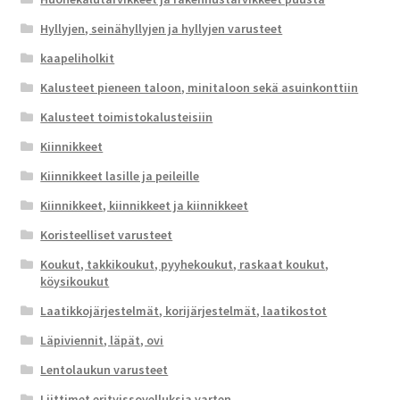
Hyllyjen, seinähyllyjen ja hyllyjen varusteet
kaapeliholkit
Kalusteet pieneen taloon, minitaloon sekä asuinkonttiin
Kalusteet toimistokalusteisiin
Kiinnikkeet
Kiinnikkeet lasille ja peileille
Kiinnikkeet, kiinnikkeet ja kiinnikkeet
Koristeelliset varusteet
Koukut, takkikoukut, pyyhekoukut, raskaat koukut,
köysikoukut
Laatikkojärjestelmät, korijärjestelmät, laatikostot
Läpiviennit, läpät, ovi
Lentolaukun varusteet
Liittimet erityissovelluksia varten