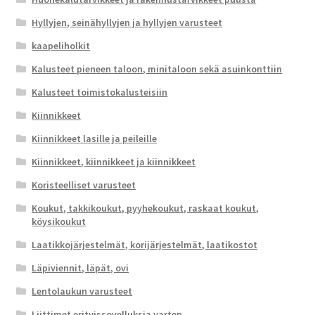
Hyllyjen, seinähyllyjen ja hyllyjen varusteet
kaapeliholkit
Kalusteet pieneen taloon, minitaloon sekä asuinkonttiin
Kalusteet toimistokalusteisiin
Kiinnikkeet
Kiinnikkeet lasille ja peileille
Kiinnikkeet, kiinnikkeet ja kiinnikkeet
Koristeelliset varusteet
Koukut, takkikoukut, pyyhekoukut, raskaat koukut,
köysikoukut
Laatikkojärjestelmät, korijärjestelmät, laatikostot
Läpiviennit, läpät, ovi
Lentolaukun varusteet
Liittimet erityissovelluksia varten