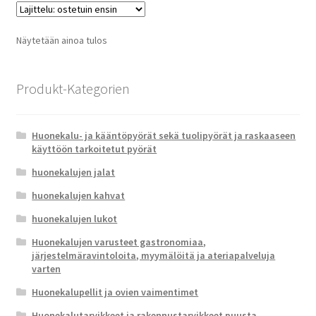
Näytetään ainoa tulos
Produkt-Kategorien
Huonekalu- ja kääntöpyörät sekä tuolipyörät ja raskaaseen
käyttöön tarkoitetut pyörät
huonekalujen jalat
huonekalujen kahvat
huonekalujen lukot
Huonekalujen varusteet gastronomiaa,
järjestelmäravintoloita, myymälöitä ja ateriapalveluja
varten
Huonekalupellit ja ovien vaimentimet
Huonekalutarvikkeet ja rakennustarvikkeet puusta