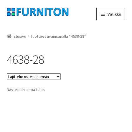
Siirry
Siirry
Valikko
navigointiin
sisältöön
Tilini
Etusivu
Tuotteet avainsanalla “4638-28”
Kumppanimme
4638-28
yksityisyyttä
peruuttamisoikeus
Näytetään ainoa tulos
Ottaa yhteyttä
painatus
ehdot