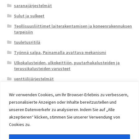
saranajärjestelmät
Sulut ja sulkeet
Teollisuusliittimet laiterakentamisen ja koneenrakennuksen
tarpeisiin
tuuletusritilä
Työnnä salpa, Painamalla avattava mekanismi
Ulkokalusteiden, ulkokeittiön, puutarhakalusteiden ja
terassikalusteiden varusteet
venttiilijärjestelmät
Wir verwenden Cookies, um Ihr Browser-Erlebnis zu verbessern,
personalisierte Anzeigen oder Inhalte bereitzustellen und
unseren Datenverkehr zu analysieren. Indem Sie auf „Alle
akzeptieren“ klicken, stimmen Sie unserer Verwendung von
© 2026 Eruon Trade UG, Germany, member of the ERUON
Cookies zu.
Group. High quality Furniture Fittings and Components