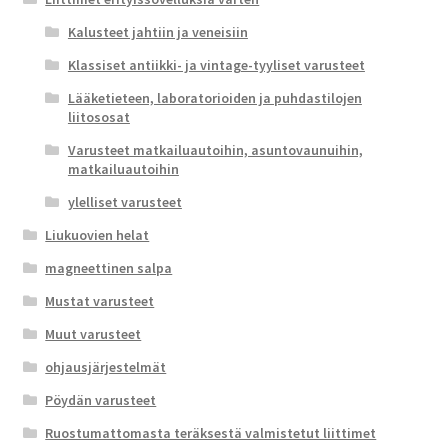
Kalusteet jahtiin ja veneisiin
Klassiset antiikki- ja vintage-tyyliset varusteet
Lääketieteen, laboratorioiden ja puhdastilojen
liitososat
Varusteet matkailuautoihin, asuntovaunuihin,
matkailuautoihin
ylelliset varusteet
Liukuovien helat
magneettinen salpa
Mustat varusteet
Muut varusteet
ohjausjärjestelmät
Pöydän varusteet
Ruostumattomasta teräksestä valmistetut liittimet