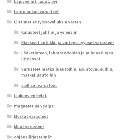
Läpiviennit, läpät, ovi
Lentolaukun varusteet
Liittimet erityissovelluksia varten
Kalusteet jahtiin ja veneisiin
Klassiset antiikki- ja vintage-tyyliset varusteet
Lääketieteen, laboratorioiden ja puhdastilojen
liitososat
Varusteet matkailuautoihin, asuntovaunuihin,
matkailuautoihin
ylelliset varusteet
Liukuovien helat
magneettinen salpa
Mustat varusteet
Muut varusteet
ohjausjärjestelmät