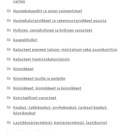
varten
Huonekalupellit ja ovien vaimentimet
Huonekalutarvikkeet ja rakennustarvikkeet puusta
Hyllyjen, seinähyllyjen ja hyllyjen varusteet
kaapeliholkit
Kalusteet pieneen taloon, minitaloon sekä asuinkonttiin
Kalusteet toimistokalusteisiin
Kiinnikkeet
Kiinnikkeet lasille ja peileille
Kiinnikkeet, kiinnikkeet ja kiinnikkeet
Koristeelliset varusteet
Koukut, takkikoukut, pyyhekoukut, raskaat koukut,
köysikoukut
Laatikkojärjestelmät, korijärjestelmät, laatikostot