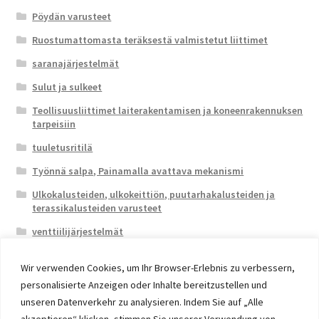
Pöydän varusteet
Ruostumattomasta teräksestä valmistetut liittimet
saranajärjestelmät
Sulut ja sulkeet
Teollisuusliittimet laiterakentamisen ja koneenrakennuksen
tarpeisiin
tuuletusritilä
Työnnä salpa, Painamalla avattava mekanismi
Ulkokalusteiden, ulkokeittiön, puutarhakalusteiden ja
terassikalusteiden varusteet
venttiilijärjestelmät
Wir verwenden Cookies, um Ihr Browser-Erlebnis zu verbessern,
personalisierte Anzeigen oder Inhalte bereitzustellen und
unseren Datenverkehr zu analysieren. Indem Sie auf „Alle
akzeptieren“ klicken, stimmen Sie unserer Verwendung von