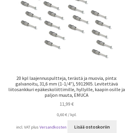
Laivaliikenne
20 kpl laajennuspultteja, terästä ja muovia, pinta:
galvanoitu, 31,6 mm (1-1/4″), 5912905. Levitettävä
liitosankkuri epäkeskoliittimille, hyllyille, kaapin osille ja
paljon muuta, EMUCA
11,99
€
0,60
€
/
kpl.
Lisää ostoskoriin
incl. VAT
plus
Versandkosten