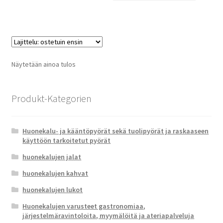
Näytetään ainoa tulos
Produkt-Kategorien
Huonekalu- ja kääntöpyörät sekä tuolipyörät ja raskaaseen
käyttöön tarkoitetut pyörät
huonekalujen jalat
huonekalujen kahvat
huonekalujen lukot
Huonekalujen varusteet gastronomiaa,
järjestelmäravintoloita, myymälöitä ja ateriapalveluja