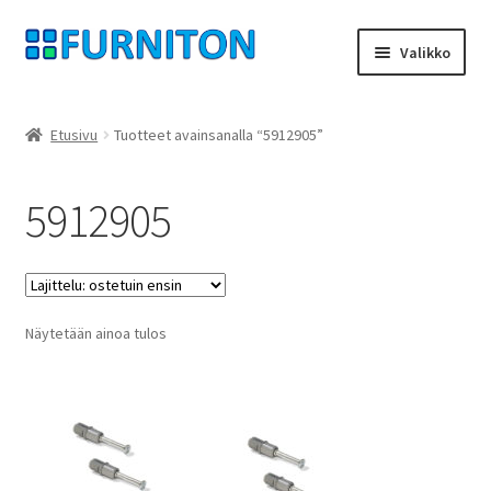
Siirry
Siirry
Valikko
navigointiin
sisältöön
Tilini
Etusivu
Tuotteet avainsanalla “5912905”
Kumppanimme
5912905
yksityisyyttä
peruuttamisoikeus
Näytetään ainoa tulos
Ottaa yhteyttä
painatus
ehdot