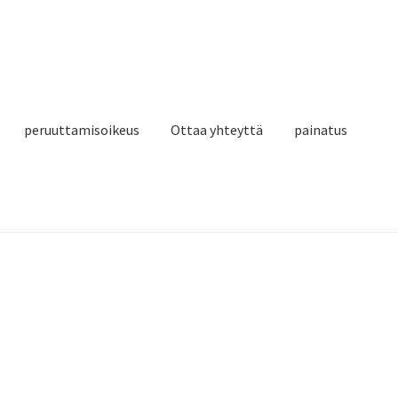
peruuttamisoikeus
Ottaa yhteyttä
painatus