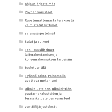
ohjausjärjestelmät
Pöydän varusteet
Ruostumattomasta teräksestä
valmistetut liittimet
saranajärjestelmät
Sulut ja sulkeet
Teollisuusliittimet
laiterakentamisen ja
koneenrakennuksen tarpeisiin
tuuletusritilä
Työnnä salpa, Painamalla
avattava mekanismi
Ulkokalusteiden, ulkokeittiön,
puutarhakalusteiden ja
terassikalusteiden varusteet
venttiilijärjestelmät