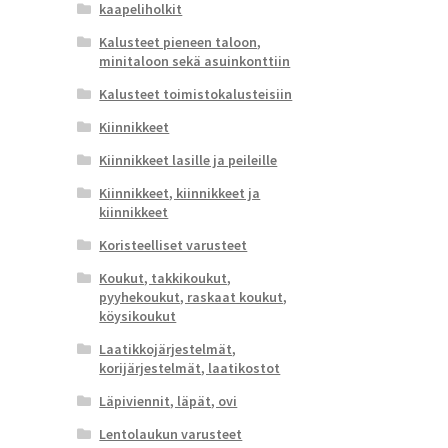
kaapeliholkit
Kalusteet pieneen taloon,
minitaloon sekä asuinkonttiin
Kalusteet toimistokalusteisiin
Kiinnikkeet
Kiinnikkeet lasille ja peileille
Kiinnikkeet, kiinnikkeet ja
kiinnikkeet
Koristeelliset varusteet
Koukut, takkikoukut,
pyyhekoukut, raskaat koukut,
köysikoukut
Laatikkojärjestelmät,
korijärjestelmät, laatikostot
Läpiviennit, läpät, ovi
Lentolaukun varusteet