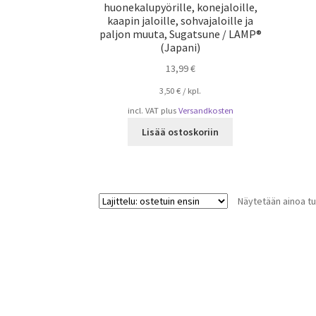
huonekalupyörille, konejaloille,
kaapin jaloille, sohvajaloille ja
paljon muuta, Sugatsune / LAMP®
(Japani)
13,99
€
3,50
€
/
kpl.
incl. VAT
plus
Versandkosten
Lisää ostoskoriin
Näytetään ainoa tu