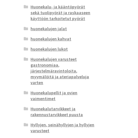
Huonekalu- ja kääntöpyörät
sekä tuolipyörät ja raskaaseen
käyttöön tarkoitetut pyörät
huonekalujen jalat
huonekalujen kahvat
huonekalujen lukot
Huonekalujen varusteet
gastronomiaa,
järjestelmäravintoloita,
myymälöitä ja ateriapalveluja
varten
Huonekalupellit ja ovien
vaimentimet
Huonekalutarvikkeet ja
rakennustarvikkeet puusta
Hyllyjen, seinähyllyjen ja hyllyjen
varusteet