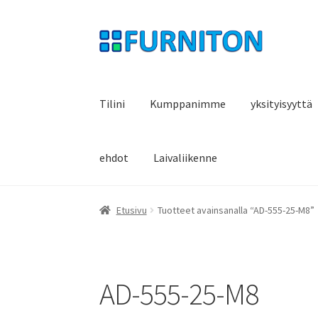
Siirry
Siirry
navigointiin
sisältöön
Tilini
Kumppanimme
yksityisyyttä
ehdot
Laivaliikenne
Etusivu
Tuotteet avainsanalla “AD-555-25-M8”
AD-555-25-M8