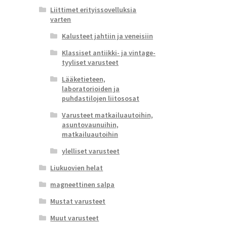
Liittimet erityissovelluksia
varten
Kalusteet jahtiin ja veneisiin
Klassiset antiikki- ja vintage-
tyyliset varusteet
Lääketieteen,
laboratorioiden ja
puhdastilojen liitososat
Varusteet matkailuautoihin,
asuntovaunuihin,
matkailuautoihin
ylelliset varusteet
Liukuovien helat
magneettinen salpa
Mustat varusteet
Muut varusteet